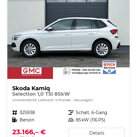
Skoda Kamiq
Selection 1,0 TSI 85kW
unverbindliche Lieferzeit:
4 Monate
Neuwagen
Fahrzeugnr.
325938
Getriebe
Schalt. 6-Gang
Kraftstoff
Benzin
Leistung
85 kW (116 PS)
23.166,– €
Details