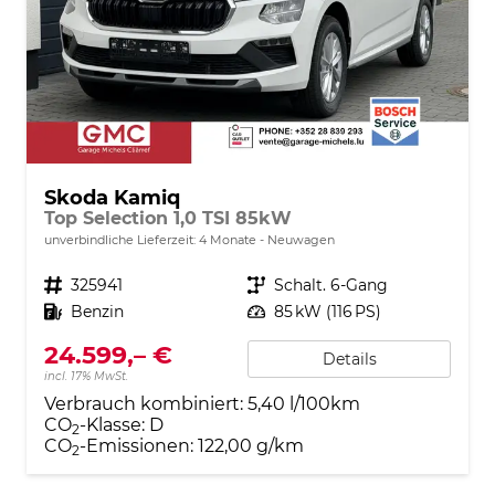
Skoda Kamiq
Top Selection 1,0 TSI 85kW
unverbindliche Lieferzeit:
4 Monate
Neuwagen
Fahrzeugnr.
325941
Getriebe
Schalt. 6-Gang
Kraftstoff
Benzin
Leistung
85 kW (116 PS)
24.599,– €
Details
incl. 17% MwSt.
Verbrauch kombiniert:
5,40 l/100km
CO
-Klasse:
D
2
CO
-Emissionen:
122,00 g/km
2