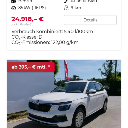
Kraftstoff
Benzin
Außenfarbe
Atlantik Blau
Leistung
85 kW (116 PS)
Kilometerstand
9 km
24.918,– €
Details
incl. 17% MwSt.
Verbrauch kombiniert:
5,40 l/100km
CO
-Klasse:
D
2
CO
-Emissionen:
122,00 g/km
2
ab 395,– € mtl.