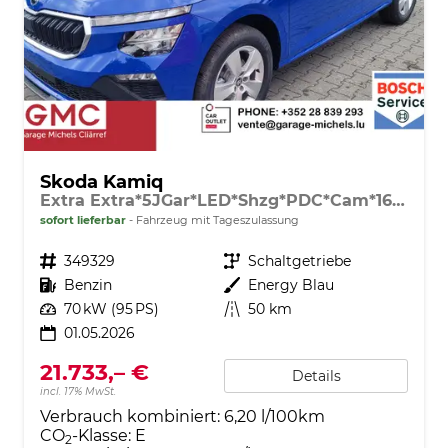
Skoda Kamiq
Extra Extra*5JGar*LED*Shzg*PDC*Cam*16Zoll*ACA*
sofort lieferbar
Fahrzeug mit Tageszulassung
Fahrzeugnr.
349329
Getriebe
Schaltgetriebe
Kraftstoff
Benzin
Außenfarbe
Energy Blau
Leistung
70 kW (95 PS)
Kilometerstand
50 km
01.05.2026
21.733,– €
Details
incl. 17% MwSt.
Verbrauch kombiniert:
6,20 l/100km
CO
-Klasse:
E
2