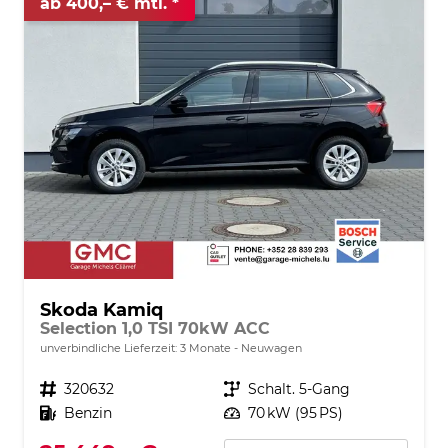
ab 400,– € mtl.
Skoda Kamiq
Selection 1,0 TSI 70kW ACC
unverbindliche Lieferzeit:
3 Monate
Neuwagen
Fahrzeugnr.
320632
Getriebe
Schalt. 5-Gang
Kraftstoff
Benzin
Leistung
70 kW (95 PS)