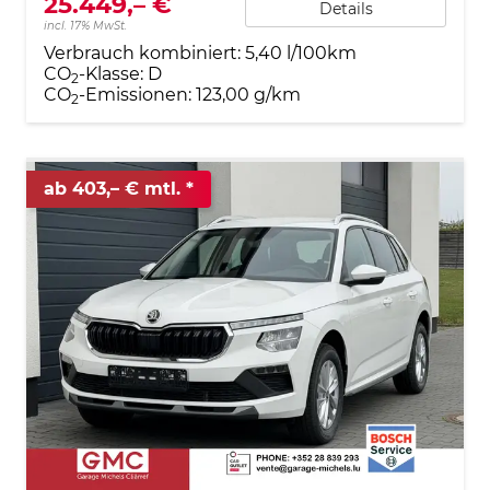
25.449,– €
Details
incl. 17% MwSt.
Verbrauch kombiniert:
5,40 l/100km
CO
-Klasse:
D
2
CO
-Emissionen:
123,00 g/km
2
ab 403,– € mtl.