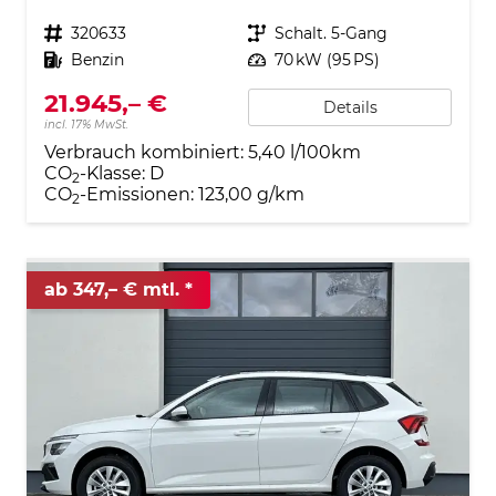
Fahrzeugnr.
320633
Getriebe
Schalt. 5-Gang
Kraftstoff
Benzin
Leistung
70 kW (95 PS)
21.945,– €
Details
incl. 17% MwSt.
Verbrauch kombiniert:
5,40 l/100km
CO
-Klasse:
D
2
CO
-Emissionen:
123,00 g/km
2
ab 347,– € mtl.