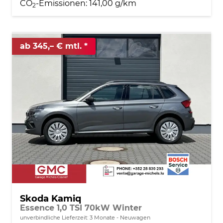
CO
-Emissionen:
141,00 g/km
2
ab 345,– € mtl.
Skoda Kamiq
Essence 1,0 TSI 70kW Winter
unverbindliche Lieferzeit:
3 Monate
Neuwagen