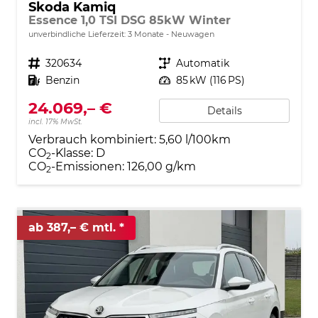
Skoda Kamiq
Essence 1,0 TSI DSG 85kW Winter
unverbindliche Lieferzeit:
3 Monate
Neuwagen
Fahrzeugnr.
320634
Getriebe
Automatik
Kraftstoff
Benzin
Leistung
85 kW (116 PS)
24.069,– €
Details
incl. 17% MwSt.
Verbrauch kombiniert:
5,60 l/100km
CO
-Klasse:
D
2
CO
-Emissionen:
126,00 g/km
2
ab 387,– € mtl.