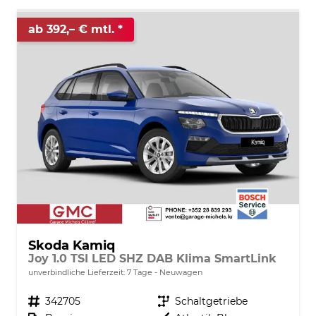
ab 392,– € mtl.
Skoda Kamiq
Joy 1.0 TSI LED SHZ DAB Klima SmartLink
unverbindliche Lieferzeit:
7 Tage
Neuwagen
Fahrzeugnr.
342705
Getriebe
Schaltgetriebe