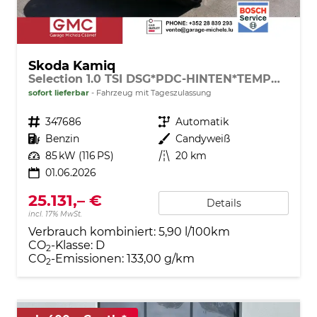
Skoda Kamiq
Selection 1.0 TSI DSG*PDC-HINTEN*TEMPOMAT*SMARTLINK*SHZ*LED*KLIMAAUTOMATIK*
sofort lieferbar
Fahrzeug mit Tageszulassung
Fahrzeugnr.
347686
Getriebe
Automatik
Kraftstoff
Benzin
Außenfarbe
Candyweiß
Leistung
85 kW (116 PS)
Kilometerstand
20 km
01.06.2026
25.131,– €
Details
incl. 17% MwSt.
Verbrauch kombiniert:
5,90 l/100km
CO
-Klasse:
D
2
CO
-Emissionen:
133,00 g/km
2