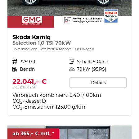
Skoda Kamiq
Selection 1,0 TSI 70kW
unverbindliche Lieferzeit:
4 Monate
Neuwagen
Fahrzeugnr.
325939
Getriebe
Schalt. 5-Gang
Kraftstoff
Benzin
Leistung
70 kW (95 PS)
22.041,– €
Details
incl. 17% MwSt.
Verbrauch kombiniert:
5,40 l/100km
CO
-Klasse:
D
2
CO
-Emissionen:
123,00 g/km
2
ab 365,– € mtl.