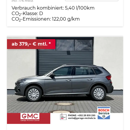
incl. 17% MwSt.
Verbrauch kombiniert:
5,40 l/100km
CO
-Klasse:
D
2
CO
-Emissionen:
122,00 g/km
2
ab 379,– € mtl.