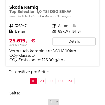
Skoda Kamiq
Top Selection 1,0 TSI DSG 85kW
unverbindliche Lieferzeit:
4 Monate
Neuwagen
Fahrzeugnr.
325947
Getriebe
Automatik
Kraftstoff
Benzin
Leistung
85 kW (116 PS)
25.619,– €
Details
incl. 17% MwSt.
Verbrauch kombiniert:
5,60 l/100km
CO
-Klasse:
D
2
CO
-Emissionen:
126,00 g/km
2
Datensätze pro Seite:
10
20
50
100
250
Seite: