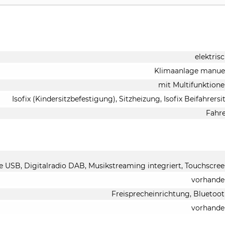
elektris
Klimaanlage manue
mit Multifunktion
Isofix (Kindersitzbefestigung), Sitzheizung, Isofix Beifahrersi
Fahr
le USB, Digitalradio DAB, Musikstreaming integriert, Touchscre
vorhande
Freisprecheinrichtung, Bluetoo
vorhande