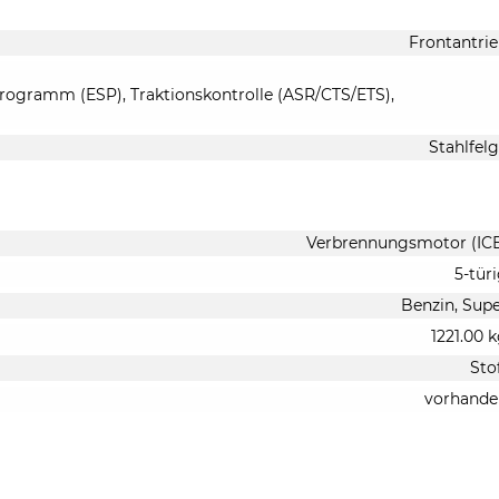
Frontantri
-Programm (ESP), Traktionskontrolle (ASR/CTS/ETS),
Stahlfel
Verbrennungsmotor (IC
5-tür
Benzin, Sup
1221.00 
Sto
vorhande