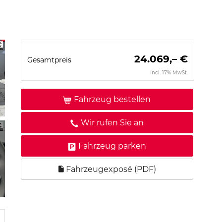
24.069,– €
Gesamtpreis
incl. 17% MwSt.
Fahrzeug bestellen
Wir rufen Sie an
Fahrzeug parken
Fahrzeugexposé (PDF)