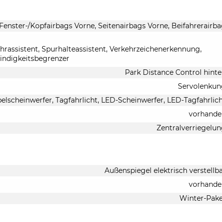
 Fenster-/Kopfairbags Vorne, Seitenairbags Vorne, Beifahrerairb
rassistent, Spurhalteassistent, Verkehrzeichenerkennung,
indigkeitsbegrenzer
Park Distance Control hint
Servolenkun
belscheinwerfer, Tagfahrlicht, LED-Scheinwerfer, LED-Tagfahrlic
vorhande
Zentralverriegelu
Außenspiegel elektrisch verstellb
vorhande
Winter-Pak