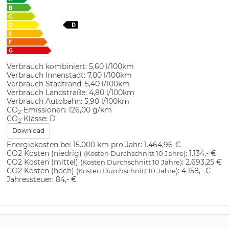
Verbrauch kombiniert:
5,60 l/100km
Verbrauch Innenstadt:
7,00 l/100km
Verbrauch Stadtrand:
5,40 l/100km
Verbrauch Landstraße:
4,80 l/100km
Verbrauch Autobahn:
5,90 l/100km
CO
-Emissionen:
126,00 g/km
2
CO
-Klasse:
D
2
Download
Energiekosten bei 15.000 km pro Jahr:
1.464,96 €
CO2 Kosten (niedrig)
:
1.134,- €
(Kosten Durchschnitt 10 Jahre)
CO2 Kosten (mittel)
:
2.693,25 €
(Kosten Durchschnitt 10 Jahre)
CO2 Kosten (hoch)
:
4.158,- €
(Kosten Durchschnitt 10 Jahre)
Jahressteuer:
84,- €