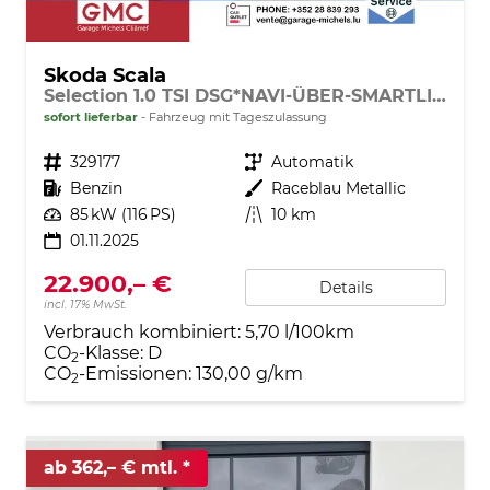
Skoda Scala
Selection 1.0 TSI DSG*NAVI-ÜBER-SMARTLINK*PDC-HI*LED*TEMPOMAT*SHZ*DAB*KLIMA
sofort lieferbar
Fahrzeug mit Tageszulassung
Fahrzeugnr.
329177
Getriebe
Automatik
Kraftstoff
Benzin
Außenfarbe
Raceblau Metallic
Leistung
85 kW (116 PS)
Kilometerstand
10 km
01.11.2025
22.900,– €
Details
incl. 17% MwSt.
Verbrauch kombiniert:
5,70 l/100km
CO
-Klasse:
D
2
CO
-Emissionen:
130,00 g/km
2
ab 362,– € mtl.