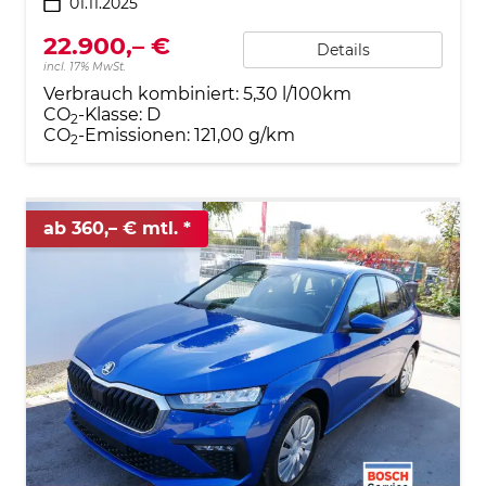
01.11.2025
22.900,– €
Details
incl. 17% MwSt.
Verbrauch kombiniert:
5,30 l/100km
CO
-Klasse:
D
2
CO
-Emissionen:
121,00 g/km
2
ab 360,– € mtl.