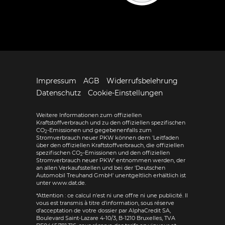
Impressum
AGB
Widerrufsbelehrung
Datenschutz
Cookie-Einstellungen
Weitere Informationen zum offiziellen
Kraftstoffverbrauch und zu den offiziellen spezifischen
CO
-Emissionen und gegebenenfalls zum
2
Stromverbrauch neuer PKW können dem 'Leitfaden
über den offiziellen Kraftstoffverbrauch, die offiziellen
spezifischen CO
-Emissionen und den offiziellen
2
Stromverbrauch neuer PKW' entnommen werden, der
an allen Verkaufsstellen und bei der 'Deutschen
Automobil Treuhand GmbH' unentgeltlich erhältlich ist
unter www.dat.de.
*Attention : ce calcul n'est ni une offre ni une publicité. Il
vous est transmis à titre d'information, sous réserve
d'acceptation de votre dossier par AlphaCredit SA,
Boulevard Saint-Lazare 4-10/3, B-1210 Bruxelles, TVA