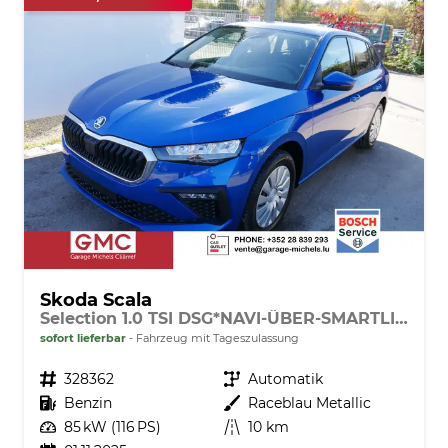
Skoda Scala
Selection 1.0 TSI DSG*NAVI-ÜBER-SMARTLINK*PDC-HI*LED*TEMPOMAT*SHZ*DAB*KLIMA
sofort lieferbar
Fahrzeug mit Tageszulassung
Fahrzeugnr.
328362
Getriebe
Automatik
Kraftstoff
Benzin
Außenfarbe
Raceblau Metallic
Leistung
85 kW (116 PS)
Kilometerstand
10 km