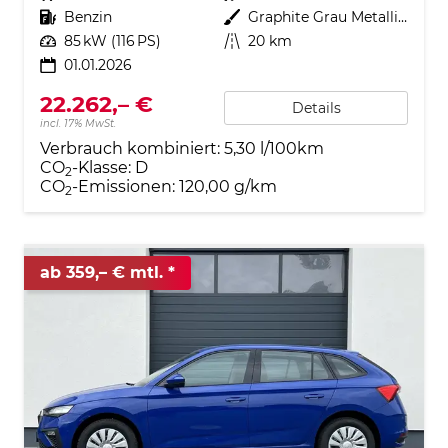
Kraftstoff
Benzin
Außenfarbe
Graphite Grau Metallic (5X)
Leistung
85 kW (116 PS)
Kilometerstand
20 km
01.01.2026
22.262,– €
Details
incl. 17% MwSt.
Verbrauch kombiniert:
5,30 l/100km
CO
-Klasse:
D
2
CO
-Emissionen:
120,00 g/km
2
ab 359,– € mtl.