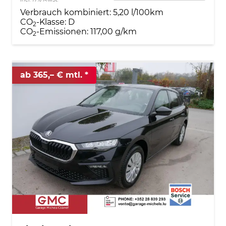
Verbrauch kombiniert:
5,20 l/100km
CO
-Klasse:
D
2
CO
-Emissionen:
117,00 g/km
2
ab 365,– € mtl.