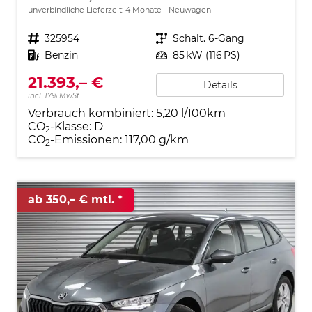
unverbindliche Lieferzeit:
4 Monate
Neuwagen
Fahrzeugnr.
325954
Getriebe
Schalt. 6-Gang
Kraftstoff
Benzin
Leistung
85 kW (116 PS)
21.393,– €
Details
incl. 17% MwSt.
Verbrauch kombiniert:
5,20 l/100km
CO
-Klasse:
D
2
CO
-Emissionen:
117,00 g/km
2
ab 350,– € mtl.