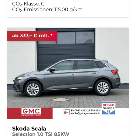
CO
-Klasse:
C
2
CO
-Emissionen:
115,00 g/km
2
ab 337,– € mtl.
Skoda Scala
Selection 1,0 TSI 85KW