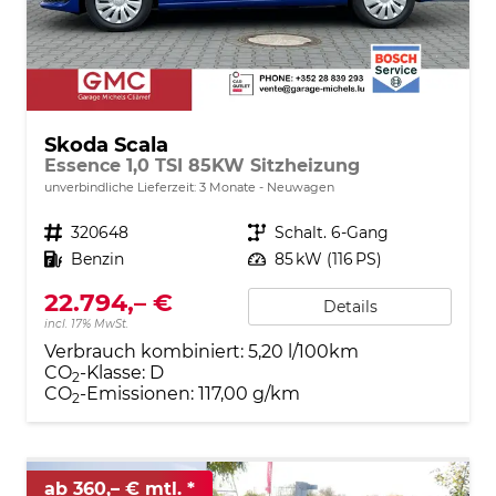
Skoda Scala
Essence 1,0 TSI 85KW Sitzheizung
unverbindliche Lieferzeit:
3 Monate
Neuwagen
Fahrzeugnr.
320648
Getriebe
Schalt. 6-Gang
Kraftstoff
Benzin
Leistung
85 kW (116 PS)
22.794,– €
Details
incl. 17% MwSt.
Verbrauch kombiniert:
5,20 l/100km
CO
-Klasse:
D
2
CO
-Emissionen:
117,00 g/km
2
ab 360,– € mtl.