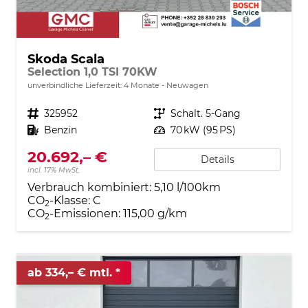
Skoda Scala
Selection 1,0 TSI 70KW
unverbindliche Lieferzeit:
4 Monate
Neuwagen
Fahrzeugnr.
325952
Getriebe
Schalt. 5-Gang
Kraftstoff
Benzin
Leistung
70 kW (95 PS)
20.692,– €
Details
incl. 17% MwSt.
Verbrauch kombiniert:
5,10 l/100km
CO
-Klasse:
C
2
CO
-Emissionen:
115,00 g/km
2
ab 334,– € mtl.