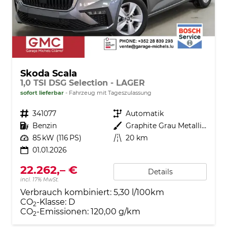
Skoda Scala
1,0 TSI DSG Selection - LAGER
sofort lieferbar
Fahrzeug mit Tageszulassung
Fahrzeugnr.
341077
Getriebe
Automatik
Kraftstoff
Benzin
Außenfarbe
Graphite Grau Metallic (5X)
Leistung
85 kW (116 PS)
Kilometerstand
20 km
01.01.2026
22.262,– €
Details
incl. 17% MwSt.
Verbrauch kombiniert:
5,30 l/100km
CO
-Klasse:
D
2
CO
-Emissionen:
120,00 g/km
2