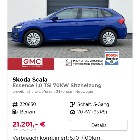
Skoda Scala
Essence 1,0 TSI 70KW Sitzheizung
unverbindliche Lieferzeit:
3 Monate
Neuwagen
Fahrzeugnr.
320650
Getriebe
Schalt. 5-Gang
Kraftstoff
Benzin
Leistung
70 kW (95 PS)
21.201,– €
Details
incl. 17% MwSt.
Verbrauch kombiniert:
5,10 l/100km