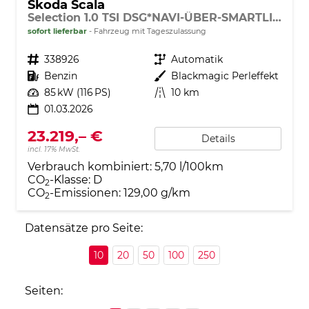
Skoda Scala
Selection 1.0 TSI DSG*NAVI-ÜBER-SMARTLINK*PDC-HI*LED*TEMPOMAT*SHZ*DAB*KLIMA
sofort lieferbar
Fahrzeug mit Tageszulassung
Fahrzeugnr.
338926
Getriebe
Automatik
Kraftstoff
Benzin
Außenfarbe
Blackmagic Perleffekt
Leistung
85 kW (116 PS)
Kilometerstand
10 km
01.03.2026
23.219,– €
Details
incl. 17% MwSt.
Verbrauch kombiniert:
5,70 l/100km
CO
-Klasse:
D
2
CO
-Emissionen:
129,00 g/km
2
Datensätze pro Seite:
10
20
50
100
250
Seiten: