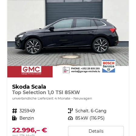
Skoda Scala
Top Selection 1,0 TSI 85KW
unverbindliche Lieferzeit:
4 Monate
Neuwagen
Fahrzeugnr.
325949
Getriebe
Schalt. 6-Gang
Kraftstoff
Benzin
Leistung
85 kW (116 PS)
22.996,– €
Details
incl. 17% MwSt.