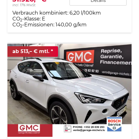
Details
incl. 17% MwSt.
Verbrauch kombiniert:
6,20 l/100km
CO
-Klasse:
E
2
CO
-Emissionen:
140,00 g/km
2
ab 513,– € mtl.