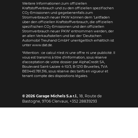
Weitere Informationen zum offiziellen
Kraftstoffverbrauch und zu den offiziellen spezifischen
CO
-Emissionen und gegebenenfalls zum
2
Stromverbrauch neuer PKW können dem 'Leitfaden
über den offiziellen Kraftstoffverbrauch, die offiziellen
spezifischen CO
-Emissionen und den offiziellen
2
Stromverbrauch neuer PKW' entnommen werden, der
an allen Verkaufsstellen und bei der 'Deutschen
Automobil Treuhand GmbH' unentgeltlich erhältlich ist
unter www.dat.de.
*Attention : ce calcul n'est ni une offre ni une publicité. Il
vous est transmis à titre d'information, sous réserve
d'acceptation de votre dossier par AlphaCredit SA,
Boulevard Saint-Lazare 4-10/3, B-1210 Bruxelles, TVA
BE0445.781.316, sous réserve des tarifs en vigueur et
tenant compte des dispositions légales.
© 2026
Garage Michels S.a r.l.
,
18, Route de
Bastogne
,
9706
Clervaux,
+352 28839293