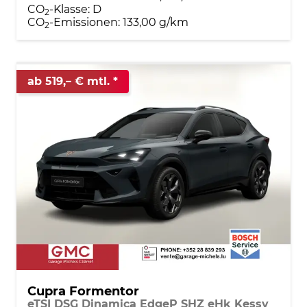
CO
-Klasse:
D
2
CO
-Emissionen:
133,00 g/km
2
ab 519,– € mtl.
Cupra Formentor
eTSI DSG Dinamica EdgeP SHZ eHk Kessy