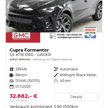
Cupra Formentor
1,5 eTSI DSG - LAGER
sofort lieferbar
Fahrzeug mit Tageszulassung
Fahrzeugnr.
339416
Getriebe
Automatik
Kraftstoff
Benzin
Außenfarbe
Midnight Black Metallic (0E)
Leistung
110 kW (150 PS)
Kilometerstand
40 km
01.11.2025
32.882,– €
Details
incl. 17% MwSt.
Verbrauch kombiniert:
5,90 l/100km