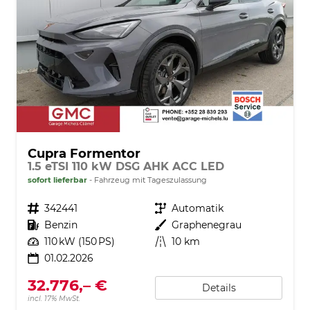
Cupra Formentor
1.5 eTSI 110 kW DSG AHK ACC LED
sofort lieferbar
Fahrzeug mit Tageszulassung
Fahrzeugnr.
342441
Getriebe
Automatik
Kraftstoff
Benzin
Außenfarbe
Graphenegrau
Leistung
110 kW (150 PS)
Kilometerstand
10 km
01.02.2026
32.776,– €
Details
incl. 17% MwSt.