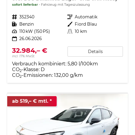
sofort lieferbar
Fahrzeug mit Tageszulassung
Fahrzeugnr.
352340
Getriebe
Automatik
Kraftstoff
Benzin
Außenfarbe
Fiord Blau
Leistung
110 kW (150 PS)
Kilometerstand
10 km
26.06.2026
32.984,– €
Details
incl. 17% MwSt.
Verbrauch kombiniert:
5,80 l/100km
CO
-Klasse:
D
2
CO
-Emissionen:
132,00 g/km
2
ab 519,– € mtl.