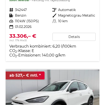
sofort lieferbar
Fahrzeug mit Tageszulassung
Fahrzeugnr.
342447
Getriebe
Automatik
Kraftstoff
Benzin
Außenfarbe
Magneticgrau Metallic
Leistung
110 kW (150 PS)
Kilometerstand
10 km
01.02.2026
33.306,– €
Details
incl. 17% MwSt.
Verbrauch kombiniert:
6,20 l/100km
CO
-Klasse:
E
2
CO
-Emissionen:
140,00 g/km
2
ab 527,– € mtl.