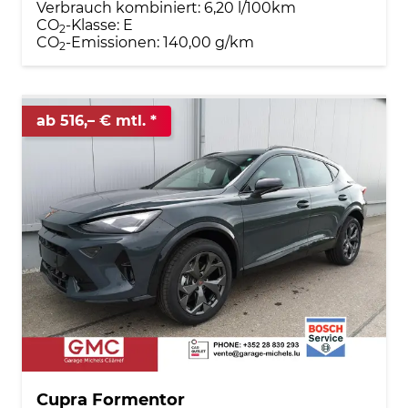
Verbrauch kombiniert:
6,20 l/100km
CO
-Klasse:
E
2
CO
-Emissionen:
140,00 g/km
2
ab 516,– € mtl.
Cupra Formentor