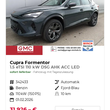
Cupra Formentor
1.5 eTSI 110 kW DSG AHK ACC LED
sofort lieferbar
Fahrzeug mit Tageszulassung
Fahrzeugnr.
342433
Getriebe
Automatik
Kraftstoff
Benzin
Außenfarbe
Fjord-Blau
Leistung
110 kW (150 PS)
Kilometerstand
10 km
01.02.2026
31.926,– €