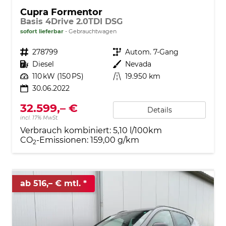
Cupra Formentor
Basis 4Drive 2.0TDI DSG
sofort lieferbar
Gebrauchtwagen
Fahrzeugnr.
278799
Getriebe
Autom. 7-Gang
Kraftstoff
Diesel
Außenfarbe
Nevada
Leistung
110 kW (150 PS)
Kilometerstand
19.950 km
30.06.2022
32.599,– €
Details
incl. 17% MwSt.
Verbrauch kombiniert:
5,10 l/100km
CO
-Emissionen:
159,00 g/km
2
ab 516,– € mtl.