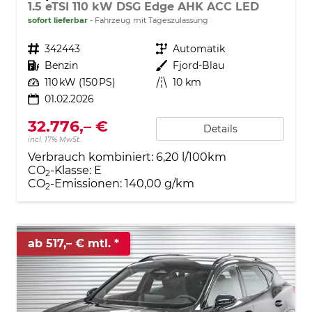
1.5 eTSI 110 kW DSG Edge AHK ACC LED
sofort lieferbar
Fahrzeug mit Tageszulassung
Fahrzeugnr.
342443
Getriebe
Automatik
Kraftstoff
Benzin
Außenfarbe
Fjord-Blau
Leistung
110 kW (150 PS)
Kilometerstand
10 km
01.02.2026
32.776,– €
Details
incl. 17% MwSt.
Verbrauch kombiniert:
6,20 l/100km
CO
-Klasse:
E
2
CO
-Emissionen:
140,00 g/km
2
ab 517,– € mtl.