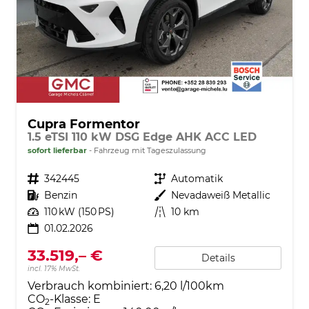
Cupra Formentor
1.5 eTSI 110 kW DSG Edge AHK ACC LED
sofort lieferbar
Fahrzeug mit Tageszulassung
Fahrzeugnr.
342445
Getriebe
Automatik
Kraftstoff
Benzin
Außenfarbe
Nevadaweiß Metallic
Leistung
110 kW (150 PS)
Kilometerstand
10 km
01.02.2026
33.519,– €
Details
incl. 17% MwSt.
Verbrauch kombiniert:
6,20 l/100km
CO
-Klasse:
E
2