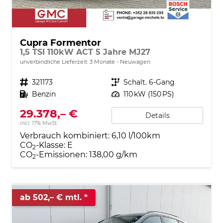
Cupra Formentor
1,5 TSI 110kW ACT 5 Jahre MJ27
unverbindliche Lieferzeit:
3 Monate
Neuwagen
Fahrzeugnr.
321173
Getriebe
Schalt. 6-Gang
Kraftstoff
Benzin
Leistung
110 kW (150 PS)
29.378,– €
Details
incl. 17% MwSt.
Verbrauch kombiniert:
6,10 l/100km
CO
-Klasse:
E
2
CO
-Emissionen:
138,00 g/km
2
ab 502,– € mtl.