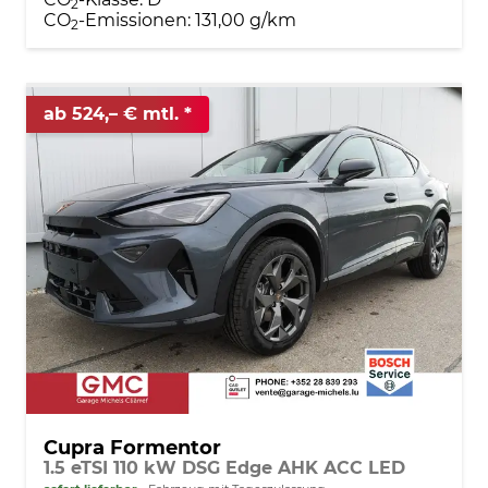
2
CO
-Emissionen:
131,00 g/km
2
ab 524,– € mtl.
Cupra Formentor
1.5 eTSI 110 kW DSG Edge AHK ACC LED