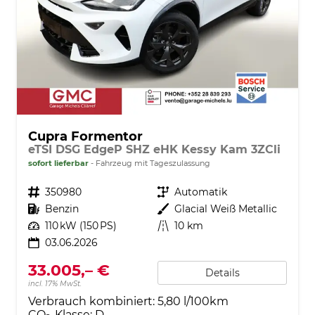
Cupra Formentor
eTSI DSG EdgeP SHZ eHK Kessy Kam 3ZCli
sofort lieferbar
Fahrzeug mit Tageszulassung
Fahrzeugnr.
350980
Getriebe
Automatik
Kraftstoff
Benzin
Außenfarbe
Glacial Weiß Metallic
Leistung
110 kW (150 PS)
Kilometerstand
10 km
03.06.2026
33.005,– €
Details
incl. 17% MwSt.
Verbrauch kombiniert:
5,80 l/100km
CO
-Klasse:
D