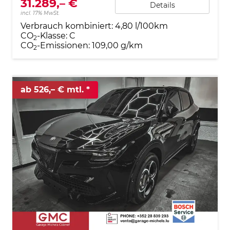
31.289,– €
Details
incl. 17% MwSt.
Verbrauch kombiniert:
4,80 l/100km
CO
-Klasse:
C
2
CO
-Emissionen:
109,00 g/km
2
ab 526,– € mtl.