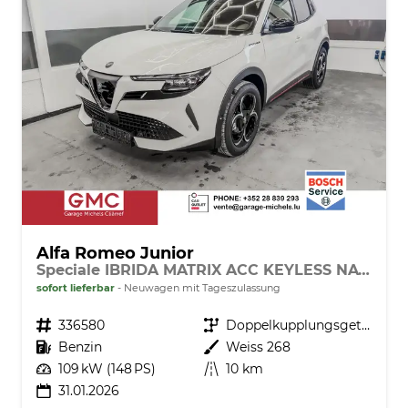
Alfa Romeo Junior
Speciale IBRIDA MATRIX ACC KEYLESS NAVI
sofort lieferbar
Neuwagen mit Tageszulassung
Fahrzeugnr.
336580
Getriebe
Doppelkupplungsgetriebe (DSG)
Kraftstoff
Benzin
Außenfarbe
Weiss 268
Leistung
109 kW (148 PS)
Kilometerstand
10 km
31.01.2026