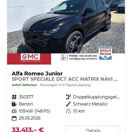
Alfa Romeo Junior
SPORT SPECIALE DCT ACC MATRIX NAVI KEYLESS
sofort lieferbar
Neuwagen mit Tageszulassung
Fahrzeugnr.
350377
Getriebe
Doppelkupplungsgetriebe (DSG)
Kraftstoff
Benzin
Außenfarbe
Schwarz Metallic
Leistung
109 kW (148 PS)
Kilometerstand
10 km
29.05.2026
33.413,– €
Details