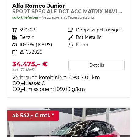
Alfa Romeo Junior
SPORT SPECIALE DCT ACC MATRIX NAVI KEYLESS
sofort lieferbar
Neuwagen mit Tageszulassung
Fahrzeugnr.
350368
Getriebe
Doppelkupplungsgetriebe (DSG)
Kraftstoff
Benzin
Außenfarbe
Rot Metallic
Leistung
109 kW (148 PS)
Kilometerstand
10 km
29.05.2026
34.475,– €
Details
incl. 17% MwSt.
Verbrauch kombiniert:
4,90 l/100km
CO
-Klasse:
C
2
CO
-Emissionen:
109,00 g/km
2
ab 542,– € mtl.