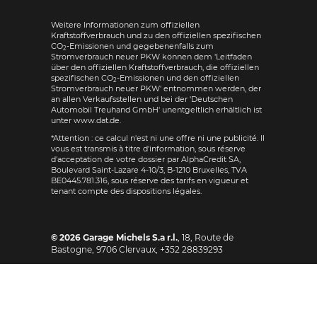
Weitere Informationen zum offiziellen
Kraftstoffverbrauch und zu den offiziellen spezifischen
CO
-Emissionen und gegebenenfalls zum
2
Stromverbrauch neuer PKW können dem 'Leitfaden
über den offiziellen Kraftstoffverbrauch, die offiziellen
spezifischen CO
-Emissionen und den offiziellen
2
Stromverbrauch neuer PKW' entnommen werden, der
an allen Verkaufsstellen und bei der 'Deutschen
Automobil Treuhand GmbH' unentgeltlich erhältlich ist
unter www.dat.de.
*Attention : ce calcul n'est ni une offre ni une publicité. Il
vous est transmis à titre d'information, sous réserve
d'acceptation de votre dossier par AlphaCredit SA,
Boulevard Saint-Lazare 4-10/3, B-1210 Bruxelles, TVA
BE0445.781.316, sous réserve des tarifs en vigueur et
tenant compte des dispositions légales.
© 2026
Garage Michels S.a r.l.
,
18, Route de
Bastogne
,
9706
Clervaux,
+352 28839293