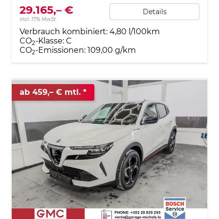
29.165,– €
Details
incl. 17% MwSt.
Verbrauch kombiniert:
4,80 l/100km
CO
-Klasse:
C
2
CO
-Emissionen:
109,00 g/km
2
ab 459,– € mtl.