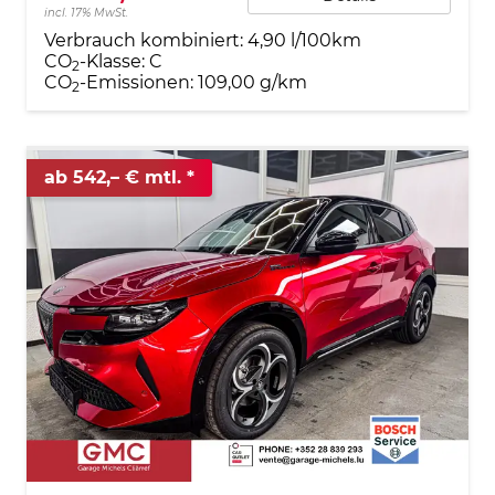
incl. 17% MwSt.
Verbrauch kombiniert:
4,90 l/100km
CO
-Klasse:
C
2
CO
-Emissionen:
109,00 g/km
2
ab 542,– € mtl.