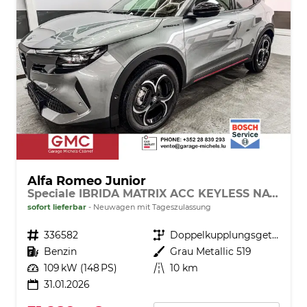
Alfa Romeo Junior
Speciale IBRIDA MATRIX ACC KEYLESS NAVI
sofort lieferbar
Neuwagen mit Tageszulassung
Fahrzeugnr.
336582
Getriebe
Doppelkupplungsgetriebe (DSG)
Kraftstoff
Benzin
Außenfarbe
Grau Metallic 519
Leistung
109 kW (148 PS)
Kilometerstand
10 km
31.01.2026