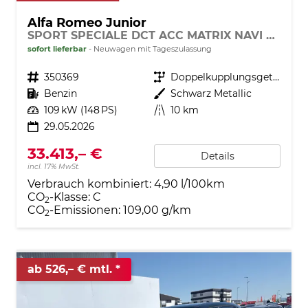
Alfa Romeo Junior
SPORT SPECIALE DCT ACC MATRIX NAVI KEYLESS
sofort lieferbar
Neuwagen mit Tageszulassung
Fahrzeugnr.
350369
Getriebe
Doppelkupplungsgetriebe (DSG)
Kraftstoff
Benzin
Außenfarbe
Schwarz Metallic
Leistung
109 kW (148 PS)
Kilometerstand
10 km
29.05.2026
33.413,– €
Details
incl. 17% MwSt.
Verbrauch kombiniert:
4,90 l/100km
CO
-Klasse:
C
2
CO
-Emissionen:
109,00 g/km
2
ab 526,– € mtl.