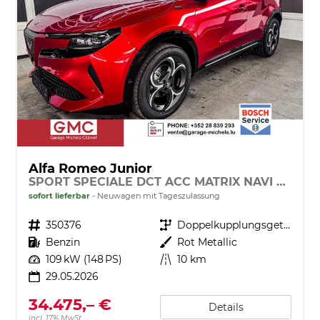
Alfa Romeo Junior
SPORT SPECIALE DCT ACC MATRIX NAVI KEYLESS
sofort lieferbar
Neuwagen mit Tageszulassung
Fahrzeugnr.
350376
Getriebe
Doppelkupplungsgetriebe (DSG)
Kraftstoff
Benzin
Außenfarbe
Rot Metallic
Leistung
109 kW (148 PS)
Kilometerstand
10 km
29.05.2026
34.475,– €
Details
incl. 17% MwSt.