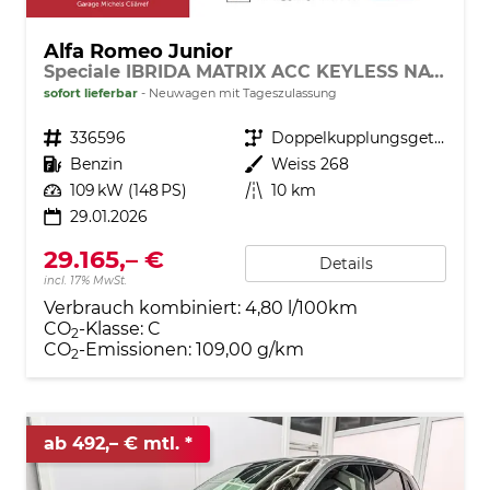
Alfa Romeo Junior
Speciale IBRIDA MATRIX ACC KEYLESS NAVI
sofort lieferbar
Neuwagen mit Tageszulassung
Fahrzeugnr.
336596
Getriebe
Doppelkupplungsgetriebe (DSG)
Kraftstoff
Benzin
Außenfarbe
Weiss 268
Leistung
109 kW (148 PS)
Kilometerstand
10 km
29.01.2026
29.165,– €
Details
incl. 17% MwSt.
Verbrauch kombiniert:
4,80 l/100km
CO
-Klasse:
C
2
CO
-Emissionen:
109,00 g/km
2
ab 492,– € mtl.