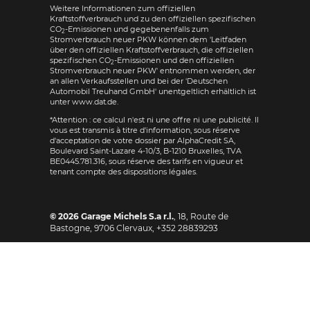
Weitere Informationen zum offiziellen
Kraftstoffverbrauch und zu den offiziellen spezifischen
CO
-Emissionen und gegebenenfalls zum
2
Stromverbrauch neuer PKW können dem 'Leitfaden
über den offiziellen Kraftstoffverbrauch, die offiziellen
spezifischen CO
-Emissionen und den offiziellen
2
Stromverbrauch neuer PKW' entnommen werden, der
an allen Verkaufsstellen und bei der 'Deutschen
Automobil Treuhand GmbH' unentgeltlich erhältlich ist
unter www.dat.de.
*Attention : ce calcul n'est ni une offre ni une publicité. Il
vous est transmis à titre d'information, sous réserve
d'acceptation de votre dossier par AlphaCredit SA,
Boulevard Saint-Lazare 4-10/3, B-1210 Bruxelles, TVA
BE0445.781.316, sous réserve des tarifs en vigueur et
tenant compte des dispositions légales.
© 2026
Garage Michels S.a r.l.
,
18, Route de
Bastogne
,
9706
Clervaux,
+352 28839293