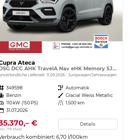
Cupra Ateca
DSG DCC AHK TravelA Nav eHK Memory 5JGar.
unverbindliche Lieferzeit:
11.09.2026
Jungwagen/Jahreswagen
Fahrzeugnr.
349598
Getriebe
Automatik
Kraftstoff
Benzin
Außenfarbe
Glacial Weiss Metallic
Leistung
110 kW (150 PS)
Kilometerstand
1.500 km
31.07.2026
35.370,– €
Details
incl. 17% MwSt.
Verbrauch kombiniert:
6,70 l/100km