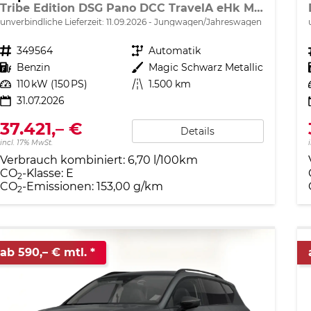
Tribe Edition DSG Pano DCC TravelA eHk Memory Nav
unverbindliche Lieferzeit:
11.09.2026
Jungwagen/Jahreswagen
Fahrzeugnr.
349564
Getriebe
Automatik
Kraftstoff
Benzin
Außenfarbe
Magic Schwarz Metallic
Leistung
110 kW (150 PS)
Kilometerstand
1.500 km
31.07.2026
37.421,– €
Details
incl. 17% MwSt.
Verbrauch kombiniert:
6,70 l/100km
CO
-Klasse:
E
2
CO
-Emissionen:
153,00 g/km
2
ab 590,– € mtl.