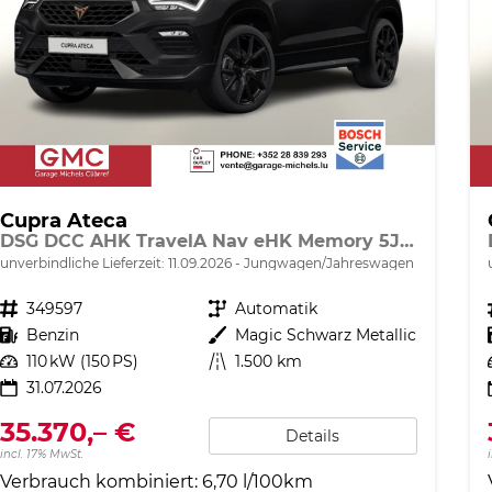
Cupra Ateca
DSG DCC AHK TravelA Nav eHK Memory 5JGar.
unverbindliche Lieferzeit:
11.09.2026
Jungwagen/Jahreswagen
Fahrzeugnr.
349597
Getriebe
Automatik
Kraftstoff
Benzin
Außenfarbe
Magic Schwarz Metallic
Leistung
110 kW (150 PS)
Kilometerstand
1.500 km
31.07.2026
35.370,– €
Details
incl. 17% MwSt.
Verbrauch kombiniert:
6,70 l/100km