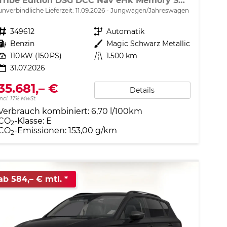
Tribe Edition DSG DCC Nav eHk Memory SHZ Keyl 5JGa
unverbindliche Lieferzeit:
11.09.2026
Jungwagen/Jahreswagen
Fahrzeugnr.
349612
Getriebe
Automatik
Kraftstoff
Benzin
Außenfarbe
Magic Schwarz Metallic
Leistung
110 kW (150 PS)
Kilometerstand
1.500 km
31.07.2026
35.681,– €
Details
incl. 17% MwSt.
Verbrauch kombiniert:
6,70 l/100km
CO
-Klasse:
E
2
CO
-Emissionen:
153,00 g/km
2
ab 584,– € mtl.