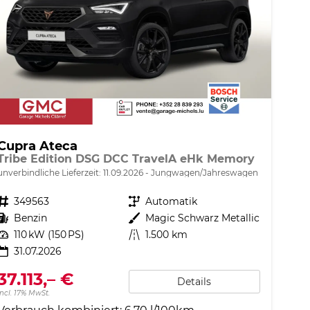
Cupra Ateca
Tribe Edition DSG DCC TravelA eHk Memory
unverbindliche Lieferzeit:
11.09.2026
Jungwagen/Jahreswagen
Fahrzeugnr.
349563
Getriebe
Automatik
Kraftstoff
Benzin
Außenfarbe
Magic Schwarz Metallic
Leistung
110 kW (150 PS)
Kilometerstand
1.500 km
31.07.2026
37.113,– €
Details
incl. 17% MwSt.