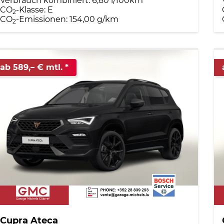
Verbrauch kombiniert:
6,80 l/100km
CO
-Klasse:
E
2
CO
-Emissionen:
154,00 g/km
2
ab 589,– € mtl.
Cupra Ateca