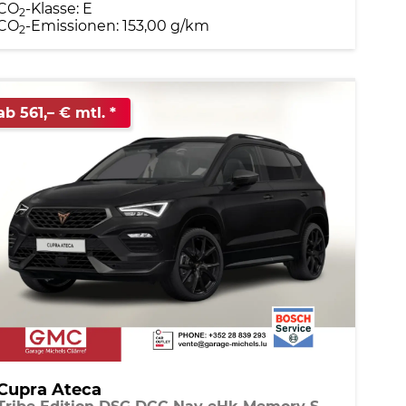
CO
-Klasse:
E
2
CO
-Emissionen:
153,00 g/km
2
ab 561,– € mtl.
Cupra Ateca