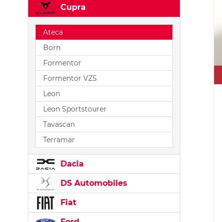
Cupra
Ateca
Born
Formentor
Formentor VZ5
Leon
Leon Sportstourer
Tavascan
Terramar
Dacia
DS Automobiles
Fiat
Ford