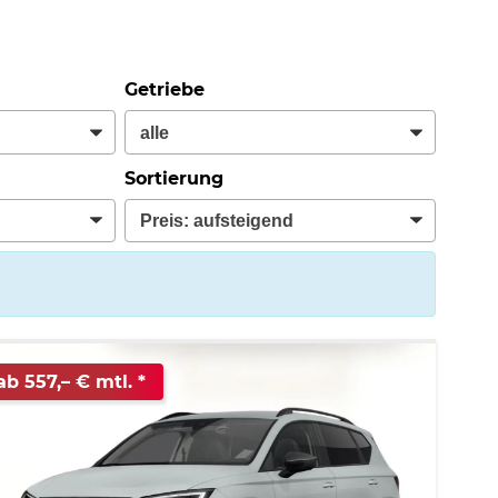
Getriebe
Sortierung
ab 557,– € mtl.