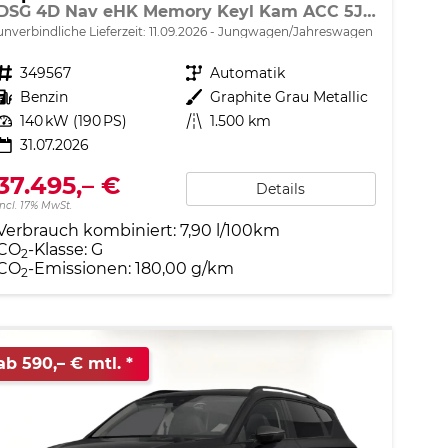
DSG 4D Nav eHK Memory Keyl Kam ACC 5JGar.
unverbindliche Lieferzeit:
11.09.2026
Jungwagen/Jahreswagen
Fahrzeugnr.
349567
Getriebe
Automatik
Kraftstoff
Benzin
Außenfarbe
Graphite Grau Metallic
Leistung
140 kW (190 PS)
Kilometerstand
1.500 km
31.07.2026
37.495,– €
Details
incl. 17% MwSt.
Verbrauch kombiniert:
7,90 l/100km
CO
-Klasse:
G
2
CO
-Emissionen:
180,00 g/km
2
ab 590,– € mtl.