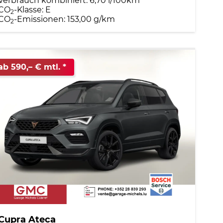
Verbrauch kombiniert:
6,70 l/100km
CO
-Klasse:
E
2
CO
-Emissionen:
153,00 g/km
2
ab 590,– € mtl.
Cupra Ateca