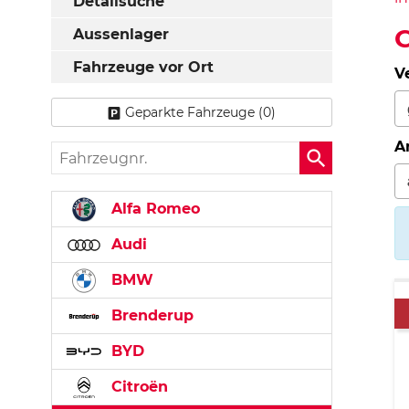
Detailsuche
Aussenlager
Fahrzeuge vor Ort
V
Geparkte Fahrzeuge (
0
)
A
Fahrzeugnr.
Alfa Romeo
Audi
BMW
Brenderup
BYD
Citroën