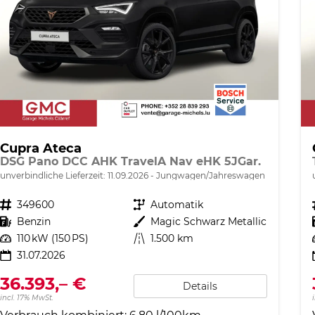
Cupra Ateca
DSG Pano DCC AHK TravelA Nav eHK 5JGar.
unverbindliche Lieferzeit:
11.09.2026
Jungwagen/Jahreswagen
Fahrzeugnr.
349600
Getriebe
Automatik
Kraftstoff
Benzin
Außenfarbe
Magic Schwarz Metallic
Leistung
110 kW (150 PS)
Kilometerstand
1.500 km
31.07.2026
36.393,– €
Details
incl. 17% MwSt.