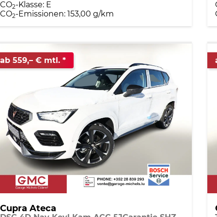
CO
-Klasse:
E
2
CO
-Emissionen:
153,00 g/km
2
ab 559,– € mtl.
Cupra Ateca