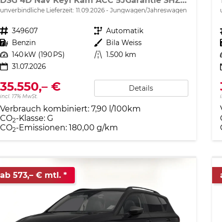
DSG 4D Nav Keyl Kam ACC 5JGarantie SHZ+LHZ
unverbindliche Lieferzeit:
11.09.2026
Jungwagen/Jahreswagen
Fahrzeugnr.
349607
Getriebe
Automatik
Kraftstoff
Benzin
Außenfarbe
Bila Weiss
Leistung
140 kW (190 PS)
Kilometerstand
1.500 km
31.07.2026
35.550,– €
Details
incl. 17% MwSt.
Verbrauch kombiniert:
7,90 l/100km
CO
-Klasse:
G
2
CO
-Emissionen:
180,00 g/km
2
ab 573,– € mtl.