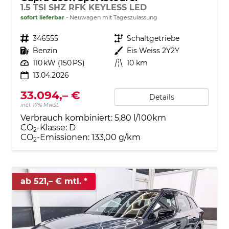
1.5 TSI SHZ RFK KEYLESS LED
sofort lieferbar
Neuwagen mit Tageszulassung
Fahrzeugnr.
346555
Getriebe
Schaltgetriebe
Kraftstoff
Benzin
Außenfarbe
Eis Weiss 2Y2Y
Leistung
110 kW (150 PS)
Kilometerstand
10 km
13.04.2026
33.094,– €
Details
incl. 17% MwSt.
Verbrauch kombiniert:
5,80 l/100km
CO
-Klasse:
D
2
CO
-Emissionen:
133,00 g/km
2
ab 521,– € mtl.