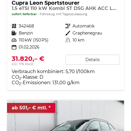
Cupra Leon Sportstourer
1.5 eTSI 110 kW Kombi ST DSG AHK ACC LED
sofort lieferbar
Fahrzeug mit Tageszulassung
Fahrzeugnr.
342468
Getriebe
Automatik
Kraftstoff
Benzin
Außenfarbe
Graphenegrau
Leistung
110 kW (150 PS)
Kilometerstand
10 km
01.02.2026
31.820,– €
Details
incl. 17% MwSt.
Verbrauch kombiniert:
5,70 l/100km
CO
-Klasse:
D
2
CO
-Emissionen:
131,00 g/km
2
ab 501,– € mtl.