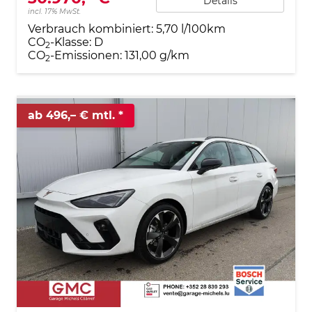
Details
incl. 17% MwSt.
Verbrauch kombiniert:
5,70 l/100km
CO
-Klasse:
D
2
CO
-Emissionen:
131,00 g/km
2
ab 496,– € mtl.