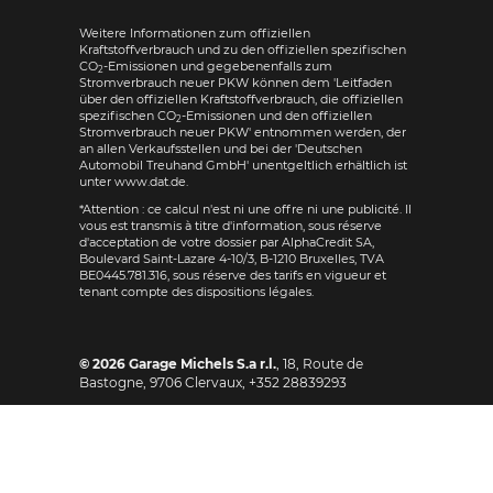
Weitere Informationen zum offiziellen
Kraftstoffverbrauch und zu den offiziellen spezifischen
CO
-Emissionen und gegebenenfalls zum
2
Stromverbrauch neuer PKW können dem 'Leitfaden
über den offiziellen Kraftstoffverbrauch, die offiziellen
spezifischen CO
-Emissionen und den offiziellen
2
Stromverbrauch neuer PKW' entnommen werden, der
an allen Verkaufsstellen und bei der 'Deutschen
Automobil Treuhand GmbH' unentgeltlich erhältlich ist
unter www.dat.de.
*Attention : ce calcul n'est ni une offre ni une publicité. Il
vous est transmis à titre d'information, sous réserve
d'acceptation de votre dossier par AlphaCredit SA,
Boulevard Saint-Lazare 4-10/3, B-1210 Bruxelles, TVA
BE0445.781.316, sous réserve des tarifs en vigueur et
tenant compte des dispositions légales.
© 2026
Garage Michels S.a r.l.
,
18, Route de
Bastogne
,
9706
Clervaux,
+352 28839293