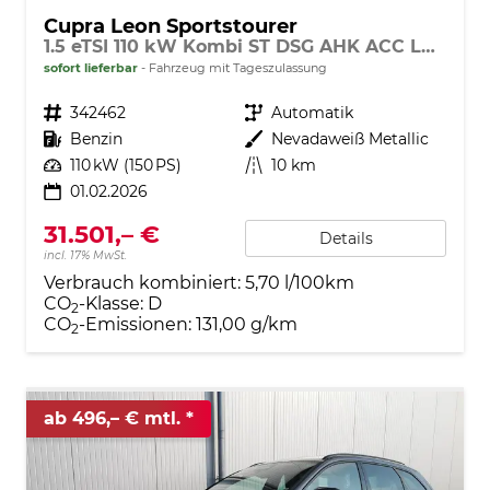
Cupra Leon Sportstourer
1.5 eTSI 110 kW Kombi ST DSG AHK ACC LED
sofort lieferbar
Fahrzeug mit Tageszulassung
Fahrzeugnr.
342462
Getriebe
Automatik
Kraftstoff
Benzin
Außenfarbe
Nevadaweiß Metallic
Leistung
110 kW (150 PS)
Kilometerstand
10 km
01.02.2026
31.501,– €
Details
incl. 17% MwSt.
Verbrauch kombiniert:
5,70 l/100km
CO
-Klasse:
D
2
CO
-Emissionen:
131,00 g/km
2
ab 496,– € mtl.