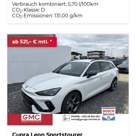
Verbrauch kombiniert:
5,70 l/100km
CO
-Klasse:
D
2
CO
-Emissionen:
131,00 g/km
2
ab 521,– € mtl.
Cupra Leon Sportstourer