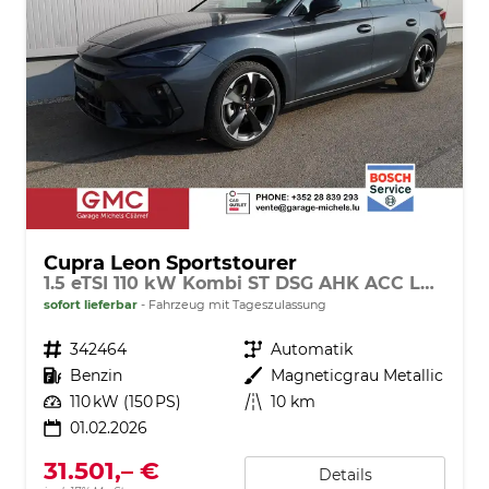
Cupra Leon Sportstourer
1.5 eTSI 110 kW Kombi ST DSG AHK ACC LED
sofort lieferbar
Fahrzeug mit Tageszulassung
Fahrzeugnr.
342464
Getriebe
Automatik
Kraftstoff
Benzin
Außenfarbe
Magneticgrau Metallic
Leistung
110 kW (150 PS)
Kilometerstand
10 km
01.02.2026
31.501,– €
Details