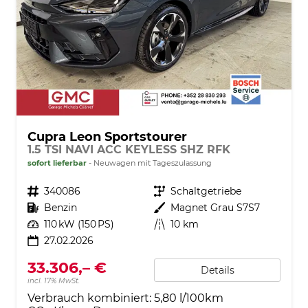
Cupra Leon Sportstourer
1.5 TSI NAVI ACC KEYLESS SHZ RFK
sofort lieferbar
Neuwagen mit Tageszulassung
Fahrzeugnr.
340086
Getriebe
Schaltgetriebe
Kraftstoff
Benzin
Außenfarbe
Magnet Grau S7S7
Leistung
110 kW (150 PS)
Kilometerstand
10 km
27.02.2026
33.306,– €
Details
incl. 17% MwSt.
Verbrauch kombiniert:
5,80 l/100km