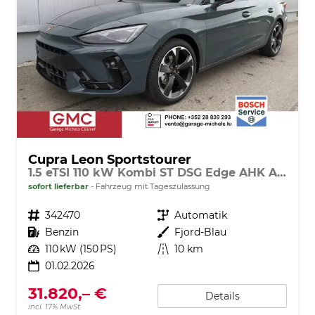
Cupra Leon Sportstourer
1.5 eTSI 110 kW Kombi ST DSG Edge AHK ACC LED
sofort lieferbar
Fahrzeug mit Tageszulassung
Fahrzeugnr.
342470
Getriebe
Automatik
Kraftstoff
Benzin
Außenfarbe
Fjord-Blau
Leistung
110 kW (150 PS)
Kilometerstand
10 km
01.02.2026
31.820,– €
Details
incl. 17% MwSt.