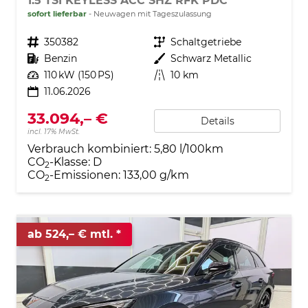
1.5 TSI KEYLESS ACC SHZ RFK PDC
sofort lieferbar
Neuwagen mit Tageszulassung
Fahrzeugnr.
350382
Getriebe
Schaltgetriebe
Kraftstoff
Benzin
Außenfarbe
Schwarz Metallic
Leistung
110 kW (150 PS)
Kilometerstand
10 km
11.06.2026
33.094,– €
Details
incl. 17% MwSt.
Verbrauch kombiniert:
5,80 l/100km
CO
-Klasse:
D
2
CO
-Emissionen:
133,00 g/km
2
ab 524,– € mtl.