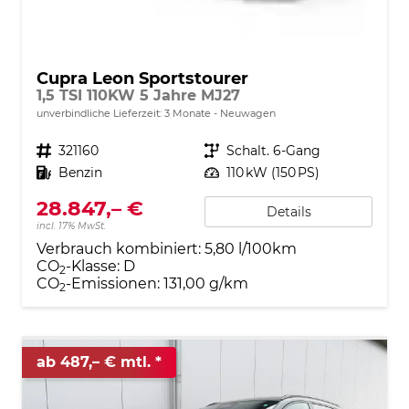
Cupra Leon Sportstourer
1,5 TSI 110KW 5 Jahre MJ27
unverbindliche Lieferzeit:
3 Monate
Neuwagen
Fahrzeugnr.
321160
Getriebe
Schalt. 6-Gang
Kraftstoff
Benzin
Leistung
110 kW (150 PS)
28.847,– €
Details
incl. 17% MwSt.
Verbrauch kombiniert:
5,80 l/100km
CO
-Klasse:
D
2
CO
-Emissionen:
131,00 g/km
2
ab 487,– € mtl.