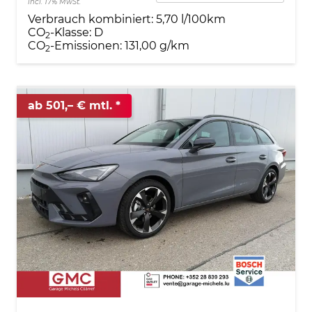
incl. 17% MwSt.
Verbrauch kombiniert:
5,70 l/100km
CO
-Klasse:
D
2
CO
-Emissionen:
131,00 g/km
2
ab 501,– € mtl.