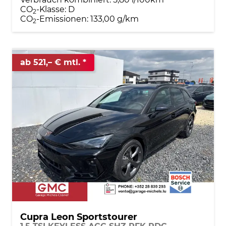
CO
-Klasse:
D
2
CO
-Emissionen:
133,00 g/km
2
ab 521,– € mtl.
Cupra Leon Sportstourer