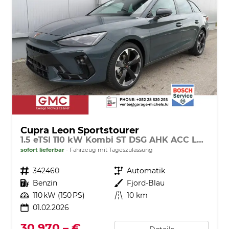
Cupra Leon Sportstourer
1.5 eTSI 110 kW Kombi ST DSG AHK ACC LED
sofort lieferbar
Fahrzeug mit Tageszulassung
Fahrzeugnr.
342460
Getriebe
Automatik
Kraftstoff
Benzin
Außenfarbe
Fjord-Blau
Leistung
110 kW (150 PS)
Kilometerstand
10 km
01.02.2026
30.970,– €