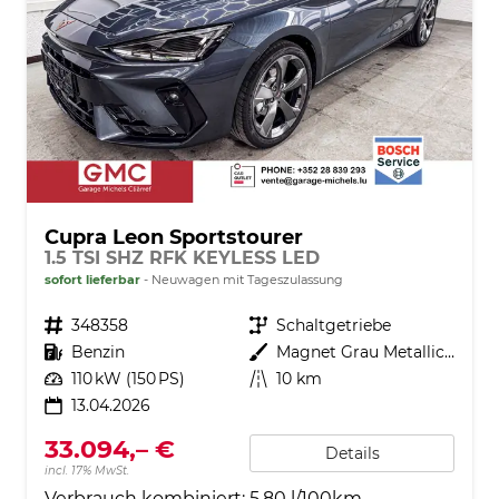
Cupra Leon Sportstourer
1.5 TSI SHZ RFK KEYLESS LED
sofort lieferbar
Neuwagen mit Tageszulassung
Fahrzeugnr.
348358
Getriebe
Schaltgetriebe
Kraftstoff
Benzin
Außenfarbe
Magnet Grau Metallic S7S7
Leistung
110 kW (150 PS)
Kilometerstand
10 km
13.04.2026
33.094,– €
Details
incl. 17% MwSt.
Verbrauch kombiniert:
5,80 l/100km