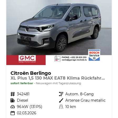
Citroën Berlingo
XL Plus 1,5 130 MAX EAT8 Klima Rückfahrkamera Einparkhilfe Navigation Sitzheizung Keyless
sofort lieferbar
Neuwagen mit Tageszulassung
Fahrzeugnr.
342481
Getriebe
Autom. 8-Gang
Kraftstoff
Diesel
Außenfarbe
Artense Grau metallic
Leistung
96 kW (131 PS)
Kilometerstand
10 km
02.03.2026