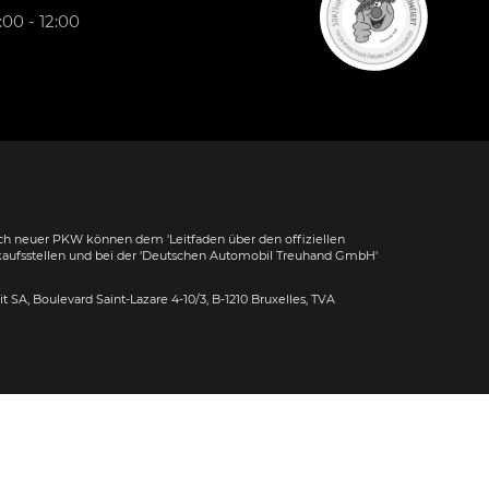
00 - 12:00
h neuer PKW können dem 'Leitfaden über den offiziellen
kaufsstellen und bei der 'Deutschen Automobil Treuhand GmbH'
dit SA, Boulevard Saint-Lazare 4-10/3, B-1210 Bruxelles, TVA