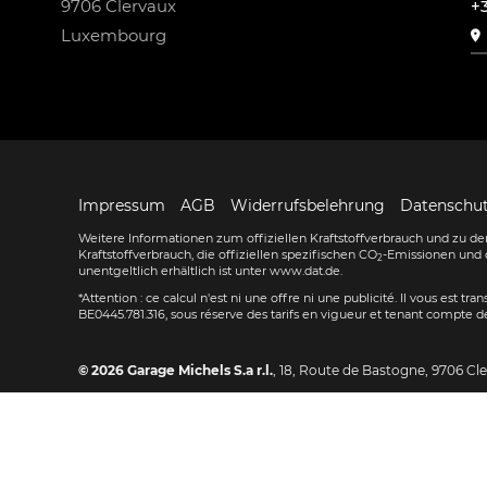
9706 Clervaux
+
Luxembourg
Impressum
AGB
Widerrufsbelehrung
Datenschu
Weitere Informationen zum offiziellen Kraftstoffverbrauch und zu den
Kraftstoffverbrauch, die offiziellen spezifischen CO
-Emissionen und 
2
unentgeltlich erhältlich ist unter www.dat.de.
*Attention : ce calcul n'est ni une offre ni une publicité. Il vous est t
BE0445.781.316, sous réserve des tarifs en vigueur et tenant compte de
© 2026
Garage Michels S.a r.l.
,
18, Route de Bastogne
,
9706
Cl