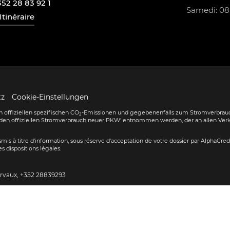
352 28 83 92 1
Samedi: 08:
Itinéraire
tz
Cookie-Einstellungen
 offiziellen spezifischen CO
-Emissionen und gegebenenfalls zum Stromverbrauc
2
den offiziellen Stromverbrauch neuer PKW' entnommen werden, der an allen Ver
ransmis à titre d'information, sous réserve d'acceptation de votre dossier par AlphaCre
s dispositions légales.
ervaux,
+352 28839293