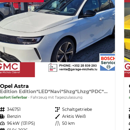
Opel Astra
Edition Edition*LED*Navi*Shzg*Lhzg*PDC*Cam*17Zoll*
sofort lieferbar
Fahrzeug mit Tageszulassung
Fahrzeugnr.
346751
Getriebe
Schaltgetriebe
Kraftstoff
Benzin
Außenfarbe
Arktis Weiß
Leistung
96 kW (131 PS)
Kilometerstand
50 km