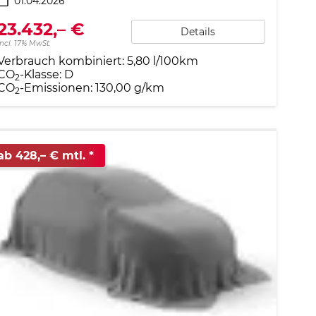
01.04.2026
23.432,– €
Details
incl. 17% MwSt.
Verbrauch kombiniert:
5,80 l/100km
CO
-Klasse:
D
2
CO
-Emissionen:
130,00 g/km
2
ab 428,– € mtl.