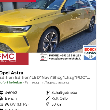
Opel Astra
Edition Edition*LED*Navi*Shzg*Lhzg*PDC*Cam*17Zoll*
sofort lieferbar
Fahrzeug mit Tageszulassung
Fahrzeugnr.
346752
Getriebe
Schaltgetriebe
Kraftstoff
Benzin
Außenfarbe
Kult Gelb
Leistung
96 kW (131 PS)
Kilometerstand
50 km