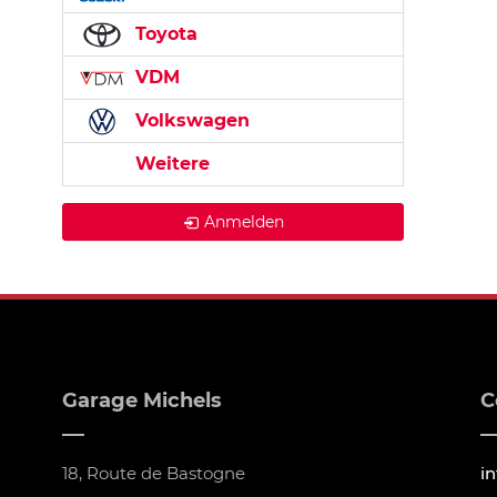
Toyota
VDM
Volkswagen
Weitere
Anmelden
Garage Michels
C
18, Route de Bastogne
i