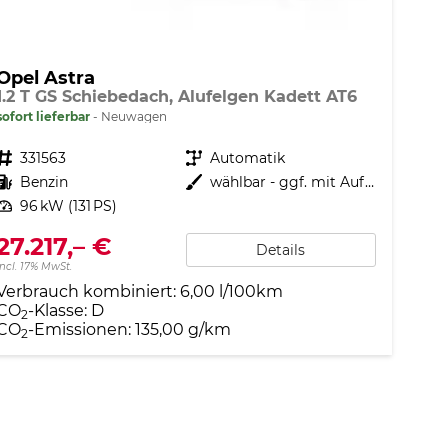
Opel Astra
1.2 T GS Schiebedach, Alufelgen Kadett AT6
sofort lieferbar
Neuwagen
Fahrzeugnr.
331563
Getriebe
Automatik
Kraftstoff
Benzin
Außenfarbe
wählbar - ggf. mit Aufpreis
Leistung
96 kW (131 PS)
27.217,– €
Details
incl. 17% MwSt.
Verbrauch kombiniert:
6,00 l/100km
CO
-Klasse:
D
2
CO
-Emissionen:
135,00 g/km
2