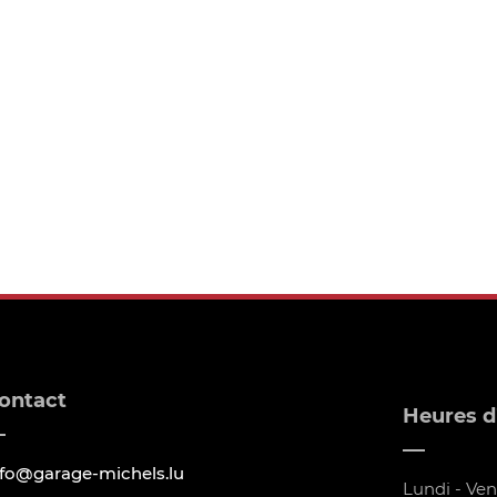
ontact
Heures d
nfo@garage-michels.lu
Lundi - Vend