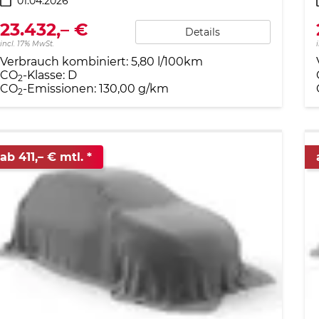
01.04.2026
23.432,– €
Details
incl. 17% MwSt.
Verbrauch kombiniert:
5,80 l/100km
CO
-Klasse:
D
2
CO
-Emissionen:
130,00 g/km
2
ab 411,– € mtl.