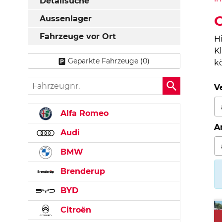
Detailsuche
O
Aussenlager
Fahrzeuge vor Ort
H
K
Geparkte Fahrzeuge (
0
)
k
Fahrzeugnr.
V
Alfa Romeo
A
Audi
BMW
Brenderup
BYD
Citroën