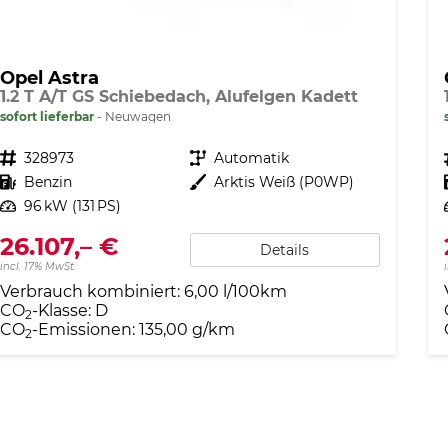
Opel Astra
1.2 T A/T GS Schiebedach, Alufelgen Kadett
sofort lieferbar
Neuwagen
Fahrzeugnr.
328973
Getriebe
Automatik
Kraftstoff
Benzin
Außenfarbe
Arktis Weiß (P0WP)
Leistung
96 kW (131 PS)
26.107,– €
Details
incl. 17% MwSt.
Verbrauch kombiniert:
6,00 l/100km
CO
-Klasse:
D
2
CO
-Emissionen:
135,00 g/km
2