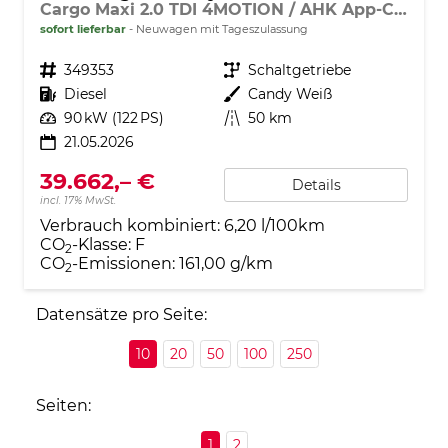
Cargo Maxi 2.0 TDI 4MOTION / AHK App-Connect
sofort lieferbar
Neuwagen mit Tageszulassung
Fahrzeugnr.
349353
Getriebe
Schaltgetriebe
Kraftstoff
Diesel
Außenfarbe
Candy Weiß
Leistung
90 kW (122 PS)
Kilometerstand
50 km
21.05.2026
39.662,– €
Details
incl. 17% MwSt.
Verbrauch kombiniert:
6,20 l/100km
CO
-Klasse:
F
2
CO
-Emissionen:
161,00 g/km
2
Datensätze pro Seite:
10
20
50
100
250
Seiten:
1
2