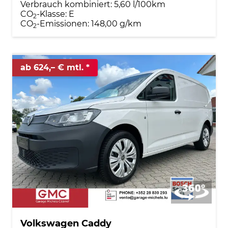
Verbrauch kombiniert:
5,60 l/100km
CO
-Klasse:
E
2
CO
-Emissionen:
148,00 g/km
2
ab 624,– € mtl.
Volkswagen Caddy