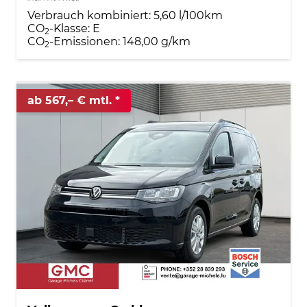
Verbrauch kombiniert:
5,60 l/100km
CO
-Klasse:
E
2
CO
-Emissionen:
148,00 g/km
2
ab 567,– € mtl.