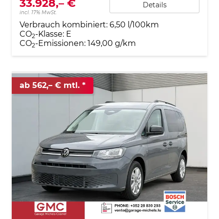
33.928,– €
Details
incl. 17% MwSt.
Verbrauch kombiniert:
6,50 l/100km
CO
-Klasse:
E
2
CO
-Emissionen:
149,00 g/km
2
ab 562,– € mtl.