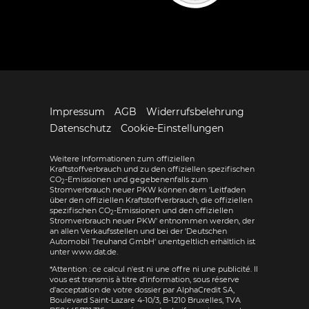
Impressum
AGB
Widerrufsbelehrung
Datenschutz
Cookie-Einstellungen
Weitere Informationen zum offiziellen
Kraftstoffverbrauch und zu den offiziellen spezifischen
CO
-Emissionen und gegebenenfalls zum
2
Stromverbrauch neuer PKW können dem 'Leitfaden
über den offiziellen Kraftstoffverbrauch, die offiziellen
spezifischen CO
-Emissionen und den offiziellen
2
Stromverbrauch neuer PKW' entnommen werden, der
an allen Verkaufsstellen und bei der 'Deutschen
Automobil Treuhand GmbH' unentgeltlich erhältlich ist
unter www.dat.de.
*Attention : ce calcul n'est ni une offre ni une publicité. Il
vous est transmis à titre d'information, sous réserve
d'acceptation de votre dossier par AlphaCredit SA,
Boulevard Saint-Lazare 4-10/3, B-1210 Bruxelles, TVA