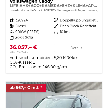
Volkswagen Caddy
LIFE AHK+ACC+KAMERA+SHZ+KLIMA+APP-CONNECT
unverbindliche Lieferzeit: SOFORT
Neuwagen mit Tageszulassung
Fahrzeugnr.
328924
Getriebe
Doppelkupplungsgetriebe (DSG)
Kraftstoff
Diesel
Außenfarbe
Deep Black Perleffekt
Leistung
90 kW (122 PS)
Kilometerstand
10 km
30.09.2025
36.057,– €
Details
incl. 17% MwSt.
Verbrauch kombiniert:
5,60 l/100km
CO
-Klasse:
E
2
CO
-Emissionen:
146,00 g/km
2
ab 567,– € mtl.