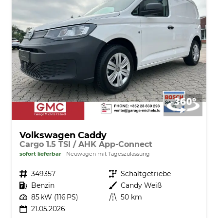
Volkswagen Caddy
Cargo 1.5 TSI / AHK App-Connect
sofort lieferbar
Neuwagen mit Tageszulassung
Fahrzeugnr.
349357
Getriebe
Schaltgetriebe
Kraftstoff
Benzin
Außenfarbe
Candy Weiß
Leistung
85 kW (116 PS)
Kilometerstand
50 km
21.05.2026