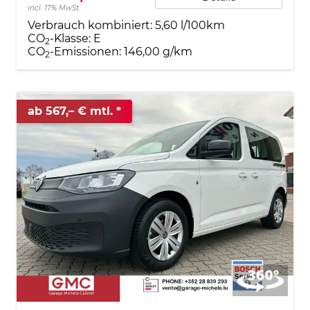
incl. 17% MwSt.
Verbrauch kombiniert:
5,60 l/100km
CO
-Klasse:
E
2
CO
-Emissionen:
146,00 g/km
2
ab 567,– € mtl.