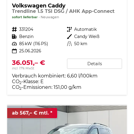
Volkswagen Caddy
Trendline 1.5 TSI DSG / AHK App-Connect
sofort lieferbar
Neuwagen
Fahrzeugnr.
331204
Getriebe
Automatik
Kraftstoff
Benzin
Außenfarbe
Candy Weiß
Leistung
85 kW (116 PS)
Kilometerstand
50 km
25.06.2026
36.051,– €
Details
incl. 17% MwSt.
Verbrauch kombiniert:
6,60 l/100km
CO
-Klasse:
E
2
CO
-Emissionen:
151,00 g/km
2
ab 567,– € mtl.