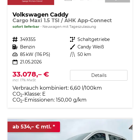
Volkswagen Caddy
Cargo Maxi 1.5 TSI / AHK App-Connect
sofort lieferbar
Neuwagen mit Tageszulassung
Fahrzeugnr.
349355
Getriebe
Schaltgetriebe
Kraftstoff
Benzin
Außenfarbe
Candy Weiß
Leistung
85 kW (116 PS)
Kilometerstand
50 km
21.05.2026
33.078,– €
Details
incl. 17% MwSt.
Verbrauch kombiniert:
6,60 l/100km
CO
-Klasse:
E
2
CO
-Emissionen:
150,00 g/km
2
ab 534,– € mtl.