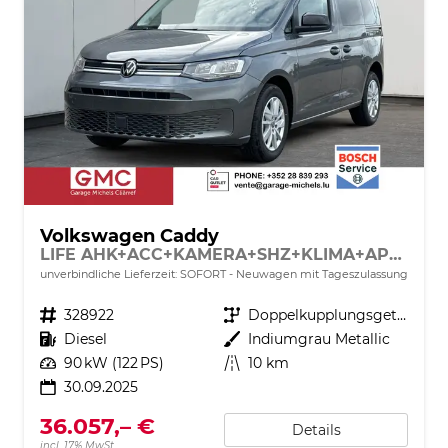
Volkswagen Caddy
LIFE AHK+ACC+KAMERA+SHZ+KLIMA+APP-CONNECT
unverbindliche Lieferzeit: SOFORT
Neuwagen mit Tageszulassung
Fahrzeugnr.
328922
Getriebe
Doppelkupplungsgetriebe (DSG)
Kraftstoff
Diesel
Außenfarbe
Indiumgrau Metallic
Leistung
90 kW (122 PS)
Kilometerstand
10 km
30.09.2025
36.057,– €
Details
incl. 17% MwSt.