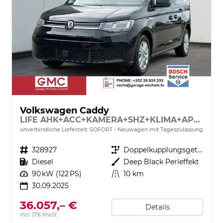
Volkswagen Caddy
LIFE AHK+ACC+KAMERA+SHZ+KLIMA+APP-CONNECT
unverbindliche Lieferzeit: SOFORT
Neuwagen mit Tageszulassung
Fahrzeugnr.
328927
Getriebe
Doppelkupplungsgetriebe (DSG)
Kraftstoff
Diesel
Außenfarbe
Deep Black Perleffekt
Leistung
90 kW (122 PS)
Kilometerstand
10 km
30.09.2025
36.057,– €
Details
incl. 17% MwSt.