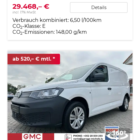
29.468,– €
Details
incl. 17% MwSt.
Verbrauch kombiniert:
6,50 l/100km
CO
-Klasse:
E
2
CO
-Emissionen:
148,00 g/km
2
ab 520,– € mtl.