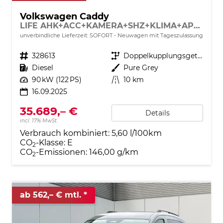
Volkswagen Caddy
LIFE AHK+ACC+KAMERA+SHZ+KLIMA+APP-CONNECT
unverbindliche Lieferzeit: SOFORT
Neuwagen mit Tageszulassung
Fahrzeugnr.
328613
Getriebe
Doppelkupplungsgetriebe (DSG)
Kraftstoff
Diesel
Außenfarbe
Pure Grey
Leistung
90 kW (122 PS)
Kilometerstand
10 km
16.09.2025
35.689,– €
Details
incl. 17% MwSt.
Verbrauch kombiniert:
5,60 l/100km
CO
-Klasse:
E
2
CO
-Emissionen:
146,00 g/km
2
ab 562,– € mtl.