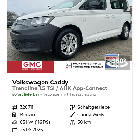
Volkswagen Caddy
Trendline 1.5 TSI / AHK App-Connect
sofort lieferbar
Neuwagen mit Tageszulassung
Fahrzeugnr.
326711
Getriebe
Schaltgetriebe
Kraftstoff
Benzin
Außenfarbe
Candy Weiß
Leistung
85 kW (116 PS)
Kilometerstand
50 km
25.06.2026