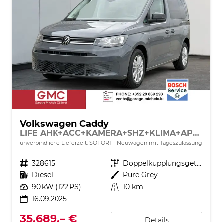
Volkswagen Caddy
LIFE AHK+ACC+KAMERA+SHZ+KLIMA+APP-CONNECT
unverbindliche Lieferzeit: SOFORT
Neuwagen mit Tageszulassung
Fahrzeugnr.
328615
Getriebe
Doppelkupplungsgetriebe (DSG)
Kraftstoff
Diesel
Außenfarbe
Pure Grey
Leistung
90 kW (122 PS)
Kilometerstand
10 km
16.09.2025
35.689,– €
Details