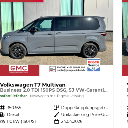
Volkswagen T7 Multivan
Business 2.0 TDI 150PS DSG, 5J VW-Garantie, AHK, Family-Paket, 7-Sitzer+Armlehnen, Sitzheizung Digital Cockpit PRO, 17" ALU, IQ.LIGHT LED-MATRIX, 3ZCLIMATRONIC, PRIVACY-GLAS, Parksensoren v/h, KAMERA, 2x Schiebetüre, ACC, SideAssist, M-Lederlenkrad, Radio 10"
sofort lieferbar
Neuwagen mit Tageszulassung
Fahrzeugnr.
350365
Getriebe
Doppelkupplungsgetriebe (DSG)
Kraftstoff
Diesel
Außenfarbe
Unilackierung Pure-Grey
Leistung
110 kW (150 PS)
24.04.2026