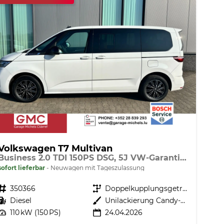
Volkswagen T7 Multivan
Business 2.0 TDI 150PS DSG, 5J VW-Garantie, AHK, Family-Paket, 7-Sitzer+Armlehnen, Sitzheizung Digital Cockpit PRO, 17" ALU, IQ.LIGHT LED-MATRIX, 3ZCLIMATRONIC, PRIVACY-GLAS, Parksensoren v/h, KAMERA, 2x Schiebetüre, ACC, SideAssist, M-Lederlenkrad, Radio 10"
sofort lieferbar
Neuwagen mit Tageszulassung
Fahrzeugnr.
350366
Getriebe
Doppelkupplungsgetriebe (DSG)
Kraftstoff
Diesel
Außenfarbe
Unilackierung Candy-Weiß
Leistung
110 kW (150 PS)
24.04.2026