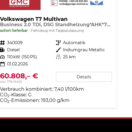
Volkswagen T7 Multivan
Business 2.0 TDI, DSG Standheizung*AHK*7 Sitz*NAVI*Android Auto*SHZ*Matrix*17"*Kamera*3Z Klimaauto*
sofort lieferbar
Fahrzeug mit Tageszulassung
Fahrzeugnr.
340009
Getriebe
Automatik
Kraftstoff
Diesel
Außenfarbe
Indiumgrau Metallic
Leistung
110 kW (150 PS)
Kilometerstand
25 km
01.02.2026
60.808,– €
Details
incl. 17% MwSt.
Verbrauch kombiniert:
7,40 l/100km
CO
-Klasse:
G
2
CO
-Emissionen:
193,00 g/km
2