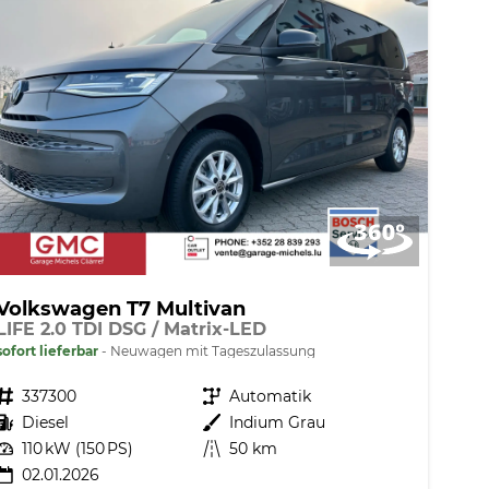
Volkswagen T7 Multivan
LIFE 2.0 TDI DSG / Matrix-LED
sofort lieferbar
Neuwagen mit Tageszulassung
Fahrzeugnr.
337300
Getriebe
Automatik
Kraftstoff
Diesel
Außenfarbe
Indium Grau
Leistung
110 kW (150 PS)
Kilometerstand
50 km
02.01.2026