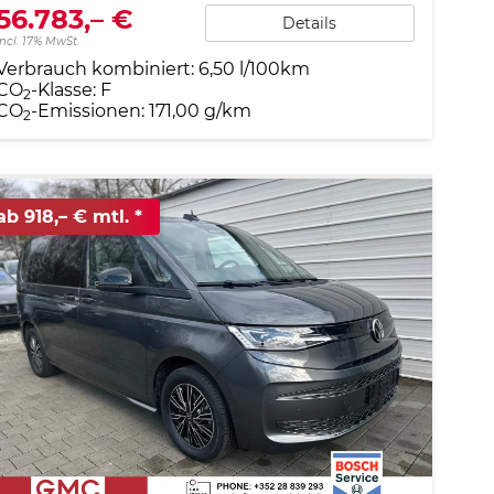
56.783,– €
Details
incl. 17% MwSt.
Verbrauch kombiniert:
6,50 l/100km
CO
-Klasse:
F
2
CO
-Emissionen:
171,00 g/km
2
ab 918,– € mtl.