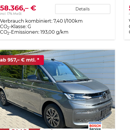
58.366,– €
Details
incl. 17% MwSt.
Verbrauch kombiniert:
7,40 l/100km
CO
-Klasse:
G
2
CO
-Emissionen:
193,00 g/km
2
ab 957,– € mtl.