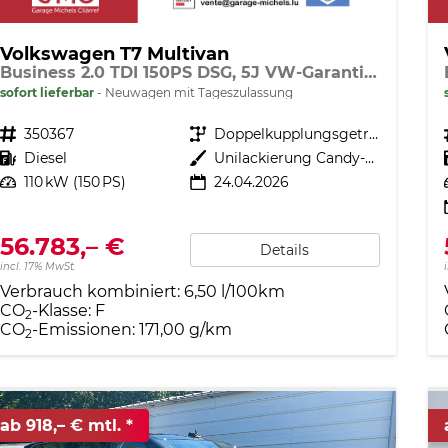
Volkswagen T7 Multivan
Business 2.0 TDI 150PS DSG, 5J VW-Garantie, AHK, Family-Paket, 7-Sitzer+Armlehnen, Sitzheizung Digital Cockpit PRO, 17" ALU, IQ.LIGHT LED-MATRIX, 3ZCLIMATRONIC, PRIVACY-GLAS, Parksensoren v/h, KAMERA, 2x Schiebetüre, ACC, SideAssist, M-Lederlenkrad, Radio 10"
sofort lieferbar
Neuwagen mit Tageszulassung
Fahrzeugnr.
350367
Getriebe
Doppelkupplungsgetriebe (DSG)
Kraftstoff
Diesel
Außenfarbe
Unilackierung Candy-Weiß
Leistung
110 kW (150 PS)
24.04.2026
56.783,– €
Details
incl. 17% MwSt.
Verbrauch kombiniert:
6,50 l/100km
CO
-Klasse:
F
2
CO
-Emissionen:
171,00 g/km
2
ab 918,– € mtl.