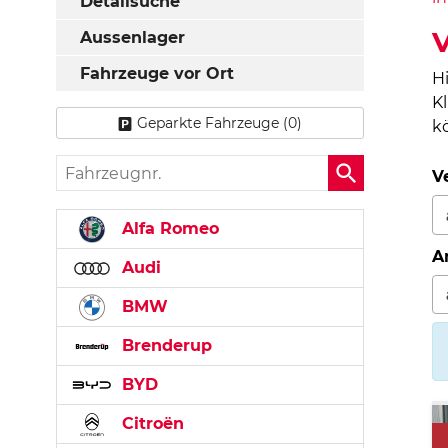
Detailsuche
V
Aussenlager
Fahrzeuge vor Ort
H
K
Geparkte Fahrzeuge (
0
)
k
Fahrzeugnr.
V
Alfa Romeo
A
Audi
BMW
Brenderup
BYD
Citroën