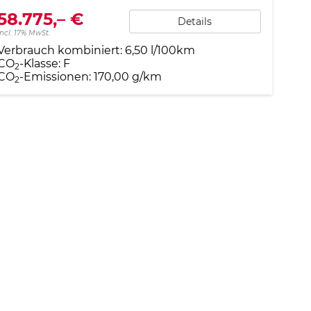
58.775,– €
Details
incl. 17% MwSt.
Verbrauch kombiniert:
6,50 l/100km
CO
-Klasse:
F
2
CO
-Emissionen:
170,00 g/km
2