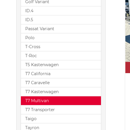
Golf Variant
ID.4
ID.5
Passat Variant
Polo
T-Cross
T-Roc
T5 Kastenwagen
T7 California
T7 Caravelle
T7 Kastenwagen
T7 Multivan
T7 Transporter
Taigo
Tayron