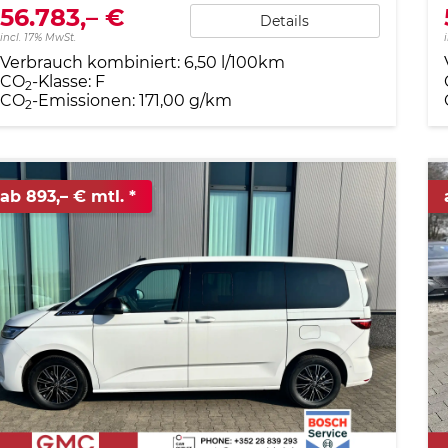
56.783,– €
Details
incl. 17% MwSt.
Verbrauch kombiniert:
6,50 l/100km
CO
-Klasse:
F
2
CO
-Emissionen:
171,00 g/km
2
ab 893,– € mtl.