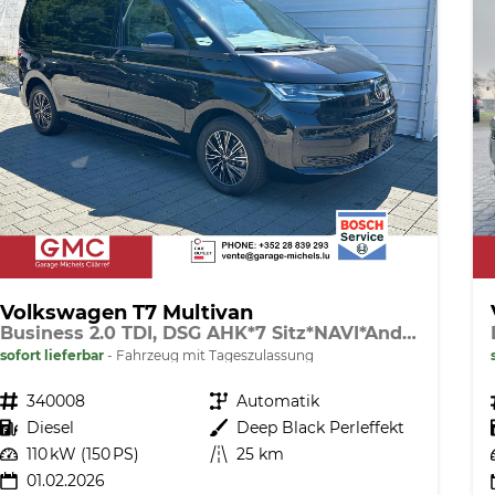
Volkswagen T7 Multivan
Business 2.0 TDI, DSG AHK*7 Sitz*NAVI*Android Auto*SHZ*Matrix*17"*Kamera*3Z Klimaauto*
sofort lieferbar
Fahrzeug mit Tageszulassung
Fahrzeugnr.
340008
Getriebe
Automatik
Kraftstoff
Diesel
Außenfarbe
Deep Black Perleffekt
Leistung
110 kW (150 PS)
Kilometerstand
25 km
01.02.2026