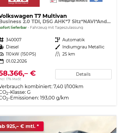
Volkswagen T7 Multivan
Business 2.0 TDI, DSG AHK*7 Sitz*NAVI*Android Auto*SHZ*Matrix*17"*Kamera*3Z Klimaauto*
sofort lieferbar
Fahrzeug mit Tageszulassung
Fahrzeugnr.
340007
Getriebe
Automatik
Kraftstoff
Diesel
Außenfarbe
Indiumgrau Metallic
Leistung
110 kW (150 PS)
Kilometerstand
25 km
01.02.2026
58.366,– €
Details
incl. 17% MwSt.
Verbrauch kombiniert:
7,40 l/100km
CO
-Klasse:
G
2
CO
-Emissionen:
193,00 g/km
2
ab 925,– € mtl.