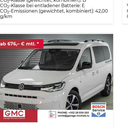
CO
-Klasse (gewichtet, kombiniert):
B
2
CO
-Klasse bei entladener Batterie:
E
2
CO
-Emissionen (gewichtet, kombiniert):
42,00
2
g/km
ab 676,– € mtl.