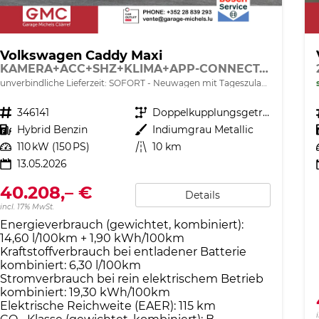
Volkswagen Caddy Maxi
KAMERA+ACC+SHZ+KLIMA+APP-CONNECT+GJR+PDC
unverbindliche Lieferzeit: SOFORT
Neuwagen mit Tageszulassung
Fahrzeugnr.
346141
Getriebe
Doppelkupplungsgetriebe (DSG)
Kraftstoff
Hybrid Benzin
Außenfarbe
Indiumgrau Metallic
Leistung
110 kW (150 PS)
Kilometerstand
10 km
13.05.2026
40.208,– €
Details
incl. 17% MwSt.
Energieverbrauch (gewichtet, kombiniert):
14,60 l/100km + 1,90 kWh/100km
Kraftstoffverbrauch bei entladener Batterie
kombiniert:
6,30 l/100km
Stromverbrauch bei rein elektrischem Betrieb
kombiniert:
19,30 kWh/100km
Elektrische Reichweite (EAER):
115 km