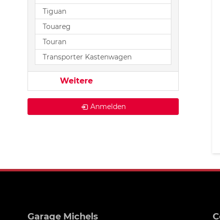
Tiguan
Touareg
Touran
Transporter Kastenwagen
Weitere
Anmelden
Garage Michels
C