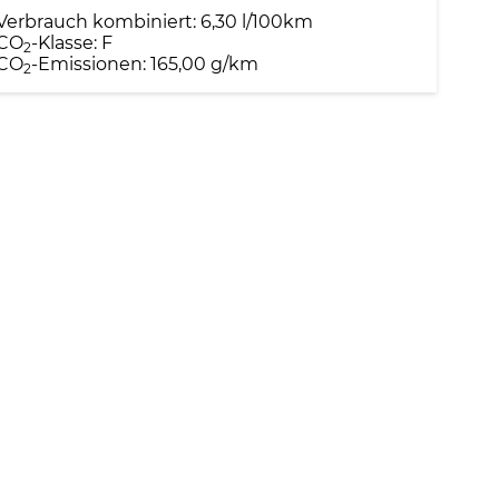
Verbrauch kombiniert:
6,30 l/100km
CO
-Klasse:
F
2
CO
-Emissionen:
165,00 g/km
2