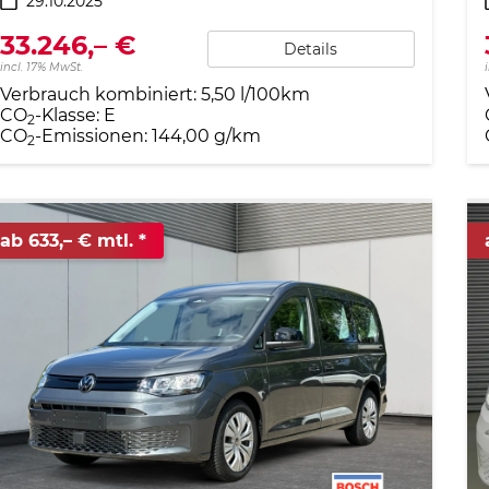
29.10.2025
33.246,– €
Details
incl. 17% MwSt.
Verbrauch kombiniert:
5,50 l/100km
CO
-Klasse:
E
2
CO
-Emissionen:
144,00 g/km
2
ab 633,– € mtl.