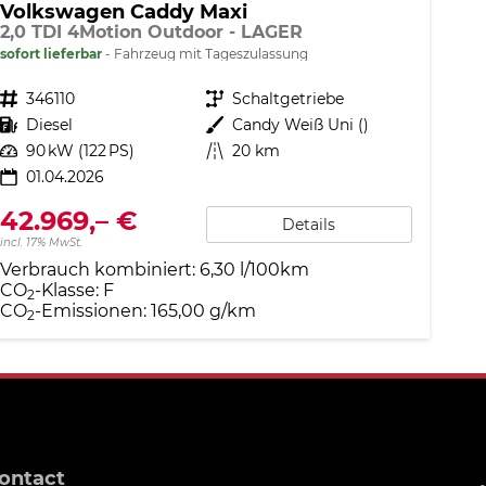
Volkswagen Caddy Maxi
2,0 TDI 4Motion Outdoor - LAGER
sofort lieferbar
Fahrzeug mit Tageszulassung
Fahrzeugnr.
346110
Getriebe
Schaltgetriebe
Kraftstoff
Diesel
Außenfarbe
Candy Weiß Uni ()
Leistung
90 kW (122 PS)
Kilometerstand
20 km
01.04.2026
42.969,– €
Details
incl. 17% MwSt.
Verbrauch kombiniert:
6,30 l/100km
CO
-Klasse:
F
2
CO
-Emissionen:
165,00 g/km
2
ontact