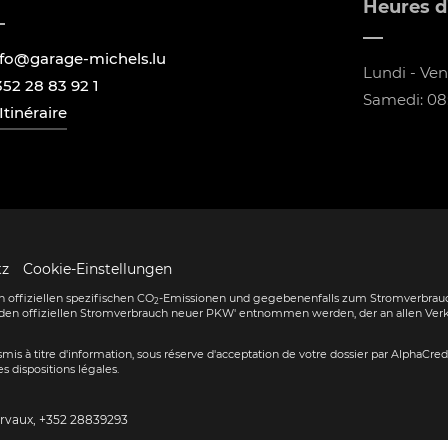
Heures d
nfo@garage-michels.lu
Lundi - Vend
352 28 83 92 1
Samedi: 08:
Itinéraire
tz
Cookie-Einstellungen
 offiziellen spezifischen CO
-Emissionen und gegebenenfalls zum Stromverbrauc
2
den offiziellen Stromverbrauch neuer PKW' entnommen werden, der an allen Ver
ransmis à titre d'information, sous réserve d'acceptation de votre dossier par AlphaCre
s dispositions légales.
ervaux,
+352 28839293