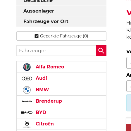
Detailsuche
Aussenlager
Fahrzeuge vor Ort
H
K
Geparkte Fahrzeuge (
0
)
k
Fahrzeugnr.
V
Alfa Romeo
A
Audi
BMW
Brenderup
BYD
Citroën