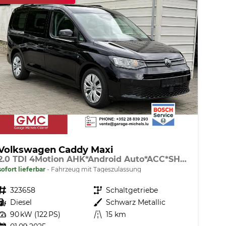
Volkswagen Caddy Maxi
2.0 TDI 4Motion AHK*Android Auto*ACC*SHZ*KAMERA*PDC*Klimaauto
sofort lieferbar
Fahrzeug mit Tageszulassung
Fahrzeugnr.
323658
Getriebe
Schaltgetriebe
Kraftstoff
Diesel
Außenfarbe
Schwarz Metallic
Leistung
90 kW (122 PS)
Kilometerstand
15 km