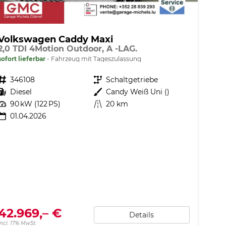
Volkswagen Caddy Maxi
2,0 TDI 4Motion Outdoor, A -LAG.
sofort lieferbar
Fahrzeug mit Tageszulassung
Fahrzeugnr.
346108
Getriebe
Schaltgetriebe
Kraftstoff
Diesel
Außenfarbe
Candy Weiß Uni ()
Leistung
90 kW (122 PS)
Kilometerstand
20 km
01.04.2026
42.969,– €
Details
incl. 17% MwSt.