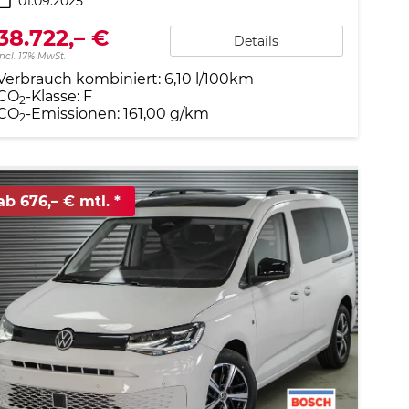
01.09.2025
38.722,– €
Details
incl. 17% MwSt.
Verbrauch kombiniert:
6,10 l/100km
CO
-Klasse:
F
2
CO
-Emissionen:
161,00 g/km
2
ab 676,– € mtl.