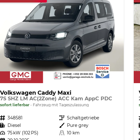
Volkswagen Caddy Maxi
7S SHZ LM AC(2Zone) ACC Kam AppC PDC
sofort lieferbar
Fahrzeug mit Tageszulassung
Fahrzeugnr.
348581
Getriebe
Schaltgetriebe
Kraftstoff
Diesel
Außenfarbe
Pure grey
Leistung
75 kW (102 PS)
Kilometerstand
10 km