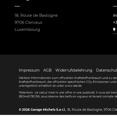
18, Route de Bastogne
i
9706 Clervaux
+
Luxembourg
Impressum
AGB
Widerrufsbelehrung
Datenschu
Weitere Informationen zum offiziellen Kraftstoffverbrauch und zu den
Kraftstoffverbrauch, die offiziellen spezifischen CO
-Emissionen und 
2
unentgeltlich erhältlich ist unter www.dat.de.
*Attention : ce calcul n'est ni une offre ni une publicité. Il vous est t
BE0445.781.316, sous réserve des tarifs en vigueur et tenant compte de
© 2026
Garage Michels S.a r.l.
,
18, Route de Bastogne
,
9706
Cl