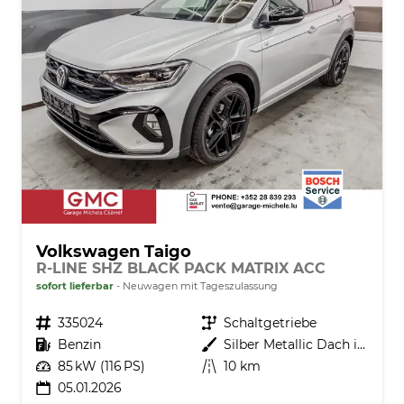
Volkswagen Taigo
R-LINE SHZ BLACK PACK MATRIX ACC
sofort lieferbar
Neuwagen mit Tageszulassung
Fahrzeugnr.
335024
Getriebe
Schaltgetriebe
Kraftstoff
Benzin
Außenfarbe
Silber Metallic Dach in Schwarz 8EA1
Leistung
85 kW (116 PS)
Kilometerstand
10 km
05.01.2026