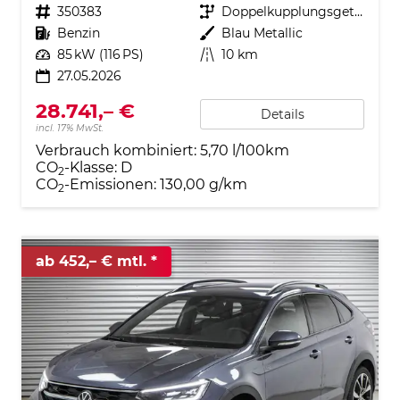
Fahrzeugnr.
350383
Getriebe
Doppelkupplungsgetriebe (DSG)
Kraftstoff
Benzin
Außenfarbe
Blau Metallic
Leistung
85 kW (116 PS)
Kilometerstand
10 km
27.05.2026
28.741,– €
Details
incl. 17% MwSt.
Verbrauch kombiniert:
5,70 l/100km
CO
-Klasse:
D
2
CO
-Emissionen:
130,00 g/km
2
ab 452,– € mtl.