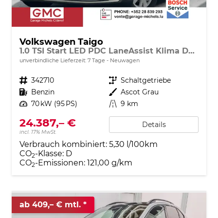
Volkswagen Taigo
1.0 TSI Start LED PDC LaneAssist Klima DAB
unverbindliche Lieferzeit:
7 Tage
Neuwagen
Fahrzeugnr.
342710
Getriebe
Schaltgetriebe
Kraftstoff
Benzin
Außenfarbe
Ascot Grau
Leistung
70 kW (95 PS)
Kilometerstand
9 km
24.387,– €
Details
incl. 17% MwSt.
Verbrauch kombiniert:
5,30 l/100km
CO
-Klasse:
D
2
CO
-Emissionen:
121,00 g/km
2
ab 409,– € mtl.