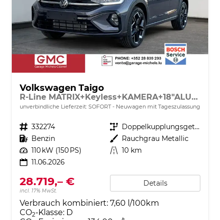
Volkswagen Taigo
R-Line MATRIX+Keyless+KAMERA+18"ALU+ACC+SHZ
unverbindliche Lieferzeit: SOFORT
Neuwagen mit Tageszulassung
Fahrzeugnr.
332274
Getriebe
Doppelkupplungsgetriebe (DSG)
Kraftstoff
Benzin
Außenfarbe
Rauchgrau Metallic
Leistung
110 kW (150 PS)
Kilometerstand
10 km
11.06.2026
28.719,– €
Details
incl. 17% MwSt.
Verbrauch kombiniert:
7,60 l/100km
CO
-Klasse:
D
2