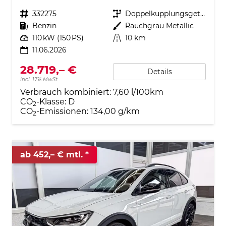
Fahrzeugnr.
332275
Getriebe
Doppelkupplungsgetriebe (DSG)
Kraftstoff
Benzin
Außenfarbe
Rauchgrau Metallic
Leistung
110 kW (150 PS)
Kilometerstand
10 km
11.06.2026
28.719,– €
Details
incl. 17% MwSt.
Verbrauch kombiniert:
7,60 l/100km
CO
-Klasse:
D
2
CO
-Emissionen:
134,00 g/km
2
ab 452,– € mtl.