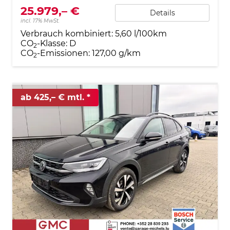
25.979,– €
Details
incl. 17% MwSt.
Verbrauch kombiniert:
5,60 l/100km
CO
-Klasse:
D
2
CO
-Emissionen:
127,00 g/km
2
ab 425,– € mtl.