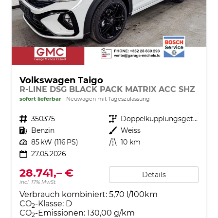
Volkswagen Taigo
R-LINE DSG BLACK PACK MATRIX ACC SHZ
sofort lieferbar
Neuwagen mit Tageszulassung
Fahrzeugnr.
350375
Getriebe
Doppelkupplungsgetriebe (DSG)
Kraftstoff
Benzin
Außenfarbe
Weiss
Leistung
85 kW (116 PS)
Kilometerstand
10 km
27.05.2026
28.741,– €
Details
incl. 17% MwSt.
Verbrauch kombiniert:
5,70 l/100km
CO
-Klasse:
D
2
CO
-Emissionen:
130,00 g/km
2