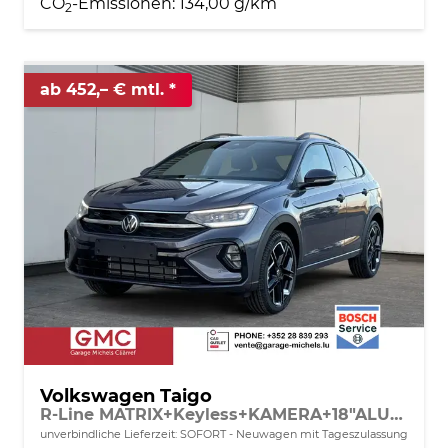
CO
-Emissionen:
134,00 g/km
2
ab 452,– € mtl.
Volkswagen Taigo
R-Line MATRIX+Keyless+KAMERA+18"ALU+ACC+SHZ
unverbindliche Lieferzeit: SOFORT
Neuwagen mit Tageszulassung