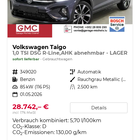
Volkswagen Taigo
1,0 TSI DSG R-Line,AHK abnehmbar - LAGER
sofort lieferbar
Gebrauchtwagen
Fahrzeugnr.
349020
Getriebe
Automatik
Kraftstoff
Benzin
Außenfarbe
Rauchgrau Metallic (5W)
Leistung
85 kW (116 PS)
Kilometerstand
2.500 km
01.05.2026
28.742,– €
Details
incl. 17% MwSt.
Verbrauch kombiniert:
5,70 l/100km
CO
-Klasse:
D
2
CO
-Emissionen:
130,00 g/km
2