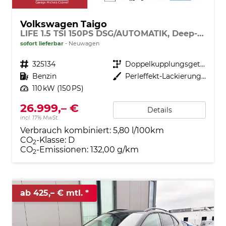
Volkswagen Taigo
LIFE 1.5 TSI 150PS DSG/AUTOMATIK, Deep-Black-Metallic, 17" Alu Aberdeen, MATRIX-LED, Sitzheizung, Climatronic, Parksensoren vorn/hinten, Rückfahrkamera, Radio Ready2Discover + Wireless App-Connect, Keyless Access, Licht-/Sicht, Privacy-Glas, M-Lederlenkrad
sofort lieferbar
Neuwagen
Fahrzeugnr.
325134
Getriebe
Doppelkupplungsgetriebe (DSG)
Kraftstoff
Benzin
Außenfarbe
Perleffekt-Lackierung Deep-Black
Leistung
110 kW (150 PS)
26.999,– €
Details
incl. 17% MwSt.
Verbrauch kombiniert:
5,80 l/100km
CO
-Klasse:
D
2
CO
-Emissionen:
132,00 g/km
2
ab 425,– € mtl.