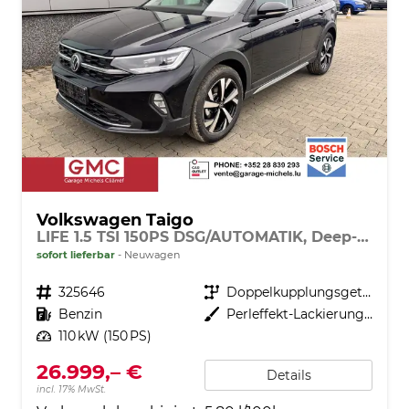
Volkswagen Taigo
LIFE 1.5 TSI 150PS DSG/AUTOMATIK, Deep-Black-Metallic, 17" Alu Aberdeen, MATRIX-LED, Sitzheizung, Climatronic, Parksensoren vorn/hinten, Rückfahrkamera, Radio Ready2Discover + Wireless App-Connect, Keyless Access, Licht-/Sicht, Privacy-Glas, M-Lederlenkrad
sofort lieferbar
Neuwagen
Fahrzeugnr.
325646
Getriebe
Doppelkupplungsgetriebe (DSG)
Kraftstoff
Benzin
Außenfarbe
Perleffekt-Lackierung Deep-Black
Leistung
110 kW (150 PS)
26.999,– €
Details
incl. 17% MwSt.