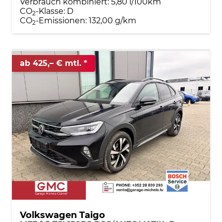
Verbrauch kombiniert:
5,80 l/100km
CO
-Klasse:
D
2
CO
-Emissionen:
132,00 g/km
2
ab 425,– € mtl.
Volkswagen Taigo