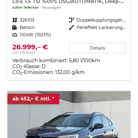
LIFE 1.5 TSI 150PS DSG/AUTOMATIK, Deep-Black-Metallic, 17" Alu Aberdeen, MATRIX-LED, Sitzheizung, Climatronic, Parksensoren vorn/hinten, Rückfahrkamera, Radio Ready2Discover + Wireless App-Connect, Keyless Access, Licht-/Sicht, Privacy-Glas, M-Lederlenkrad
sofort lieferbar
Neuwagen
Fahrzeugnr.
326103
Getriebe
Doppelkupplungsgetriebe (DSG)
Kraftstoff
Benzin
Außenfarbe
Perleffekt-Lackierung Deep-Black
Leistung
110 kW (150 PS)
26.999,– €
Details
incl. 17% MwSt.
Verbrauch kombiniert:
5,80 l/100km
CO
-Klasse:
D
2
CO
-Emissionen:
132,00 g/km
2
ab 452,– € mtl.