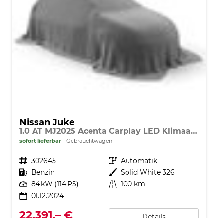
Nissan Juke
1.0 AT MJ2025 Acenta Carplay LED Klimaaut shzg R.Cam
sofort lieferbar
Gebrauchtwagen
Fahrzeugnr.
302645
Getriebe
Automatik
Kraftstoff
Benzin
Außenfarbe
Solid White 326
Leistung
84 kW (114 PS)
Kilometerstand
100 km
01.12.2024
22.391,– €
Details