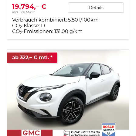
19.794,– €
Details
incl. 17% MwSt.
Verbrauch kombiniert:
5,80 l/100km
CO
-Klasse:
D
2
CO
-Emissionen:
131,00 g/km
2
ab 322,– € mtl.