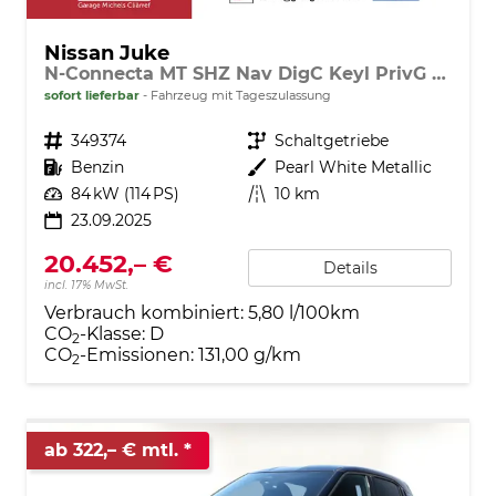
Nissan Juke
N-Connecta MT SHZ Nav DigC Keyl PrivG LHZ
sofort lieferbar
Fahrzeug mit Tageszulassung
Fahrzeugnr.
349374
Getriebe
Schaltgetriebe
Kraftstoff
Benzin
Außenfarbe
Pearl White Metallic
Leistung
84 kW (114 PS)
Kilometerstand
10 km
23.09.2025
20.452,– €
Details
incl. 17% MwSt.
Verbrauch kombiniert:
5,80 l/100km
CO
-Klasse:
D
2
CO
-Emissionen:
131,00 g/km
2
ab 322,– € mtl.