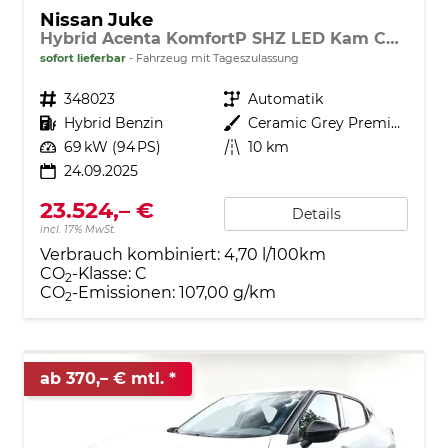
Nissan Juke
Hybrid Acenta KomfortP SHZ LED Kam CarP BT
sofort lieferbar
Fahrzeug mit Tageszulassung
Fahrzeugnr.
348023
Getriebe
Automatik
Kraftstoff
Hybrid Benzin
Außenfarbe
Ceramic Grey Premium
Leistung
69 kW (94 PS)
Kilometerstand
10 km
24.09.2025
23.524,– €
Details
incl. 17% MwSt.
Verbrauch kombiniert:
4,70 l/100km
CO
-Klasse:
C
2
CO
-Emissionen:
107,00 g/km
2
ab 370,– € mtl.