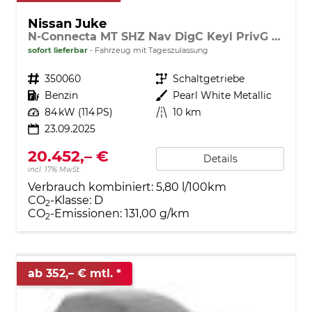
Nissan Juke
N-Connecta MT SHZ Nav DigC Keyl PrivG LHZ
sofort lieferbar
Fahrzeug mit Tageszulassung
Fahrzeugnr.
350060
Getriebe
Schaltgetriebe
Kraftstoff
Benzin
Außenfarbe
Pearl White Metallic
Leistung
84 kW (114 PS)
Kilometerstand
10 km
23.09.2025
20.452,– €
Details
incl. 17% MwSt.
Verbrauch kombiniert:
5,80 l/100km
CO
-Klasse:
D
2
CO
-Emissionen:
131,00 g/km
2
ab 352,– € mtl.