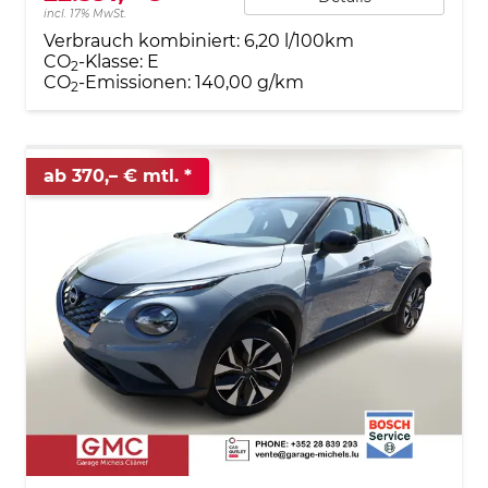
incl. 17% MwSt.
Verbrauch kombiniert:
6,20 l/100km
CO
-Klasse:
E
2
CO
-Emissionen:
140,00 g/km
2
ab 370,– € mtl.