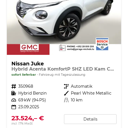
Nissan Juke
Hybrid Acenta KomfortP SHZ LED Kam CarP BT
sofort lieferbar
Fahrzeug mit Tageszulassung
Fahrzeugnr.
350968
Getriebe
Automatik
Kraftstoff
Hybrid Benzin
Außenfarbe
Pearl White Metallic
Leistung
69 kW (94 PS)
Kilometerstand
10 km
23.09.2025
23.524,– €
Details
incl. 17% MwSt.