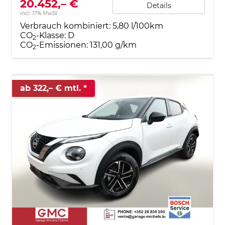
20.452,– €
Details
incl. 17% MwSt.
Verbrauch kombiniert:
5,80 l/100km
CO
-Klasse:
D
2
CO
-Emissionen:
131,00 g/km
2
ab 322,– € mtl.