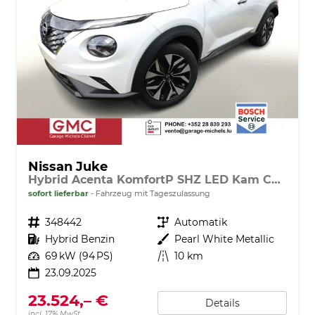
Nissan Juke
Hybrid Acenta KomfortP SHZ LED Kam CarP BT
sofort lieferbar
Fahrzeug mit Tageszulassung
Fahrzeugnr.
348442
Getriebe
Automatik
Kraftstoff
Hybrid Benzin
Außenfarbe
Pearl White Metallic
Leistung
69 kW (94 PS)
Kilometerstand
10 km
23.09.2025
23.524,– €
Details
incl. 17% MwSt.