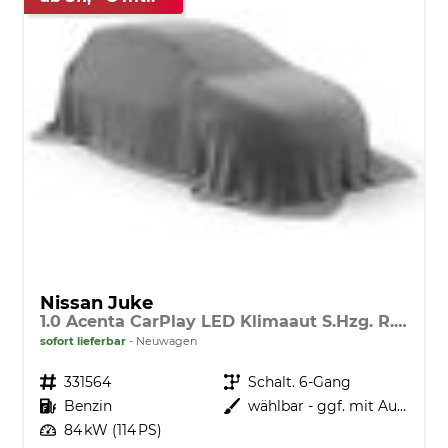
Nissan Juke
1.0 Acenta CarPlay LED Klimaaut S.Hzg. R.Cam MJ25
sofort lieferbar
Neuwagen
Fahrzeugnr.
331564
Getriebe
Schalt. 6-Gang
Kraftstoff
Benzin
Außenfarbe
wählbar - ggf. mit Aufpreis
Leistung
84 kW (114 PS)