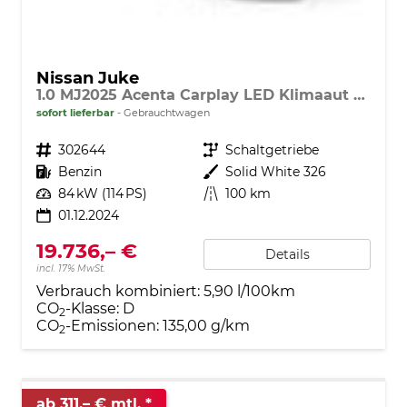
Nissan Juke
1.0 MJ2025 Acenta Carplay LED Klimaaut shzg R.Cam
sofort lieferbar
Gebrauchtwagen
Fahrzeugnr.
302644
Getriebe
Schaltgetriebe
Kraftstoff
Benzin
Außenfarbe
Solid White 326
Leistung
84 kW (114 PS)
Kilometerstand
100 km
01.12.2024
19.736,– €
Details
incl. 17% MwSt.
Verbrauch kombiniert:
5,90 l/100km
CO
-Klasse:
D
2
CO
-Emissionen:
135,00 g/km
2
ab 311,– € mtl.