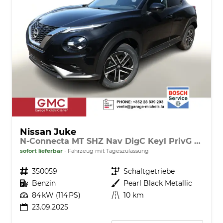
Nissan Juke
N-Connecta MT SHZ Nav DigC Keyl PrivG LHZ
sofort lieferbar
Fahrzeug mit Tageszulassung
Fahrzeugnr.
350059
Getriebe
Schaltgetriebe
Kraftstoff
Benzin
Außenfarbe
Pearl Black Metallic
Leistung
84 kW (114 PS)
Kilometerstand
10 km
23.09.2025