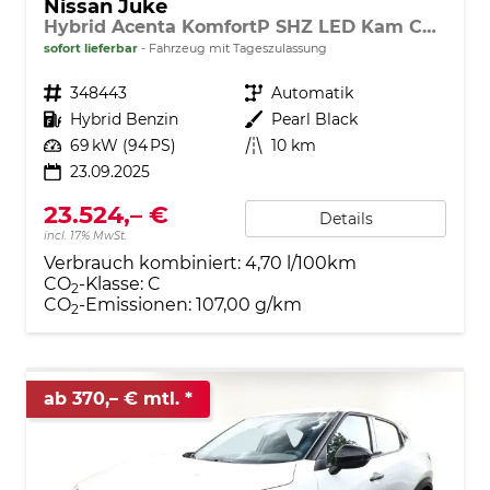
Nissan Juke
Hybrid Acenta KomfortP SHZ LED Kam CarP BT
sofort lieferbar
Fahrzeug mit Tageszulassung
Fahrzeugnr.
348443
Getriebe
Automatik
Kraftstoff
Hybrid Benzin
Außenfarbe
Pearl Black
Leistung
69 kW (94 PS)
Kilometerstand
10 km
23.09.2025
23.524,– €
Details
incl. 17% MwSt.
Verbrauch kombiniert:
4,70 l/100km
CO
-Klasse:
C
2
CO
-Emissionen:
107,00 g/km
2
ab 370,– € mtl.