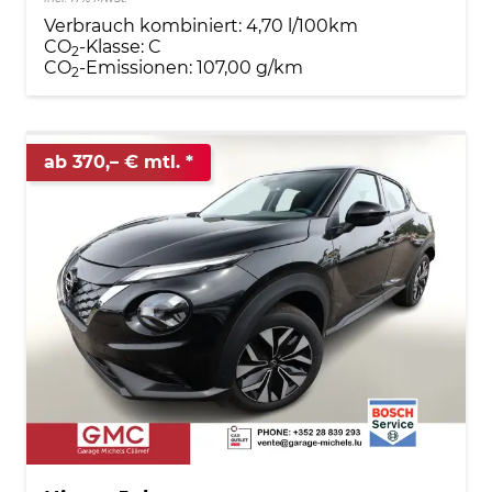
Verbrauch kombiniert:
4,70 l/100km
CO
-Klasse:
C
2
CO
-Emissionen:
107,00 g/km
2
ab 370,– € mtl.