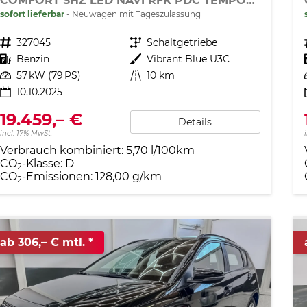
COMFORT SHZ LED NAVI RFK PDC TEMPOMAT
sofort lieferbar
Neuwagen mit Tageszulassung
Fahrzeugnr.
327045
Getriebe
Schaltgetriebe
Kraftstoff
Benzin
Außenfarbe
Vibrant Blue U3C
Leistung
57 kW (79 PS)
Kilometerstand
10 km
10.10.2025
19.459,– €
Details
incl. 17% MwSt.
Verbrauch kombiniert:
5,70 l/100km
CO
-Klasse:
D
2
CO
-Emissionen:
128,00 g/km
2
ab 306,– € mtl.