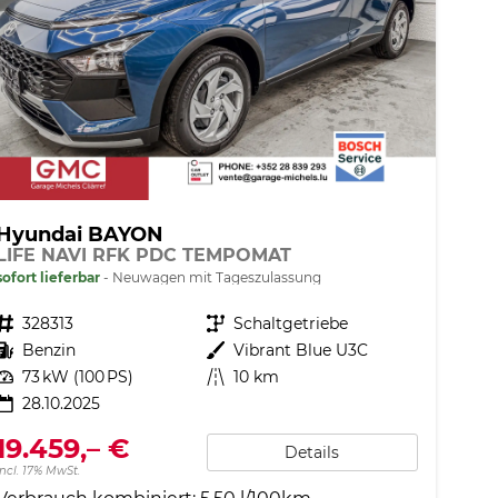
Hyundai BAYON
LIFE NAVI RFK PDC TEMPOMAT
sofort lieferbar
Neuwagen mit Tageszulassung
Fahrzeugnr.
328313
Getriebe
Schaltgetriebe
Kraftstoff
Benzin
Außenfarbe
Vibrant Blue U3C
Leistung
73 kW (100 PS)
Kilometerstand
10 km
28.10.2025
19.459,– €
Details
incl. 17% MwSt.