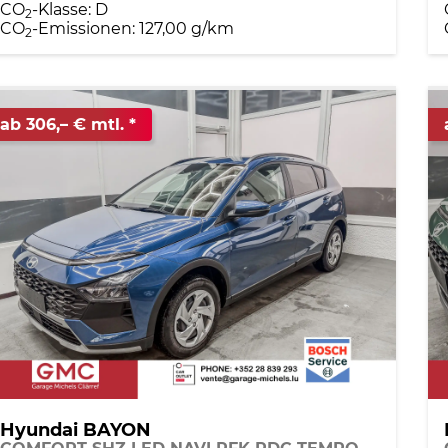
CO
-Klasse:
D
2
CO
-Emissionen:
127,00 g/km
2
ab 306,– € mtl.
Hyundai BAYON