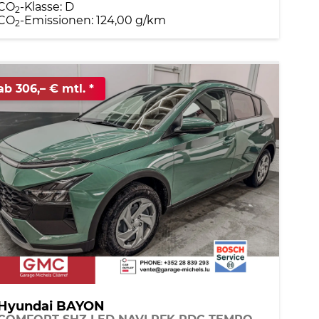
CO
-Klasse:
D
2
CO
-Emissionen:
124,00 g/km
2
ab 306,– € mtl.
Hyundai BAYON