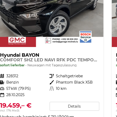
Hyundai BAYON
COMFORT SHZ LED NAVI RFK PDC TEMPOMAT
sofort lieferbar
Neuwagen mit Tageszulassung
Fahrzeugnr.
328312
Getriebe
Schaltgetriebe
Kraftstoff
Benzin
Außenfarbe
Phantom Black X5B
Leistung
57 kW (79 PS)
Kilometerstand
10 km
28.10.2025
19.459,– €
Details
incl. 17% MwSt.