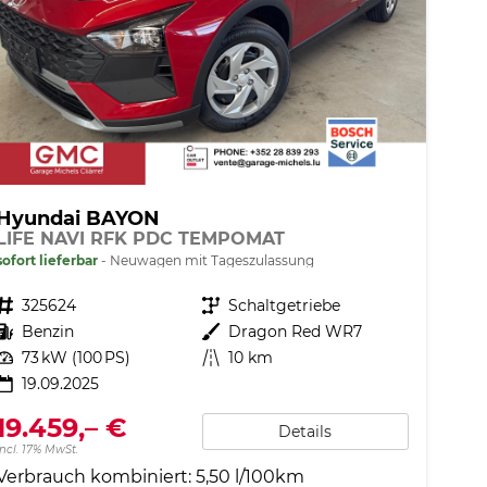
Hyundai BAYON
LIFE NAVI RFK PDC TEMPOMAT
sofort lieferbar
Neuwagen mit Tageszulassung
Fahrzeugnr.
325624
Getriebe
Schaltgetriebe
Kraftstoff
Benzin
Außenfarbe
Dragon Red WR7
Leistung
73 kW (100 PS)
Kilometerstand
10 km
19.09.2025
19.459,– €
Details
incl. 17% MwSt.
Verbrauch kombiniert:
5,50 l/100km