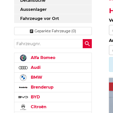
Detailsuche
Aussenlager
Fahrzeuge vor Ort
V
Geparkte Fahrzeuge (
0
)
A
Fahrzeugnr.
Alfa Romeo
Audi
BMW
Brenderup
BYD
Citroën