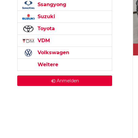
Ssangyong
Suzuki
Toyota
VDM
Volkswagen
Weitere
Anmelden