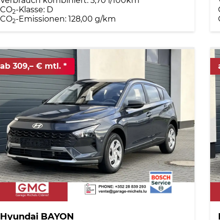
Verbrauch kombiniert:
5,70 l/100km
CO
-Klasse:
D
2
CO
-Emissionen:
128,00 g/km
2
ab 309,– € mtl.
Hyundai BAYON