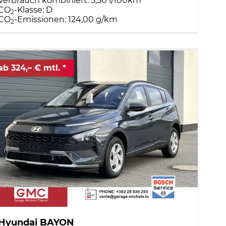
Verbrauch kombiniert:
5,50 l/100km
CO
-Klasse:
D
2
CO
-Emissionen:
124,00 g/km
2
ab 324,– € mtl.
Hyundai BAYON