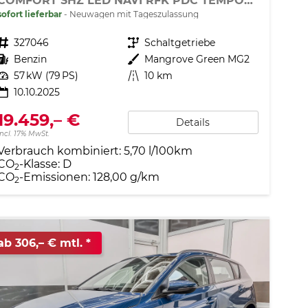
COMFORT SHZ LED NAVI RFK PDC TEMPOMAT
sofort lieferbar
Neuwagen mit Tageszulassung
Fahrzeugnr.
327046
Getriebe
Schaltgetriebe
Kraftstoff
Benzin
Außenfarbe
Mangrove Green MG2
Leistung
57 kW (79 PS)
Kilometerstand
10 km
10.10.2025
19.459,– €
Details
incl. 17% MwSt.
Verbrauch kombiniert:
5,70 l/100km
CO
-Klasse:
D
2
CO
-Emissionen:
128,00 g/km
2
ab 306,– € mtl.