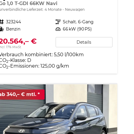
Go 1,0 T-GDI 66KW Navi
unverbindliche Lieferzeit:
4 Monate
Neuwagen
Fahrzeugnr.
323244
Getriebe
Schalt. 6-Gang
Kraftstoff
Benzin
Leistung
66 kW (90 PS)
20.564,– €
Details
incl. 17% MwSt.
Verbrauch kombiniert:
5,50 l/100km
CO
-Klasse:
D
2
CO
-Emissionen:
125,00 g/km
2
ab 340,– € mtl.