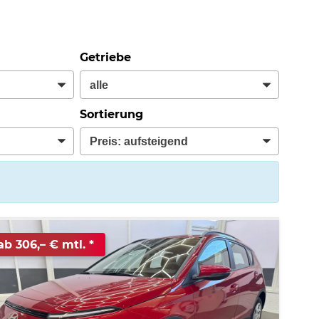
Getriebe
Sortierung
ab 306,– € mtl.