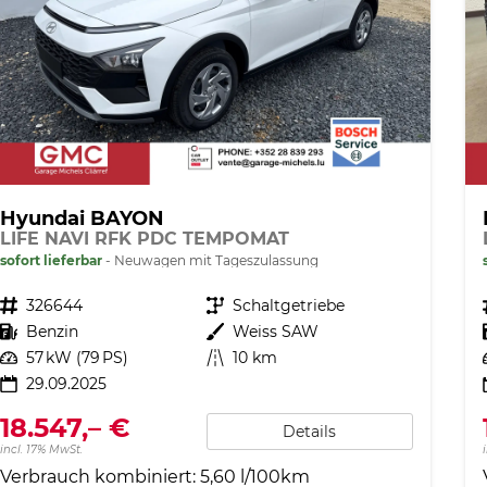
Hyundai BAYON
LIFE NAVI RFK PDC TEMPOMAT
sofort lieferbar
Neuwagen mit Tageszulassung
Fahrzeugnr.
326644
Getriebe
Schaltgetriebe
Kraftstoff
Benzin
Außenfarbe
Weiss SAW
Leistung
57 kW (79 PS)
Kilometerstand
10 km
29.09.2025
18.547,– €
Details
incl. 17% MwSt.
Verbrauch kombiniert:
5,60 l/100km