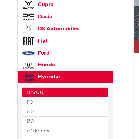
Cupra
Dacia
DS Automobiles
Fiat
Ford
Honda
Hyundai
BAYON
i10
i20
i30
i30 Kombi