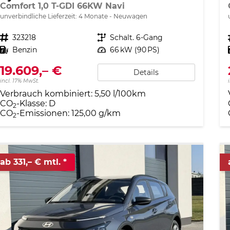
Comfort 1,0 T-GDI 66KW Navi
unverbindliche Lieferzeit:
4 Monate
Neuwagen
Fahrzeugnr.
323218
Getriebe
Schalt. 6-Gang
Kraftstoff
Benzin
Leistung
66 kW (90 PS)
19.609,– €
Details
incl. 17% MwSt.
Verbrauch kombiniert:
5,50 l/100km
CO
-Klasse:
D
2
CO
-Emissionen:
125,00 g/km
2
ab 331,– € mtl.