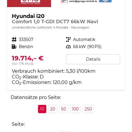
Hyundai i20
Comfort 1,0 T-GDI DCT7 66kW Navi
unverbindliche Lieferzeit:
4 Monate
Neuwagen
Fahrzeugnr.
333507
Getriebe
Automatik
Kraftstoff
Benzin
Leistung
66 kW (90 PS)
19.714,– €
Details
incl. 17% MwSt.
Verbrauch kombiniert:
5,30 l/100km
CO
-Klasse:
D
2
CO
-Emissionen:
120,00 g/km
2
Datensätze pro Seite:
10
20
50
100
250
Seite: