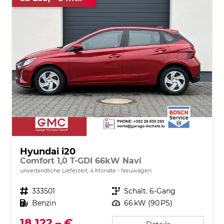
Hyundai i20
Comfort 1,0 T-GDI 66kW Navi
unverbindliche Lieferzeit:
4 Monate
Neuwagen
Fahrzeugnr.
333501
Getriebe
Schalt. 6-Gang
Kraftstoff
Benzin
Leistung
66 kW (90 PS)
18.122,– €