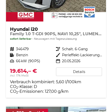
Hyundai i20
Family 1.0 T-GDI 90PS, NAVI 10,25", LUMEN-GREY METALLIC, Winter-Pack: Sitzheizung + Lenkradheizung, 16" ALU, Klimaautomatik, Privacy-Glas, Parksensoren hinten, Rückfahrkamera, Tempomat, Lederlenkrad, Reserverad, Alarm, Armlehne, 4x elektr. Fensterheber
sofort lieferbar
Neuwagen mit Tageszulassung
Fahrzeugnr.
346479
Getriebe
Schalt. 6-Gang
Kraftstoff
Benzin
Außenfarbe
Perleffekt-Lackierung Lumen-Grey
Leistung
66 kW (90 PS)
20.05.2026
19.614,– €
Details
incl. 17% MwSt.
Verbrauch kombiniert:
5,60 l/100km
CO
-Klasse:
D
2
CO
-Emissionen:
127,00 g/km
2