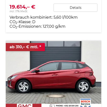
19.614,– €
Details
incl. 17% MwSt.
Verbrauch kombiniert:
5,60 l/100km
CO
-Klasse:
D
2
CO
-Emissionen:
127,00 g/km
2
ab 310,– € mtl.