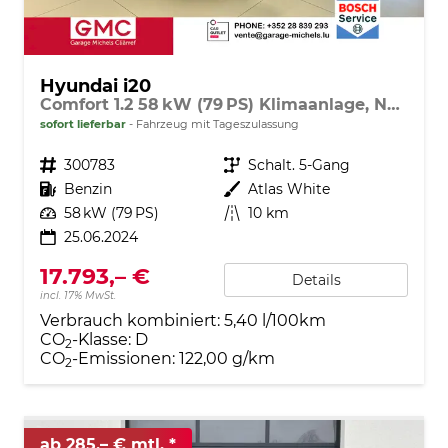
Hyundai i20
Comfort 1.2 58 kW (79 PS) Klimaanlage, Navigationssystem, Radio mit DAB, Apple CarPlay & Android Auto, Rückfahrkamera, Einparkhilfe hinten, Lichtsensor, Spurhalteassistent, Fernlichtassistent, Verkehrszeichenassistent uvm.
sofort lieferbar
Fahrzeug mit Tageszulassung
Fahrzeugnr.
300783
Getriebe
Schalt. 5-Gang
Kraftstoff
Benzin
Außenfarbe
Atlas White
Leistung
58 kW (79 PS)
Kilometerstand
10 km
25.06.2024
17.793,– €
Details
incl. 17% MwSt.
Verbrauch kombiniert:
5,40 l/100km
CO
-Klasse:
D
2
CO
-Emissionen:
122,00 g/km
2
ab 285,– € mtl.