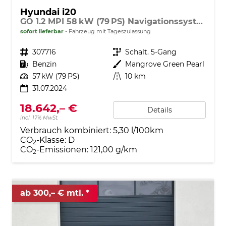
Hyundai i20
GO 1.2 MPI 58 kW (79 PS) Navigationssystem, Bluetooth, DAB, Klimaanlage, Rückfahrkamera, Apple CarPlay, Android Auto, PDC hinten, Sitzheizung, Lenkradheizung, Spurassistent, Tempomat uvm.
sofort lieferbar
Fahrzeug mit Tageszulassung
Fahrzeugnr.
307716
Getriebe
Schalt. 5-Gang
Kraftstoff
Benzin
Außenfarbe
Mangrove Green Pearl
Leistung
57 kW (79 PS)
Kilometerstand
10 km
31.07.2024
18.642,– €
Details
incl. 17% MwSt.
Verbrauch kombiniert:
5,30 l/100km
CO
-Klasse:
D
2
CO
-Emissionen:
121,00 g/km
2
ab 300,– € mtl.