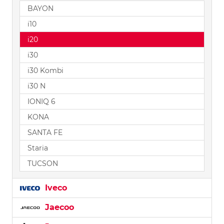
BAYON
i10
i20
i30
i30 Kombi
i30 N
IONIQ 6
KONA
SANTA FE
Staria
TUCSON
Iveco
Jaecoo