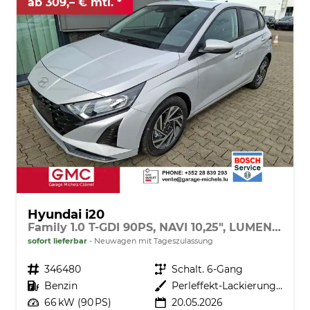
ab 309,– € mtl.
Hyundai i20
Family 1.0 T-GDI 90PS, NAVI 10,25", LUMEN-GREY METALLIC, Winter-Pack: Sitzheizung + Lenkradheizung, 16" ALU, Klimaautomatik, Privacy-Glas, Parksensoren hinten, Rückfahrkamera, Tempomat, Lederlenkrad, Reserverad, Alarm, Armlehne, 4x elektr. Fensterheber
sofort lieferbar
Neuwagen mit Tageszulassung
Fahrzeugnr.
346480
Getriebe
Schalt. 6-Gang
Kraftstoff
Benzin
Außenfarbe
Perleffekt-Lackierung Lumen-Grey
Leistung
66 kW (90 PS)
20.05.2026