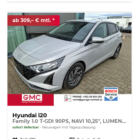
ab 309,– € mtl.
Hyundai i20
Family 1.0 T-GDI 90PS, NAVI 10,25", LUMEN-GREY METALLIC, Winter-Pack: Sitzheizung + Lenkradheizung, 16" ALU, Klimaautomatik, Privacy-Glas, Parksensoren hinten, Rückfahrkamera, Tempomat, Lederlenkrad, Reserverad, Alarm, Armlehne, 4x elektr. Fensterheber
sofort lieferbar
Neuwagen mit Tageszulassung