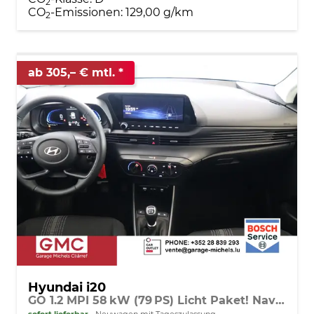
2
CO
-Emissionen:
129,00 g/km
2
ab 305,– € mtl.
Hyundai i20
GO 1.2 MPI 58 kW (79 PS) Licht Paket! Navigationssystem, Bluetooth, DAB, Klimaanlage, Rückfahrkamera, Apple CarPlay, Android Auto, PDC hinten, Sitzheizung, Lenkradheizung, Spurassistent, Tempomat uvm.
sofort lieferbar
Neuwagen mit Tageszulassung