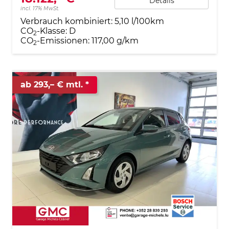
Details
incl. 17% MwSt.
Verbrauch kombiniert:
5,10 l/100km
CO
-Klasse:
D
2
CO
-Emissionen:
117,00 g/km
2
ab 293,– € mtl.