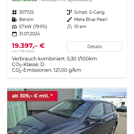
Fahrzeugnr.
307725
Getriebe
Schalt. 5-Gang
Kraftstoff
Benzin
Außenfarbe
Meta Blue Pearl
Leistung
57 kW (79 PS)
Kilometerstand
10 km
31.07.2024
19.397,– €
Details
incl. 17% MwSt.
Verbrauch kombiniert:
5,30 l/100km
CO
-Klasse:
D
2
CO
-Emissionen:
121,00 g/km
2
ab 309,– € mtl.