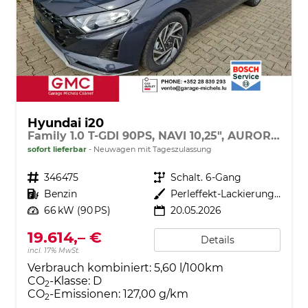
Hyundai i20
Family 1.0 T-GDI 90PS, NAVI 10,25", AURORA-GRAU METALLIC, Winter-Pack: Sitzheizung + Lenkradheizung, 16" ALU, Klimaautomatik, Privacy-Glas, Parksensoren hinten, Rückfahrkamera, Tempomat, Lederlenkrad, Reserverad, Alarm, Armlehne, 4x elektr. Fensterheber
sofort lieferbar
Neuwagen mit Tageszulassung
Fahrzeugnr.
346475
Getriebe
Schalt. 6-Gang
Kraftstoff
Benzin
Außenfarbe
Perleffekt-Lackierung Aurora-Grey
Leistung
66 kW (90 PS)
20.05.2026
19.614,– €
Details
incl. 17% MwSt.
Verbrauch kombiniert:
5,60 l/100km
CO
-Klasse:
D
2
CO
-Emissionen:
127,00 g/km
2