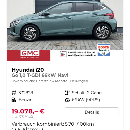
Hyundai i20
Go 1,0 T-GDI 66kW Navi
unverbindliche Lieferzeit:
4 Monate
Neuwagen
Fahrzeugnr.
332828
Getriebe
Schalt. 6-Gang
Kraftstoff
Benzin
Leistung
66 kW (90 PS)
19.078,– €
Details
incl. 17% MwSt.
Verbrauch kombiniert:
5,70 l/100km
CO
-Klasse:
D