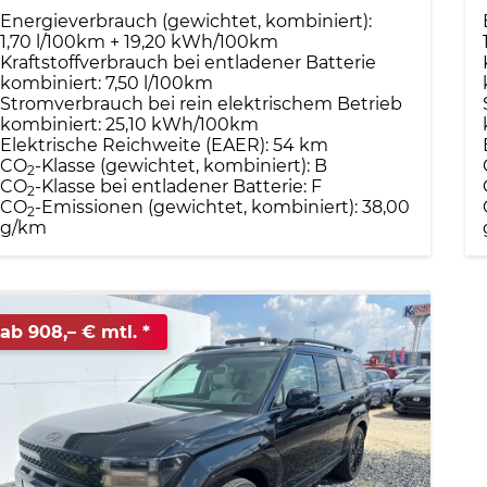
Energieverbrauch (gewichtet, kombiniert):
1,70 l/100km + 19,20 kWh/100km
Kraftstoffverbrauch bei entladener Batterie
kombiniert:
7,50 l/100km
Stromverbrauch bei rein elektrischem Betrieb
kombiniert:
25,10 kWh/100km
Elektrische Reichweite (EAER):
54 km
CO
-Klasse (gewichtet, kombiniert):
B
2
CO
-Klasse bei entladener Batterie:
F
2
CO
-Emissionen (gewichtet, kombiniert):
38,00
2
g/km
ab 908,– € mtl.