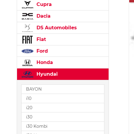
Cupra
Dacia
DS Automobiles
Fiat
Ford
Honda
Hyundai
BAYON
i10
i20
i30
i30 Kombi