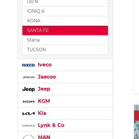
i30 N
IONIQ 6
KONA
SANTA FE
Staria
TUCSON
Iveco
Jaecoo
Jeep
KGM
Kia
Lynk & Co
MAN