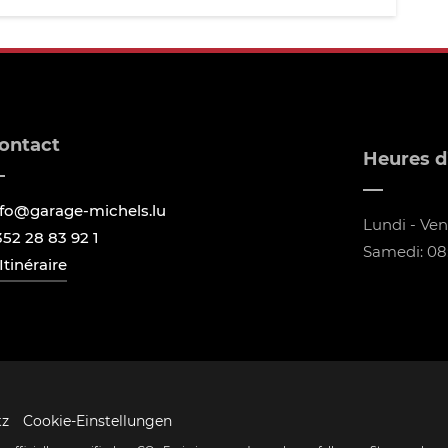
ontact
Heures d
nfo@garage-michels.lu
Lundi - Vend
352 28 83 92 1
Samedi: 08:
Itinéraire
tz
Cookie-Einstellungen