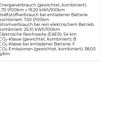
Energieverbrauch (gewichtet, kombiniert):
1,70 l/100km + 19,20 kWh/100km
Kraftstoffverbrauch bei entladener Batterie
kombiniert:
7,50 l/100km
Stromverbrauch bei rein elektrischem Betrieb
kombiniert:
25,10 kWh/100km
Elektrische Reichweite (EAER):
54 km
CO
-Klasse (gewichtet, kombiniert):
B
2
CO
-Klasse bei entladener Batterie:
F
2
CO
-Emissionen (gewichtet, kombiniert):
38,00
2
g/km