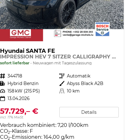
Hyundai SANTA FE
IMPRESSION HEV 7 SITZER CALLIGRAPHY PANO DIG.KEY
sofort lieferbar
Neuwagen mit Tageszulassung
Fahrzeugnr.
344718
Getriebe
Automatik
Kraftstoff
Hybrid Benzin
Außenfarbe
Abyss Black A2B
Leistung
158 kW (215 PS)
Kilometerstand
10 km
13.04.2026
57.729,– €
Details
incl. 17% MwSt.
Verbrauch kombiniert:
7,20 l/100km
CO
-Klasse:
F
2
CO
-Emissionen:
164,00 g/km
2