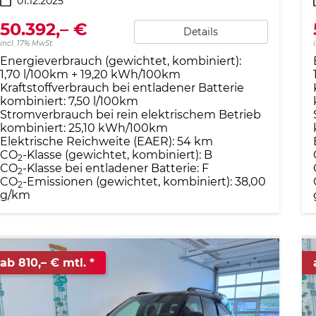
01.12.2025
50.392,– €
Details
incl. 17% MwSt.
Energieverbrauch (gewichtet, kombiniert):
1,70 l/100km + 19,20 kWh/100km
Kraftstoffverbrauch bei entladener Batterie
kombiniert:
7,50 l/100km
Stromverbrauch bei rein elektrischem Betrieb
kombiniert:
25,10 kWh/100km
Elektrische Reichweite (EAER):
54 km
CO
-Klasse (gewichtet, kombiniert):
B
2
CO
-Klasse bei entladener Batterie:
F
2
CO
-Emissionen (gewichtet, kombiniert):
38,00
2
g/km
ab 810,– € mtl.