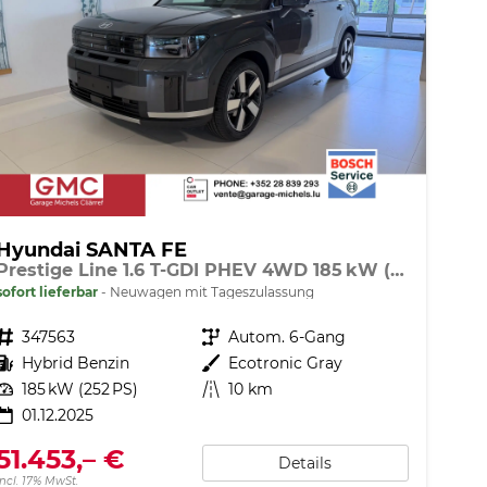
Hyundai SANTA FE
Prestige Line 1.6 T-GDI PHEV 4WD 185 kW (252 PS) Premium Sound Paket, Dachreling, Navigationssystem, 360 Grad Übersichtskamera, Sitzheizung, Lenkradheizung, SmartKey, Sitzbelüftung, Head-up Display, LED-Scheinwerfer, 20 Zoll Leichtmetallfelgen, uvm.
sofort lieferbar
Neuwagen mit Tageszulassung
Fahrzeugnr.
347563
Getriebe
Autom. 6-Gang
Kraftstoff
Hybrid Benzin
Außenfarbe
Ecotronic Gray
Leistung
185 kW (252 PS)
Kilometerstand
10 km
01.12.2025
51.453,– €
Details
incl. 17% MwSt.