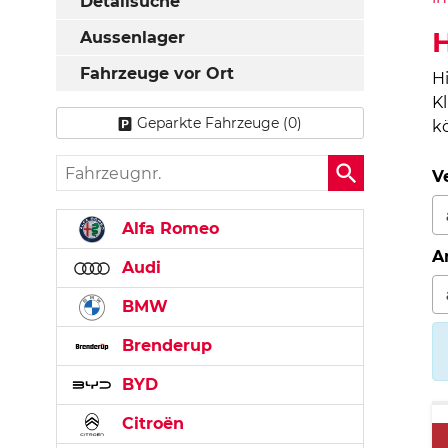
Detailsuche
Aussenlager
Fahrzeuge vor Ort
H
K
Geparkte Fahrzeuge (
0
)
k
Fahrzeugnr.
V
Alfa Romeo
A
Audi
BMW
Brenderup
BYD
Citroën