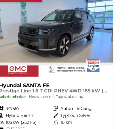
Hyundai SANTA FE
Prestige Line 1.6 T-GDI PHEV 4WD 185 kW (252 PS) Premium Sound Paket, Navigationssystem, 360 Grad Übersichtskamera, Sitzheizung, Lenkradheizung, SmartKey, Sitzbelüftung, Head-up Display, LED-Scheinwerfer, 20 Zoll Leichtmetallfelgen, uvm.
sofort lieferbar
Neuwagen mit Tageszulassung
Fahrzeugnr.
347557
Getriebe
Autom. 6-Gang
Kraftstoff
Hybrid Benzin
Außenfarbe
Typhoon Silver
Leistung
185 kW (252 PS)
Kilometerstand
10 km