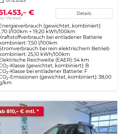
01.12.2025
51.453,– €
Details
incl. 17% MwSt.
Energieverbrauch (gewichtet, kombiniert):
1,70 l/100km + 19,20 kWh/100km
Kraftstoffverbrauch bei entladener Batterie
kombiniert:
7,50 l/100km
Stromverbrauch bei rein elektrischem Betrieb
kombiniert:
25,10 kWh/100km
Elektrische Reichweite (EAER):
54 km
CO
-Klasse (gewichtet, kombiniert):
B
2
CO
-Klasse bei entladener Batterie:
F
2
CO
-Emissionen (gewichtet, kombiniert):
38,00
2
g/km
ab 810,– € mtl.