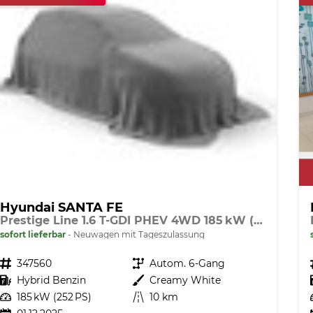
Hyundai SANTA FE
Prestige Line 1.6 T-GDI PHEV 4WD 185 kW (252 PS) Navigationssystem, 360 Grad Übersichtskamera, Sitzheizung, Lenkradheizung, SmartKey, Sitzbelüftung, Head-up Display, LED-Scheinwerfer, 20 Zoll Leichtmetallfelgen, uvm.
sofort lieferbar
Neuwagen mit Tageszulassung
Fahrzeugnr.
347560
Getriebe
Autom. 6-Gang
Kraftstoff
Hybrid Benzin
Außenfarbe
Creamy White
Leistung
185 kW (252 PS)
Kilometerstand
10 km