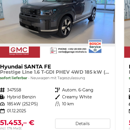
Hyundai SANTA FE
Prestige Line 1.6 T-GDI PHEV 4WD 185 kW (252 PS) Premium Sound Paket, Navigationssystem, 360 Grad Übersichtskamera, Sitzheizung, Lenkradheizung, SmartKey, Sitzbelüftung, Head-up Display, LED-Scheinwerfer, 20 Zoll Leichtmetallfelgen, uvm.
sofort lieferbar
Neuwagen mit Tageszulassung
Fahrzeugnr.
347558
Getriebe
Autom. 6-Gang
Kraftstoff
Hybrid Benzin
Außenfarbe
Creamy White
Leistung
185 kW (252 PS)
Kilometerstand
10 km
01.12.2025
51.453,– €
Details
incl. 17% MwSt.