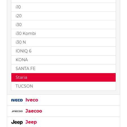
i10
i20
i30
i30 Kombi
i30 N
IONIQ 6
KONA
SANTA FE
Staria
TUCSON
Iveco
Jaecoo
Jeep