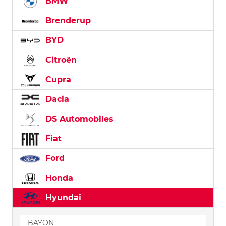
BMW
Brenderup
BYD
Citroën
Cupra
Dacia
DS Automobiles
Fiat
Ford
Honda
Hyundai
BAYON