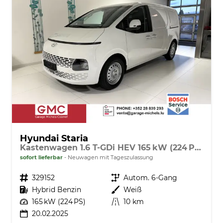
Hyundai Staria
Kastenwagen 1.6 T-GDi HEV 165 kW (224 PS) Sitz-Paket, Lenkradheizung, Sitzheizung, Klimaautomatik, DAB, Navigationssystem, Android Auto, Apple CarPlay, Einparkhilfe vorne und hinten, Rückfahrkamera, 17 Zoll Stahlfelgen, Reserverad, uvm.
sofort lieferbar
Neuwagen mit Tageszulassung
Fahrzeugnr.
329152
Getriebe
Autom. 6-Gang
Kraftstoff
Hybrid Benzin
Außenfarbe
Weiß
Leistung
165 kW (224 PS)
Kilometerstand
10 km
20.02.2025