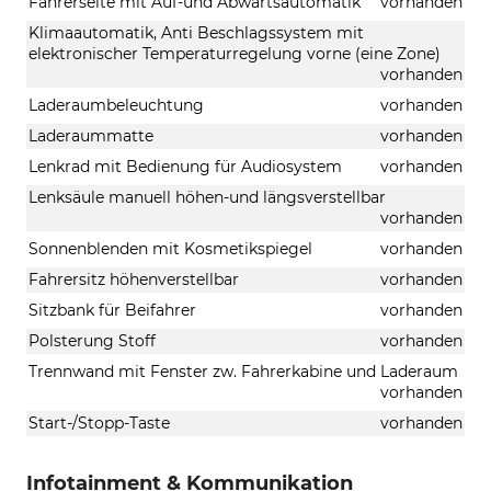
Fahrerseite mit Auf-und Abwärtsautomatik
vorhanden
Klimaautomatik, Anti Beschlagssystem mit
elektronischer Temperaturregelung vorne (eine Zone)
vorhanden
Laderaumbeleuchtung
vorhanden
Laderaummatte
vorhanden
Lenkrad mit Bedienung für Audiosystem
vorhanden
Lenksäule manuell höhen-und längsverstellbar
vorhanden
Sonnenblenden mit Kosmetikspiegel
vorhanden
Fahrersitz höhenverstellbar
vorhanden
Sitzbank für Beifahrer
vorhanden
Polsterung Stoff
vorhanden
Trennwand mit Fenster zw. Fahrerkabine und Laderaum
vorhanden
Start-/Stopp-Taste
vorhanden
Infotainment & Kommunikation