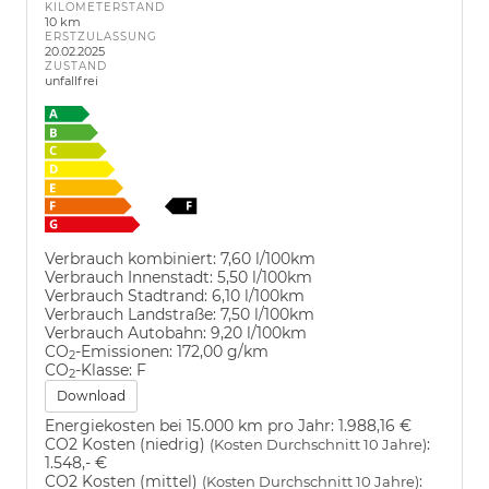
KILOMETERSTAND
10 km
ERSTZULASSUNG
20.02.2025
ZUSTAND
unfallfrei
Verbrauch kombiniert:
7,60 l/100km
Verbrauch Innenstadt:
5,50 l/100km
Verbrauch Stadtrand:
6,10 l/100km
Verbrauch Landstraße:
7,50 l/100km
Verbrauch Autobahn:
9,20 l/100km
CO
-Emissionen:
172,00 g/km
2
CO
-Klasse:
F
2
Download
Energiekosten bei 15.000 km pro Jahr:
1.988,16 €
CO2 Kosten (niedrig)
:
(Kosten Durchschnitt 10 Jahre)
1.548,- €
CO2 Kosten (mittel)
:
(Kosten Durchschnitt 10 Jahre)