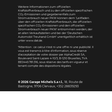
Weitere Informationen zum offiziellen
Kraftstoffverbrauch und zu den offiziellen spezifischen
CO
-Emissionen und gegebenenfalls zum
2
Stromverbrauch neuer PKW können dem 'Leitfaden
über den offiziellen Kraftstoffverbrauch, die offiziellen
spezifischen CO
-Emissionen und den offiziellen
2
Stromverbrauch neuer PKW' entnommen werden, der
an allen Verkaufsstellen und bei der 'Deutschen
Automobil Treuhand GmbH' unentgeltlich erhältlich ist
unter www.dat.de.
*Attention : ce calcul n'est ni une offre ni une publicité. Il
vous est transmis à titre d'information, sous réserve
d'acceptation de votre dossier par AlphaCredit SA,
Boulevard Saint-Lazare 4-10/3, B-1210 Bruxelles, TVA
BE0445.781.316, sous réserve des tarifs en vigueur et
tenant compte des dispositions légales.
© 2026
Garage Michels S.a r.l.
,
18, Route de
Bastogne
,
9706
Clervaux,
+352 28839293