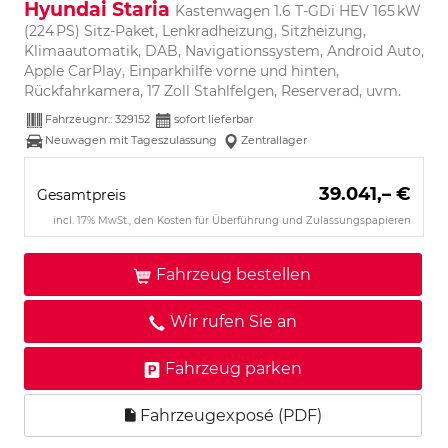
Hyundai Staria
Kastenwagen 1.6 T-GDi HEV 165 kW
(224 PS) Sitz-Paket, Lenkradheizung, Sitzheizung,
Klimaautomatik, DAB, Navigationssystem, Android Auto,
Apple CarPlay, Einparkhilfe vorne und hinten,
Rückfahrkamera, 17 Zoll Stahlfelgen, Reserverad, uvm.
Fahrzeugnr.:
329152
sofort lieferbar
Neuwagen mit Tageszulassung
Zentrallager
39.041,– €
Gesamtpreis
incl. 17% MwSt., den Kosten für Überführung und Zulassungspapieren
Fahrzeug bestellen
Wir rufen Sie an
Fahrzeug parken
Fahrzeugexposé (PDF)