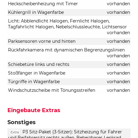
Heckscheibenheizung mit Timer
vorhanden
Kühlergrill in Wagenfarbe
vorhanden
Licht: Abblendlicht Halogen, Fernlicht Halogen,
Tagfahrlicht Halogen, Nebelschlussleuchte, Lichtsensor
vorhanden
Parksensoren vorne und hinten
vorhanden
Rückfahrkamera mit dynamischen Begrenzungslinien
vorhanden
Schiebetüre links und rechts
vorhanden
Stoßfänger in Wagenfarbe
vorhanden
Türgriffe in Wagenfarbe
vorhanden
Windschutzscheibe mit Tönungsstreifen
vorhanden
Eingebaute Extras
Sonstiges
P3 Sitz-Paket (3-Sitzer): Sitzheizung für Fahrer
Extra
und Beifahrersitz rechts außen, Beheizbares Lenkrad,