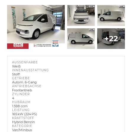
+22
AUSSENFARBE
Weiß
INNENAUSSTATTUNG
Stoff
GETRIEBE
Autom. 6-Gang
ANTRIEBSACHSE
Frontantrieb
ZYLINDER
4
HUBRAUM
1.598 ccm
LEISTUNG
165 kW (224 PS)
KRAFTSTOFF
Hybrid Benzin
KATEGORIE
Van/Minibus