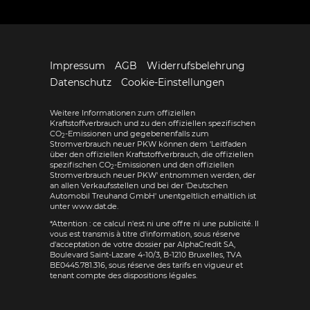
Impressum
AGB
Widerrufsbelehrung
Datenschutz
Cookie-Einstellungen
Weitere Informationen zum offiziellen
Kraftstoffverbrauch und zu den offiziellen spezifischen
CO
-Emissionen und gegebenenfalls zum
2
Stromverbrauch neuer PKW können dem 'Leitfaden
über den offiziellen Kraftstoffverbrauch, die offiziellen
spezifischen CO
-Emissionen und den offiziellen
2
Stromverbrauch neuer PKW' entnommen werden, der
an allen Verkaufsstellen und bei der 'Deutschen
Automobil Treuhand GmbH' unentgeltlich erhältlich ist
unter www.dat.de.
*Attention : ce calcul n'est ni une offre ni une publicité. Il
vous est transmis à titre d'information, sous réserve
d'acceptation de votre dossier par AlphaCredit SA,
Boulevard Saint-Lazare 4-10/3, B-1210 Bruxelles, TVA
BE0445.781.316, sous réserve des tarifs en vigueur et
tenant compte des dispositions légales.