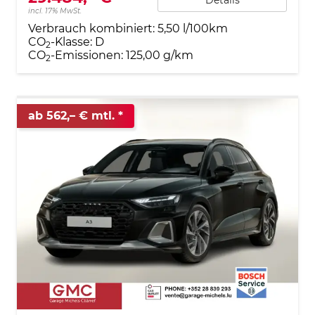
incl. 17% MwSt.
Verbrauch kombiniert:
5,50 l/100km
CO
-Klasse:
D
2
CO
-Emissionen:
125,00 g/km
2
ab 562,– € mtl.