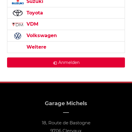
Suzuki
Toyota
VDM
Volkswagen
Weitere
Anmelden
Garage Michels
18, Route de Bastogne
9706 Clervaux