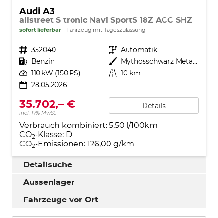
Audi A3
allstreet S tronic Navi SportS 18Z ACC SHZ
sofort lieferbar
Fahrzeug mit Tageszulassung
Fahrzeugnr.
352040
Getriebe
Automatik
Kraftstoff
Benzin
Außenfarbe
Mythosschwarz Metallic
Leistung
110 kW (150 PS)
Kilometerstand
10 km
28.05.2026
35.702,– €
Details
incl. 17% MwSt.
Verbrauch kombiniert:
5,50 l/100km
CO
-Klasse:
D
2
CO
-Emissionen:
126,00 g/km
2
Detailsuche
Aussenlager
Fahrzeuge vor Ort