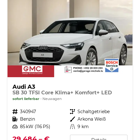
Audi A3
SB 30 TFSI Core Klima+ Komfort+ LED
sofort lieferbar
Neuwagen
Fahrzeugnr.
340947
Getriebe
Schaltgetriebe
Kraftstoff
Benzin
Außenfarbe
Arkona Weiß
Leistung
85 kW (116 PS)
Kilometerstand
9 km
29.484,– €
Details