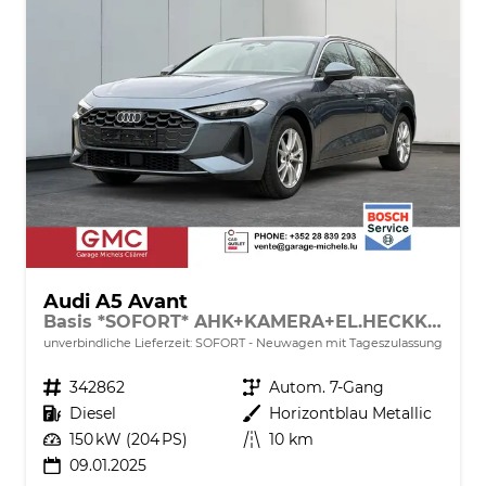
Audi A5 Avant
Basis *SOFORT* AHK+KAMERA+EL.HECKKL.+NAVI+SHZ+17 LM
unverbindliche Lieferzeit: SOFORT
Neuwagen mit Tageszulassung
Fahrzeugnr.
342862
Getriebe
Autom. 7-Gang
Kraftstoff
Diesel
Außenfarbe
Horizontblau Metallic
Leistung
150 kW (204 PS)
Kilometerstand
10 km
09.01.2025