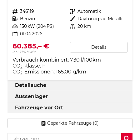
Fahrzeugnr.
346119
Getriebe
Automatik
Kraftstoff
Benzin
Außenfarbe
Daytonagrau Metallic (6Y)
Leistung
150 kW (204 PS)
Kilometerstand
20 km
01.04.2026
60.385,– €
Details
incl. 17% MwSt.
Verbrauch kombiniert:
7,30 l/100km
CO
-Klasse:
F
2
CO
-Emissionen:
165,00 g/km
2
Detailsuche
Aussenlager
Fahrzeuge vor Ort
Geparkte Fahrzeuge (
0
)
Fahrzeugnr.