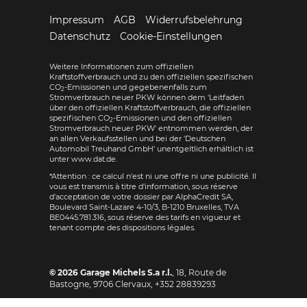
Impressum
AGB
Widerrufsbelehrung
Datenschutz
Cookie-Einstellungen
Weitere Informationen zum offiziellen
Kraftstoffverbrauch und zu den offiziellen spezifischen
CO
-Emissionen und gegebenenfalls zum
2
Stromverbrauch neuer PKW können dem 'Leitfaden
über den offiziellen Kraftstoffverbrauch, die offiziellen
spezifischen CO
-Emissionen und den offiziellen
2
Stromverbrauch neuer PKW' entnommen werden, der
an allen Verkaufsstellen und bei der 'Deutschen
Automobil Treuhand GmbH' unentgeltlich erhältlich ist
unter www.dat.de.
*Attention : ce calcul n'est ni une offre ni une publicité. Il
vous est transmis à titre d'information, sous réserve
d'acceptation de votre dossier par AlphaCredit SA,
Boulevard Saint-Lazare 4-10/3, B-1210 Bruxelles, TVA
BE0445.781.316, sous réserve des tarifs en vigueur et
tenant compte des dispositions légales.
© 2026
Garage Michels S.a r.l.
,
18, Route de
Bastogne
,
9706
Clervaux,
+352 28839293