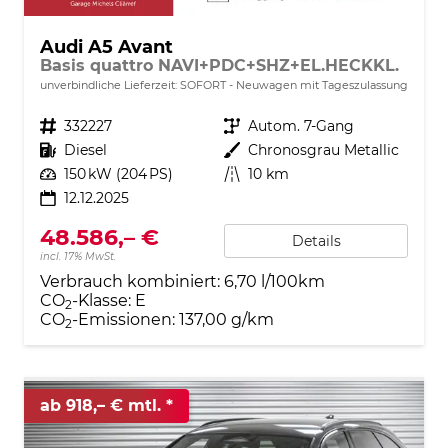
Audi A5 Avant
Basis quattro NAVI+PDC+SHZ+EL.HECKKL.
unverbindliche Lieferzeit: SOFORT
Neuwagen mit Tageszulassung
Fahrzeugnr.
332227
Getriebe
Autom. 7-Gang
Kraftstoff
Diesel
Außenfarbe
Chronosgrau Metallic
Leistung
150 kW (204 PS)
Kilometerstand
10 km
12.12.2025
48.586,– €
Details
incl. 17% MwSt.
Verbrauch kombiniert:
6,70 l/100km
CO
-Klasse:
E
2
CO
-Emissionen:
137,00 g/km
2
ab 918,– € mtl.