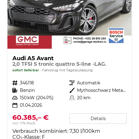
Audi A5 Avant
2,0 TFSI S tronic quattro S-line -LAG.
sofort lieferbar
Fahrzeug mit Tageszulassung
Fahrzeugnr.
346118
Getriebe
Automatik
Kraftstoff
Benzin
Außenfarbe
Mythosschwarz Metallic (0E)
Leistung
150 kW (204 PS)
Kilometerstand
20 km
01.04.2026
60.385,– €
Details
incl. 17% MwSt.
Verbrauch kombiniert:
7,30 l/100km
CO
-Klasse:
F
2