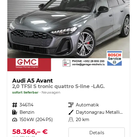
Audi A5 Avant
2,0 TFSI S tronic quattro S-line -LAG.
sofort lieferbar
Neuwagen
Fahrzeugnr.
346114
Getriebe
Automatik
Kraftstoff
Benzin
Außenfarbe
Daytonagrau Metallic (6Y)
Leistung
150 kW (204 PS)
Kilometerstand
20 km
58.366,– €
Details