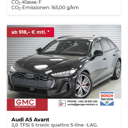
CO
-Klasse:
F
2
CO
-Emissionen:
165,00 g/km
2
ab 918,– € mtl.
Audi A5 Avant
2,0 TFSI S tronic quattro S-line -LAG.