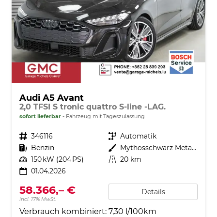
Audi A5 Avant
2,0 TFSI S tronic quattro S-line -LAG.
sofort lieferbar
Fahrzeug mit Tageszulassung
Fahrzeugnr.
346116
Getriebe
Automatik
Kraftstoff
Benzin
Außenfarbe
Mythosschwarz Metallic (0E)
Leistung
150 kW (204 PS)
Kilometerstand
20 km
01.04.2026
58.366,– €
Details
incl. 17% MwSt.
Verbrauch kombiniert:
7,30 l/100km