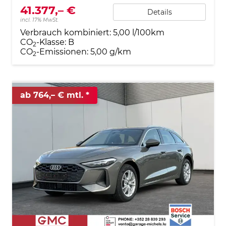
41.377,– €
Details
incl. 17% MwSt.
Verbrauch kombiniert:
5,00 l/100km
CO
-Klasse:
B
2
CO
-Emissionen:
5,00 g/km
2
ab 764,– € mtl.