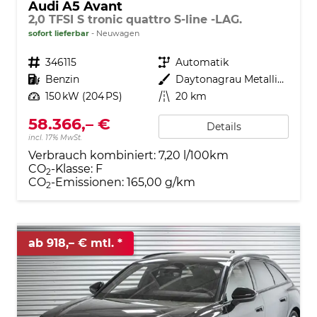
Audi A5 Avant
2,0 TFSI S tronic quattro S-line -LAG.
sofort lieferbar
Neuwagen
Fahrzeugnr.
346115
Getriebe
Automatik
Kraftstoff
Benzin
Außenfarbe
Daytonagrau Metallic (6Y)
Leistung
150 kW (204 PS)
Kilometerstand
20 km
58.366,– €
Details
incl. 17% MwSt.
Verbrauch kombiniert:
7,20 l/100km
CO
-Klasse:
F
2
CO
-Emissionen:
165,00 g/km
2
ab 918,– € mtl.