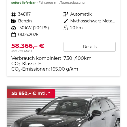
sofort lieferbar
Fahrzeug mit Tageszulassung
Fahrzeugnr.
346117
Getriebe
Automatik
Kraftstoff
Benzin
Außenfarbe
Mythosschwarz Metallic (0E)
Leistung
150 kW (204 PS)
Kilometerstand
20 km
01.04.2026
58.366,– €
Details
incl. 17% MwSt.
Verbrauch kombiniert:
7,30 l/100km
CO
-Klasse:
F
2
CO
-Emissionen:
165,00 g/km
2
ab 950,– € mtl.