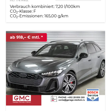
incl. 17% MwSt.
Verbrauch kombiniert:
7,20 l/100km
CO
-Klasse:
F
2
CO
-Emissionen:
165,00 g/km
2
ab 918,– € mtl.