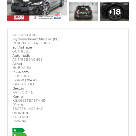
+18
AUSSENFARBE
Mythosschwarz Metallic (0E)
INNENAUSSTATTUNG
auf Anfrage
GETRIEBE
Automatik
ANTRIEBSACHSE
Allrad
HUBRAUM
1.984 ccm
LEISTUNG
150 kW (204 PS)
KRAFTSTOFF
Benzin
KATEGORIE
Kombi
KILOMETERSTAND
20 km
ERSTZULASSUNG
01.04.2026
ZUSTAND
unfallfrei