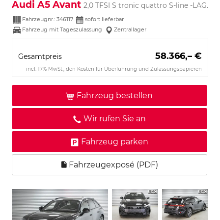
Audi A5 Avant
2,0 TFSI S tronic quattro S-line -LAG.
Fahrzeugnr.:
346117
sofort lieferbar
Fahrzeug mit Tageszulassung
Zentrallager
58.366,– €
Gesamtpreis
incl. 17% MwSt., den Kosten für Überführung und Zulassungspapieren
Fahrzeug bestellen
Wir rufen Sie an
Fahrzeug parken
Fahrzeugexposé (PDF)