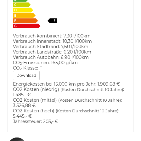
Verbrauch kombiniert:
7,30 l/100km
Verbrauch Innenstadt:
10,30 l/100km
Verbrauch Stadtrand:
7,60 l/100km
Verbrauch Landstraße:
6,20 l/100km
Verbrauch Autobahn:
6,90 l/100km
CO
-Emissionen:
165,00 g/km
2
CO
-Klasse:
F
2
Download
Energiekosten bei 15.000 km pro Jahr:
1.909,68 €
CO2 Kosten (niedrig)
:
(Kosten Durchschnitt 10 Jahre)
1.485,- €
CO2 Kosten (mittel)
:
(Kosten Durchschnitt 10 Jahre)
3.526,88 €
CO2 Kosten (hoch)
:
(Kosten Durchschnitt 10 Jahre)
5.445,- €
Jahressteuer:
203,- €