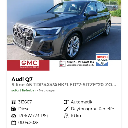
Audi Q7
S line 45 TDI*4X4*AHK*LED*7-SITZE*20 ZOLL*PANO*KAMERA*NAVI*LUFTFEDRUNG
sofort lieferbar
Neuwagen
Fahrzeugnr.
313667
Getriebe
Automatik
Kraftstoff
Diesel
Außenfarbe
Daytonagrau Perleffekt
Leistung
170 kW (231 PS)
Kilometerstand
10 km
01.04.2025