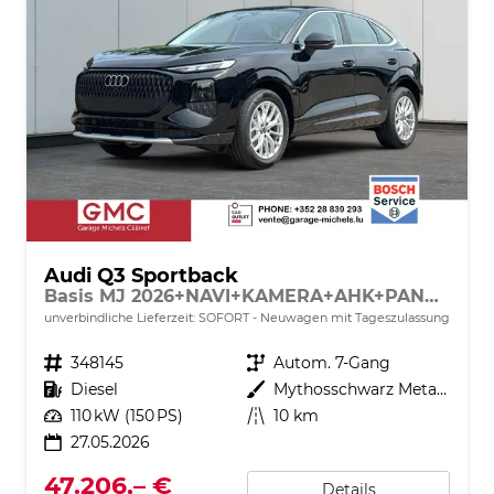
Audi Q3 Sportback
Basis MJ 2026+NAVI+KAMERA+AHK+PANO+PDC+EL. HECKKL.+LED+18 LM
unverbindliche Lieferzeit: SOFORT
Neuwagen mit Tageszulassung
Fahrzeugnr.
348145
Getriebe
Autom. 7-Gang
Kraftstoff
Diesel
Außenfarbe
Mythosschwarz Metallic
Leistung
110 kW (150 PS)
Kilometerstand
10 km
27.05.2026
47.206,– €
Details