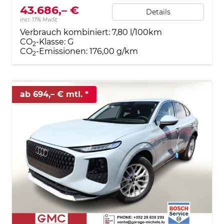
43.686,– €
Details
incl. 17% MwSt.
Verbrauch kombiniert:
7,80 l/100km
CO
-Klasse:
G
2
CO
-Emissionen:
176,00 g/km
2
ab 694,– € mtl.