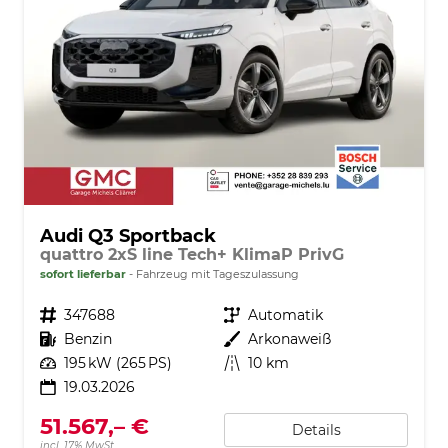
Audi Q3 Sportback
quattro 2xS line Tech+ KlimaP PrivG
sofort lieferbar
Fahrzeug mit Tageszulassung
Fahrzeugnr.
347688
Getriebe
Automatik
Kraftstoff
Benzin
Außenfarbe
Arkonaweiß
Leistung
195 kW (265 PS)
Kilometerstand
10 km
19.03.2026
51.567,– €
Details
incl. 17% MwSt.