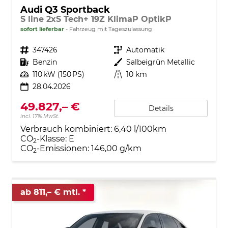
Audi Q3 Sportback
S line 2xS Tech+ 19Z KlimaP OptikP
sofort lieferbar
Fahrzeug mit Tageszulassung
Fahrzeugnr.
347426
Getriebe
Automatik
Kraftstoff
Benzin
Außenfarbe
Salbeigrün Metallic
Leistung
110 kW (150 PS)
Kilometerstand
10 km
28.04.2026
49.827,– €
Details
incl. 17% MwSt.
Verbrauch kombiniert:
6,40 l/100km
CO
-Klasse:
E
2
CO
-Emissionen:
146,00 g/km
2
ab 811,– € mtl.