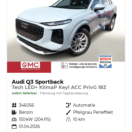
Audi Q3 Sportback
Tech LED+ KlimaP Keyl ACC PrivG 18Z
sofort lieferbar
Fahrzeug mit Tageszulassung
Fahrzeugnr.
346056
Getriebe
Automatik
Kraftstoff
Benzin
Außenfarbe
Pfeilgrau Perleffekt
Leistung
150 kW (204 PS)
Kilometerstand
10 km
01.04.2026