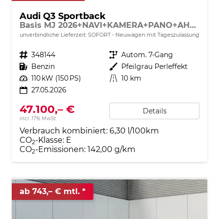
Audi Q3 Sportback
Basis MJ 2026+NAVI+KAMERA+PANO+AHK+PDC+EL. HECKKL.+LED+18 LM
unverbindliche Lieferzeit: SOFORT
Neuwagen mit Tageszulassung
Fahrzeugnr.
348144
Getriebe
Autom. 7-Gang
Kraftstoff
Benzin
Außenfarbe
Pfeilgrau Perleffekt
Leistung
110 kW (150 PS)
Kilometerstand
10 km
27.05.2026
47.100,– €
Details
incl. 17% MwSt.
Verbrauch kombiniert:
6,30 l/100km
CO
-Klasse:
E
2
CO
-Emissionen:
142,00 g/km
2
ab 743,– € mtl.