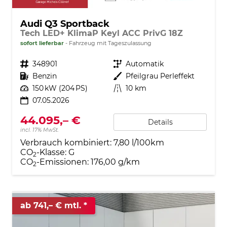
Audi Q3 Sportback
Tech LED+ KlimaP Keyl ACC PrivG 18Z
sofort lieferbar
Fahrzeug mit Tageszulassung
Fahrzeugnr.
348901
Getriebe
Automatik
Kraftstoff
Benzin
Außenfarbe
Pfeilgrau Perleffekt
Leistung
150 kW (204 PS)
Kilometerstand
10 km
07.05.2026
44.095,– €
Details
incl. 17% MwSt.
Verbrauch kombiniert:
7,80 l/100km
CO
-Klasse:
G
2
CO
-Emissionen:
176,00 g/km
2
ab 741,– € mtl.