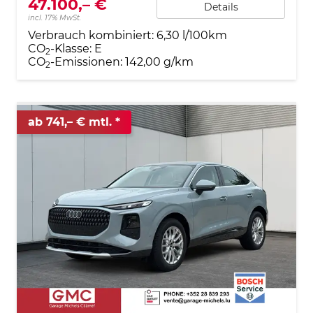
47.100,– €
Details
incl. 17% MwSt.
Verbrauch kombiniert:
6,30 l/100km
CO
-Klasse:
E
2
CO
-Emissionen:
142,00 g/km
2
ab 741,– € mtl.