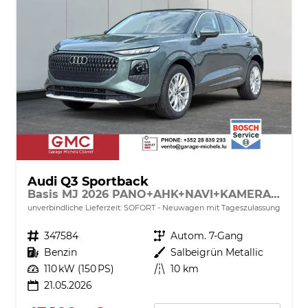
Audi Q3 Sportback
Basis MJ 2026 PANO+AHK+NAVI+KAMERA+EL. HECKKL.+LED+18 LM
unverbindliche Lieferzeit: SOFORT
Neuwagen mit Tageszulassung
Fahrzeugnr.
347584
Getriebe
Autom. 7-Gang
Kraftstoff
Benzin
Außenfarbe
Salbeigrün Metallic
Leistung
110 kW (150 PS)
Kilometerstand
10 km
21.05.2026