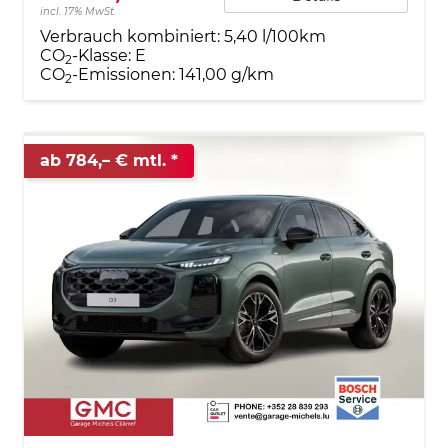
incl. 17% MwSt.
Verbrauch kombiniert:
5,40 l/100km
CO
-Klasse:
E
2
CO
-Emissionen:
141,00 g/km
2
ab 784,– € mtl.