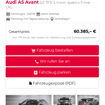
Audi A5 Avant
2,0 TFSI S tronic quattro S-line, -
LAG.
Fahrzeugnr.:
346119
sofort lieferbar
Fahrzeug mit Tageszulassung
Zentrallager
60.385,– €
Gesamtpreis
incl. 17% MwSt., den Kosten für Überführung und Zulassungspapieren
Fahrzeug bestellen
Wir rufen Sie an
Fahrzeug parken
Fahrzeugexposé (PDF)