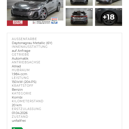
+18
AUSSENFARBE
Daytonagrau Metallic (6Y)
INNENAUSSTATTUNG
auf Anfrage
GETRIEBE
Automatik
ANTRIEBSACHSE
Allrad
HUBRAUM
1.984 ccm
LEISTUNG
150 kW (204 PS)
KRAFTSTOFF
Benzin
KATEGORIE
Kombi
KILOMETERSTAND
20 km
ERSTZULASSUNG
01.04.2026
ZUSTAND
unfallfrei