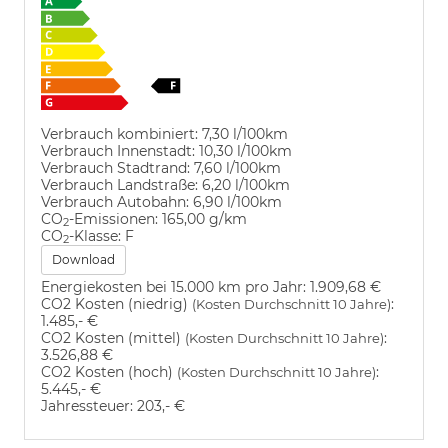
Verbrauch kombiniert:
7,30 l/100km
Verbrauch Innenstadt:
10,30 l/100km
Verbrauch Stadtrand:
7,60 l/100km
Verbrauch Landstraße:
6,20 l/100km
Verbrauch Autobahn:
6,90 l/100km
CO
-Emissionen:
165,00 g/km
2
CO
-Klasse:
F
2
Download
Energiekosten bei 15.000 km pro Jahr:
1.909,68 €
CO2 Kosten (niedrig)
:
(Kosten Durchschnitt 10 Jahre)
1.485,- €
CO2 Kosten (mittel)
:
(Kosten Durchschnitt 10 Jahre)
3.526,88 €
CO2 Kosten (hoch)
:
(Kosten Durchschnitt 10 Jahre)
5.445,- €
Jahressteuer:
203,- €