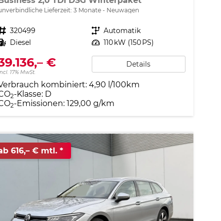
Business 2,0 TDI DSG Winterpaket
unverbindliche Lieferzeit:
3 Monate
Neuwagen
Fahrzeugnr.
320499
Getriebe
Automatik
Kraftstoff
Diesel
Leistung
110 kW (150 PS)
39.136,– €
Details
incl. 17% MwSt.
Verbrauch kombiniert:
4,90 l/100km
CO
-Klasse:
D
2
CO
-Emissionen:
129,00 g/km
2
ab 616,– € mtl.