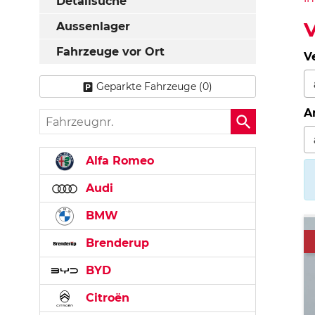
Detailsuche
V
Aussenlager
Fahrzeuge vor Ort
V
Geparkte Fahrzeuge (
0
)
A
Fahrzeugnr.
Alfa Romeo
Audi
BMW
Brenderup
BYD
Citroën