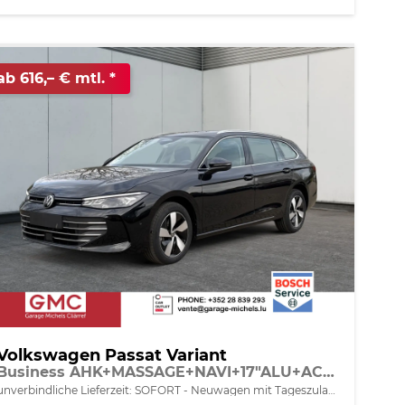
ab 616,– € mtl.
Volkswagen Passat Variant
Business AHK+MASSAGE+NAVI+17"ALU+ACC+KAMERA+LED
unverbindliche Lieferzeit: SOFORT
Neuwagen mit Tageszulassung