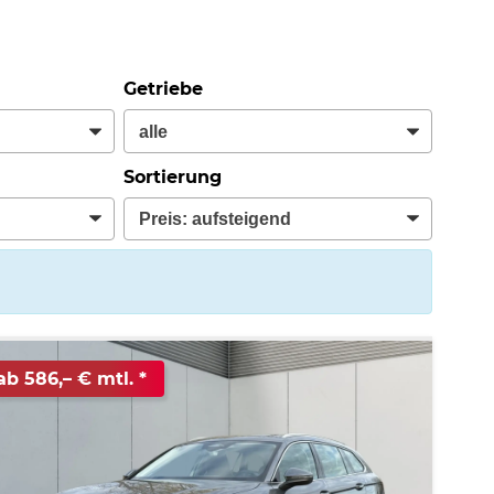
Getriebe
Sortierung
ab 586,– € mtl.