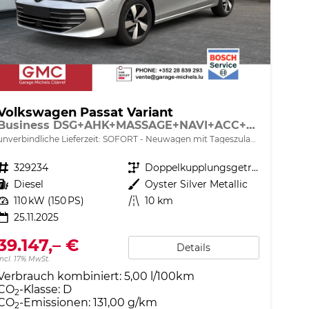
Volkswagen Passat Variant
Business DSG+AHK+MASSAGE+NAVI+ACC+KAMERA+LED+17" ALU
unverbindliche Lieferzeit: SOFORT
Neuwagen mit Tageszulassung
Fahrzeugnr.
329234
Getriebe
Doppelkupplungsgetriebe (DSG)
Kraftstoff
Diesel
Außenfarbe
Oyster Silver Metallic
Leistung
110 kW (150 PS)
Kilometerstand
10 km
25.11.2025
39.147,– €
Details
incl. 17% MwSt.
Verbrauch kombiniert:
5,00 l/100km
CO
-Klasse:
D
2
CO
-Emissionen:
131,00 g/km
2