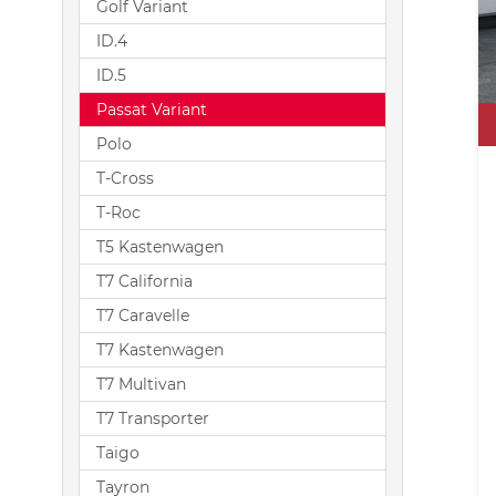
Golf Variant
ID.4
ID.5
Passat Variant
Polo
T-Cross
T-Roc
T5 Kastenwagen
T7 California
T7 Caravelle
T7 Kastenwagen
T7 Multivan
T7 Transporter
Taigo
Tayron