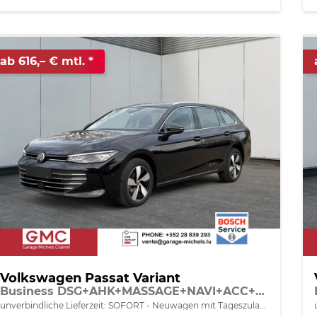
ab 616,– € mtl.
Volkswagen Passat Variant
Business DSG+AHK+MASSAGE+NAVI+ACC+KAMERA+LED+17" ALU
unverbindliche Lieferzeit: SOFORT
Neuwagen mit Tageszulassung