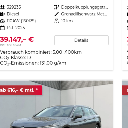
Fahrzeugnr.
329235
Getriebe
Doppelkupplungsgetriebe (DSG)
Kraftstoff
Diesel
Außenfarbe
Grenadillschwarz Metallic
Leistung
110 kW (150 PS)
Kilometerstand
10 km
14.11.2025
39.147,– €
Details
incl. 17% MwSt.
Verbrauch kombiniert:
5,00 l/100km
CO
-Klasse:
D
2
CO
-Emissionen:
131,00 g/km
2
ab 616,– € mtl.