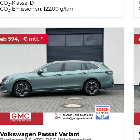
CO
-Klasse:
D
2
CO
-Emissionen:
122,00 g/km
2
ab 594,– € mtl.
Volkswagen Passat Variant