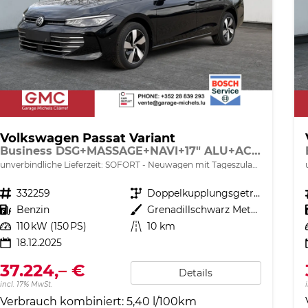
Volkswagen Passat Variant
Business DSG+MASSAGE+NAVI+17" ALU+ACC+KAMERA+LED
unverbindliche Lieferzeit: SOFORT
Neuwagen mit Tageszulassung
Fahrzeugnr.
332259
Getriebe
Doppelkupplungsgetriebe (DSG)
Kraftstoff
Benzin
Außenfarbe
Grenadillschwarz Metallic
Leistung
110 kW (150 PS)
Kilometerstand
10 km
18.12.2025
37.224,– €
Details
incl. 17% MwSt.
Verbrauch kombiniert:
5,40 l/100km