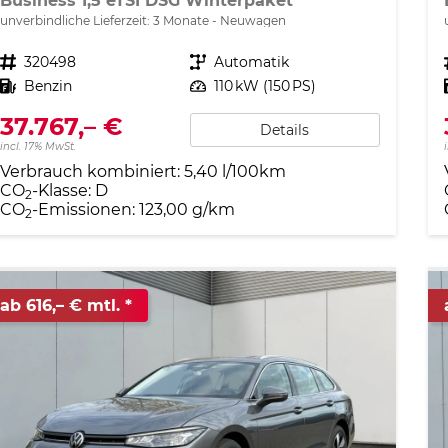
Business 1,5 eTSI DSG Winterpaket
unverbindliche Lieferzeit:
3 Monate
Neuwagen
Fahrzeugnr.
320498
Getriebe
Automatik
Kraftstoff
Benzin
Leistung
110 kW (150 PS)
37.767,– €
Details
incl. 17% MwSt.
Verbrauch kombiniert:
5,40 l/100km
CO
-Klasse:
D
2
CO
-Emissionen:
123,00 g/km
2
ab 616,– € mtl.