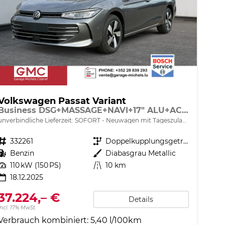
Volkswagen Passat Variant
Business DSG+MASSAGE+NAVI+17" ALU+ACC+KAMERA+LED
unverbindliche Lieferzeit: SOFORT
Neuwagen mit Tageszulassung
Fahrzeugnr.
332261
Getriebe
Doppelkupplungsgetriebe (DSG)
Kraftstoff
Benzin
Außenfarbe
Diabasgrau Metallic
Leistung
110 kW (150 PS)
Kilometerstand
10 km
18.12.2025
37.224,– €
Details
incl. 17% MwSt.
Verbrauch kombiniert:
5,40 l/100km