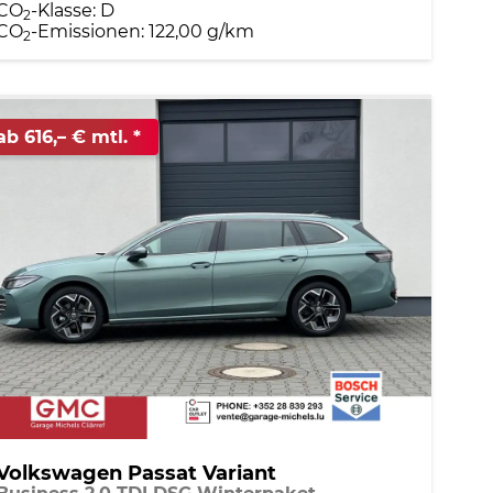
CO
-Klasse:
D
2
CO
-Emissionen:
122,00 g/km
2
ab 616,– € mtl.
Volkswagen Passat Variant