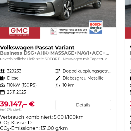
Volkswagen Passat Variant
Business DSG+AHK+MASSAGE+NAVI+ACC+KAMERA+LED+17" ALU
unverbindliche Lieferzeit: SOFORT
Neuwagen mit Tageszulassung
Fahrzeugnr.
329233
Getriebe
Doppelkupplungsgetriebe (DSG)
Kraftstoff
Diesel
Außenfarbe
Diabasgrau Metallic
Leistung
110 kW (150 PS)
Kilometerstand
10 km
25.11.2025
39.147,– €
Details
incl. 17% MwSt.
Verbrauch kombiniert:
5,00 l/100km
CO
-Klasse:
D
2
CO
-Emissionen:
131,00 g/km
2