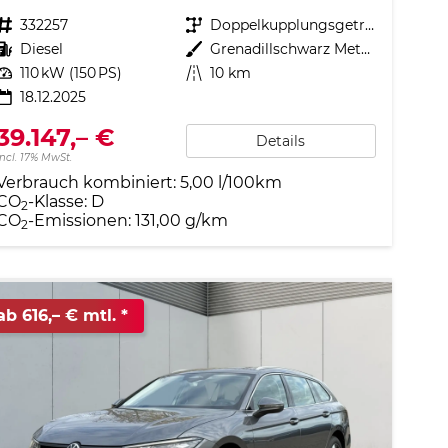
Fahrzeugnr.
332257
Getriebe
Doppelkupplungsgetriebe (DSG)
Kraftstoff
Diesel
Außenfarbe
Grenadillschwarz Metallic
Leistung
110 kW (150 PS)
Kilometerstand
10 km
18.12.2025
39.147,– €
Details
incl. 17% MwSt.
Verbrauch kombiniert:
5,00 l/100km
CO
-Klasse:
D
2
CO
-Emissionen:
131,00 g/km
2
ab 616,– € mtl.