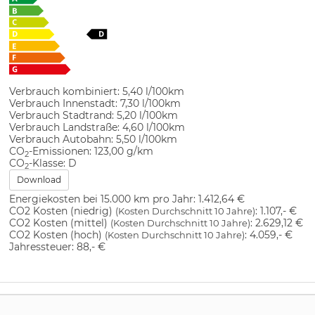
Verbrauch kombiniert:
5,40 l/100km
Verbrauch Innenstadt:
7,30 l/100km
Verbrauch Stadtrand:
5,20 l/100km
Verbrauch Landstraße:
4,60 l/100km
Verbrauch Autobahn:
5,50 l/100km
CO
-Emissionen:
123,00 g/km
2
CO
-Klasse:
D
2
Download
Energiekosten bei 15.000 km pro Jahr:
1.412,64 €
CO2 Kosten (niedrig)
:
1.107,- €
(Kosten Durchschnitt 10 Jahre)
CO2 Kosten (mittel)
:
2.629,12 €
(Kosten Durchschnitt 10 Jahre)
CO2 Kosten (hoch)
:
4.059,- €
(Kosten Durchschnitt 10 Jahre)
Jahressteuer:
88,- €