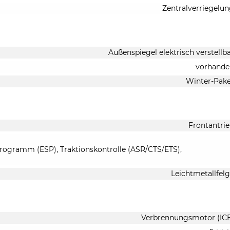
Zentralverriegelu
Außenspiegel elektrisch verstellb
vorhande
Winter-Pak
Frontantri
-Programm (ESP), Traktionskontrolle (ASR/CTS/ETS),
Leichtmetallfel
Verbrennungsmotor (IC