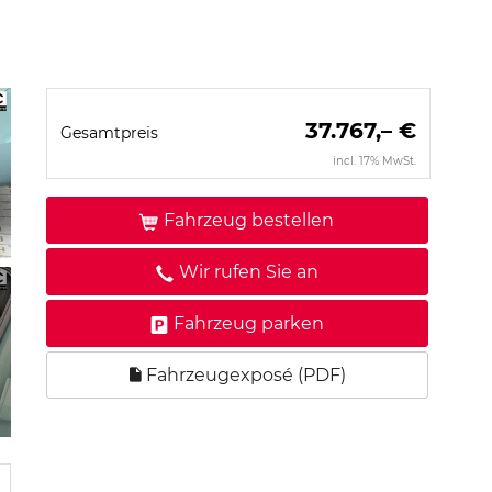
37.767,– €
Gesamtpreis
incl. 17% MwSt.
Fahrzeug bestellen
Wir rufen Sie an
Fahrzeug parken
Fahrzeugexposé (PDF)