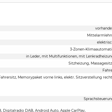
vorhande
Mittelarmleh
elektris
3-Zonen-Klimaautomati
in Leder, mit Multifunktionen, mit Lenkradheizu
Sitzheizung, Massagesit
Fahr
Fahrersitz, Memorypaket vorne links, elektr. Sitzverstellung rech
Sprachsteuerun
B, Digitalradio DAB, Android Auto, Apple CarPlay,