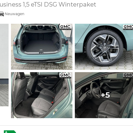
usiness 1,5 eTSI DSG Winterpaket
Neuwagen
+5