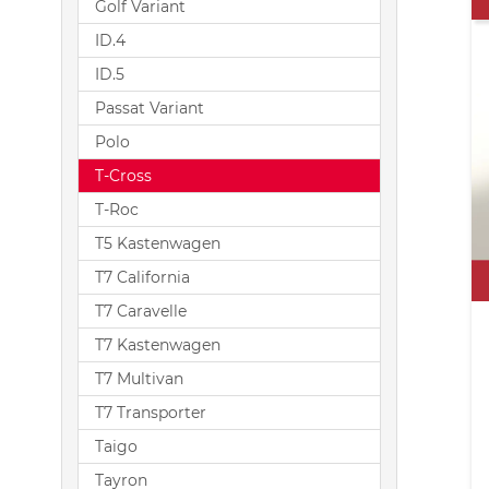
Golf Variant
ID.4
ID.5
Passat Variant
Polo
T-Cross
T-Roc
T5 Kastenwagen
T7 California
T7 Caravelle
T7 Kastenwagen
T7 Multivan
T7 Transporter
Taigo
Tayron