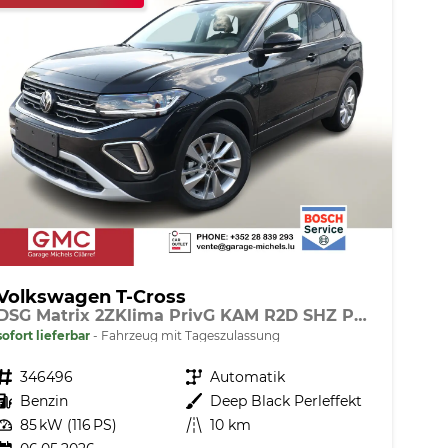
Volkswagen T-Cross
DSG Matrix 2ZKlima PrivG KAM R2D SHZ PDC
sofort lieferbar
Fahrzeug mit Tageszulassung
Fahrzeugnr.
346496
Getriebe
Automatik
Kraftstoff
Benzin
Außenfarbe
Deep Black Perleffekt
Leistung
85 kW (116 PS)
Kilometerstand
10 km