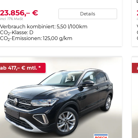
23.856,– €
Details
incl. 17% MwSt.
Verbrauch kombiniert:
5,50 l/100km
CO
-Klasse:
D
2
CO
-Emissionen:
125,00 g/km
2
ab 417,– € mtl.