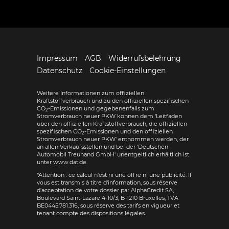
Impressum
AGB
Widerrufsbelehrung
Datenschutz
Cookie-Einstellungen
Weitere Informationen zum offiziellen
Kraftstoffverbrauch und zu den offiziellen spezifischen
CO
-Emissionen und gegebenenfalls zum
2
Stromverbrauch neuer PKW können dem 'Leitfaden
über den offiziellen Kraftstoffverbrauch, die offiziellen
spezifischen CO
-Emissionen und den offiziellen
2
Stromverbrauch neuer PKW' entnommen werden, der
an allen Verkaufsstellen und bei der 'Deutschen
Automobil Treuhand GmbH' unentgeltlich erhältlich ist
unter www.dat.de.
*Attention : ce calcul n'est ni une offre ni une publicité. Il
vous est transmis à titre d'information, sous réserve
d'acceptation de votre dossier par AlphaCredit SA,
Boulevard Saint-Lazare 4-10/3, B-1210 Bruxelles, TVA
BE0445.781.316, sous réserve des tarifs en vigueur et
tenant compte des dispositions légales.