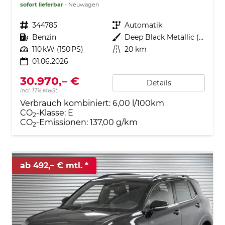
sofort lieferbar
Neuwagen
Fahrzeugnr.
344785
Getriebe
Automatik
Kraftstoff
Benzin
Außenfarbe
Deep Black Metallic (2T)
Leistung
110 kW (150 PS)
Kilometerstand
20 km
01.06.2026
30.970,– €
Details
incl. 17% MwSt.
Verbrauch kombiniert:
6,00 l/100km
CO
-Klasse:
E
2
CO
-Emissionen:
137,00 g/km
2
ab 492,– € mtl.