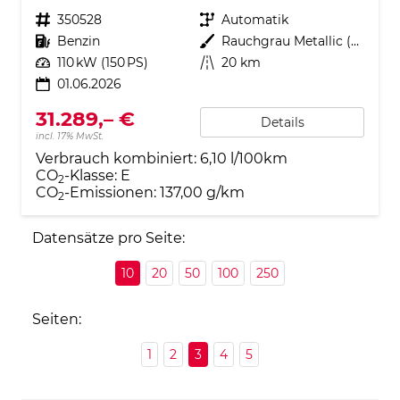
Fahrzeugnr.
350528
Getriebe
Automatik
Kraftstoff
Benzin
Außenfarbe
Rauchgrau Metallic (5W)
Leistung
110 kW (150 PS)
Kilometerstand
20 km
01.06.2026
31.289,– €
Details
incl. 17% MwSt.
Verbrauch kombiniert:
6,10 l/100km
CO
-Klasse:
E
2
CO
-Emissionen:
137,00 g/km
2
Datensätze pro Seite:
10
20
50
100
250
Seiten:
1
2
3
4
5