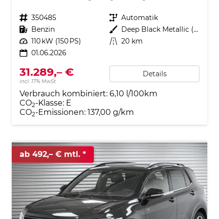
Fahrzeugnr.
350485
Getriebe
Automatik
Kraftstoff
Benzin
Außenfarbe
Deep Black Metallic (2T)
Leistung
110 kW (150 PS)
Kilometerstand
20 km
01.06.2026
31.289,– €
Details
incl. 17% MwSt.
Verbrauch kombiniert:
6,10 l/100km
CO
-Klasse:
E
2
CO
-Emissionen:
137,00 g/km
2
ab 492,– € mtl.