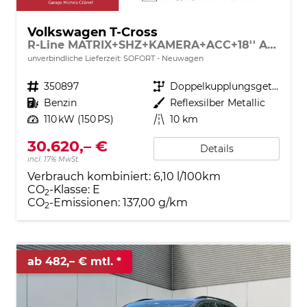
Volkswagen T-Cross
R-Line MATRIX+SHZ+KAMERA+ACC+18'' ALU+KESSY+APP
unverbindliche Lieferzeit: SOFORT
Neuwagen
Fahrzeugnr.
350897
Getriebe
Doppelkupplungsgetriebe (DSG)
Kraftstoff
Benzin
Außenfarbe
Reflexsilber Metallic
Leistung
110 kW (150 PS)
Kilometerstand
10 km
30.620,– €
Details
incl. 17% MwSt.
Verbrauch kombiniert:
6,10 l/100km
CO
-Klasse:
E
2
CO
-Emissionen:
137,00 g/km
2
ab 482,– € mtl.