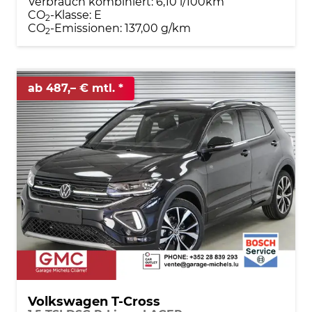
Verbrauch kombiniert:
6,10 l/100km
CO
-Klasse:
E
2
CO
-Emissionen:
137,00 g/km
2
ab 487,– € mtl.
Volkswagen T-Cross