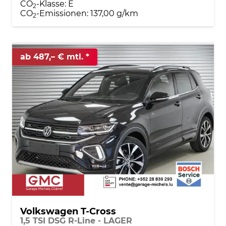
CO
-Klasse:
E
2
CO
-Emissionen:
137,00 g/km
2
ab 487,– € mtl.
Volkswagen T-Cross
1,5 TSI DSG R-Line - LAGER