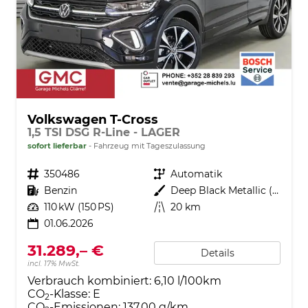
Volkswagen T-Cross
1,5 TSI DSG R-Line - LAGER
sofort lieferbar
Fahrzeug mit Tageszulassung
Fahrzeugnr.
350486
Getriebe
Automatik
Kraftstoff
Benzin
Außenfarbe
Deep Black Metallic (2T)
Leistung
110 kW (150 PS)
Kilometerstand
20 km
01.06.2026
31.289,– €
Details
incl. 17% MwSt.
Verbrauch kombiniert:
6,10 l/100km
CO
-Klasse:
E
2
CO
-Emissionen:
137,00 g/km