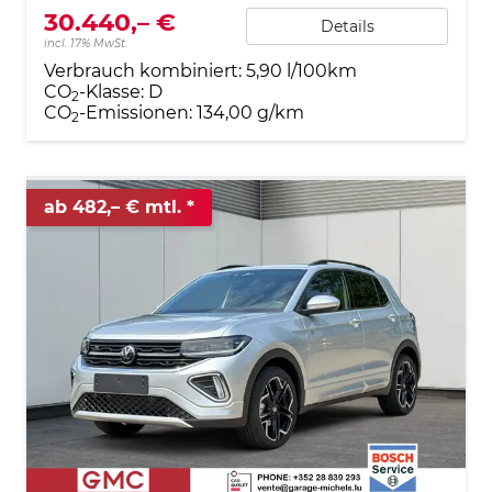
30.440,– €
Details
incl. 17% MwSt.
Verbrauch kombiniert:
5,90 l/100km
CO
-Klasse:
D
2
CO
-Emissionen:
134,00 g/km
2
ab 482,– € mtl.