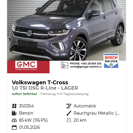
Volkswagen T-Cross
1,0 TSI DSG R-Line - LAGER
sofort lieferbar
Fahrzeug mit Tageszulassung
Fahrzeugnr.
350354
Getriebe
Automatik
Kraftstoff
Benzin
Außenfarbe
Rauchgrau Metallic (5W)
Leistung
85 kW (116 PS)
Kilometerstand
20 km
01.05.2026