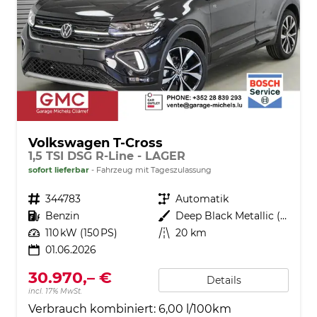
Volkswagen T-Cross
1,5 TSI DSG R-Line - LAGER
sofort lieferbar
Fahrzeug mit Tageszulassung
Fahrzeugnr.
344783
Getriebe
Automatik
Kraftstoff
Benzin
Außenfarbe
Deep Black Metallic (2T)
Leistung
110 kW (150 PS)
Kilometerstand
20 km
01.06.2026
30.970,– €
Details
incl. 17% MwSt.
Verbrauch kombiniert:
6,00 l/100km