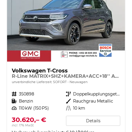
Volkswagen T-Cross
R-Line MATRIX+SHZ+KAMERA+ACC+18'' ALU+KESSY+APP
unverbindliche Lieferzeit: SOFORT
Neuwagen
Fahrzeugnr.
350898
Getriebe
Doppelkupplungsgetriebe (DSG)
Kraftstoff
Benzin
Außenfarbe
Rauchgrau Metallic
Leistung
110 kW (150 PS)
Kilometerstand
10 km
30.620,– €
Details
incl. 17% MwSt.