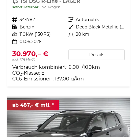
1,5 TSI DSG R-Line - LAGER
sofort lieferbar
Neuwagen
Fahrzeugnr.
344782
Getriebe
Automatik
Kraftstoff
Benzin
Außenfarbe
Deep Black Metallic (2T)
Leistung
110 kW (150 PS)
Kilometerstand
20 km
01.06.2026
30.970,– €
Details
incl. 17% MwSt.
Verbrauch kombiniert:
6,00 l/100km
CO
-Klasse:
E
2
CO
-Emissionen:
137,00 g/km
2
ab 487,– € mtl.