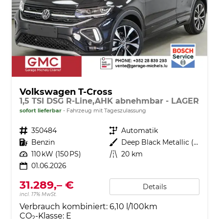
Volkswagen T-Cross
1,5 TSI DSG R-Line,AHK abnehmbar - LAGER
sofort lieferbar
Fahrzeug mit Tageszulassung
Fahrzeugnr.
350484
Getriebe
Automatik
Kraftstoff
Benzin
Außenfarbe
Deep Black Metallic (2T)
Leistung
110 kW (150 PS)
Kilometerstand
20 km
01.06.2026
31.289,– €
Details
incl. 17% MwSt.
Verbrauch kombiniert:
6,10 l/100km
CO
-Klasse:
E
2