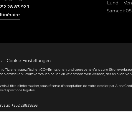
Lundi - Vend
352 28 83 92 1
Samedi: 08:
Itinéraire
tz
Cookie-Einstellungen
 offiziellen spezifischen CO
-Emissionen und gegebenenfalls zum Stromverbrauc
2
den offiziellen Stromverbrauch neuer PKW' entnommen werden, der an allen Ver
ransmis à titre d'information, sous réserve d'acceptation de votre dossier par AlphaCre
s dispositions légales.
ervaux,
+352 28839293