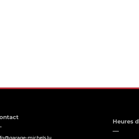
ontact
Heures d
nfo@garage-michels.lu