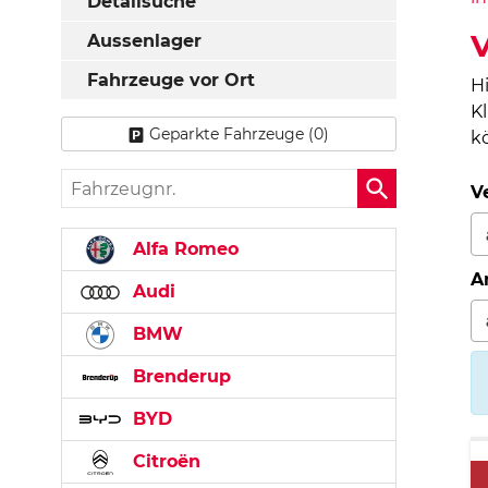
Detailsuche
V
Aussenlager
Fahrzeuge vor Ort
H
K
Geparkte Fahrzeuge (
0
)
k
Fahrzeugnr.
V
Alfa Romeo
A
Audi
BMW
Brenderup
BYD
Citroën