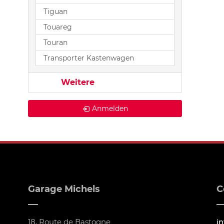
Tiguan
Touareg
Touran
Transporter Kastenwagen
Weitere
Anmelden
Garage Michels
C
18, Route de Bastogne
i