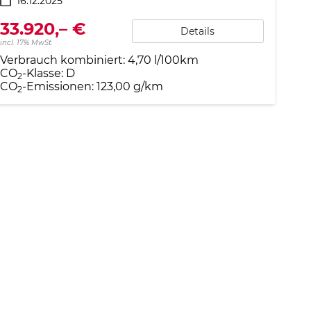
16.12.2025
33.920,– €
Details
incl. 17% MwSt.
Verbrauch kombiniert:
4,70 l/100km
CO
-Klasse:
D
2
CO
-Emissionen:
123,00 g/km
2