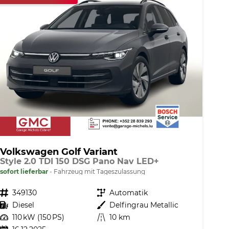
Volkswagen Golf Variant
Style 2.0 TDI 150 DSG Pano Nav LED+
sofort lieferbar
Fahrzeug mit Tageszulassung
Fahrzeugnr.
349130
Getriebe
Automatik
Kraftstoff
Diesel
Außenfarbe
Delfingrau Metallic
Leistung
110 kW (150 PS)
Kilometerstand
10 km