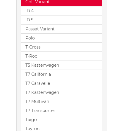
Golf Variant
ID.4
ID.5
Passat Variant
Polo
T-Cross
T-Roc
T5 Kastenwagen
T7 California
T7 Caravelle
T7 Kastenwagen
T7 Multivan
T7 Transporter
Taigo
Tayron