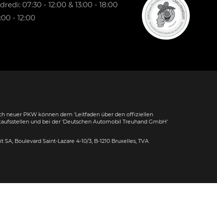
redi: 07:30 - 12:00 & 13:00 - 18:00
00 - 12:00
h neuer PKW können dem 'Leitfaden über den offiziellen
kaufsstellen und bei der 'Deutschen Automobil Treuhand GmbH'
dit SA, Boulevard Saint-Lazare 4-10/3, B-1210 Bruxelles, TVA