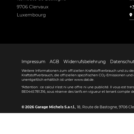
9706 Clervaux
+
Luxembourg
Impressum
AGB
Widerrufsbelehrung
Datenschu
Weitere Informationen zum offiziellen Kraftstoffverbrauch und zu den
Kraftstoffverbrauch, die offiziellen spezifischen CO
-Emissionen und 
2
unentgeltlich erhältlich ist unter www.dat.de.
*Attention : ce calcul n'est ni une offre ni une publicité. Il vous est t
BE0445.781.316, sous réserve des tarifs en vigueur et tenant compte de
© 2026
Garage Michels S.a r.l.
,
18, Route de Bastogne
,
9706
Cl