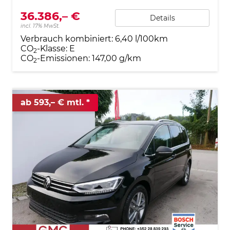
36.386,– €
Details
incl. 17% MwSt.
Verbrauch kombiniert:
6,40 l/100km
CO
-Klasse:
E
2
CO
-Emissionen:
147,00 g/km
2
ab 593,– € mtl.