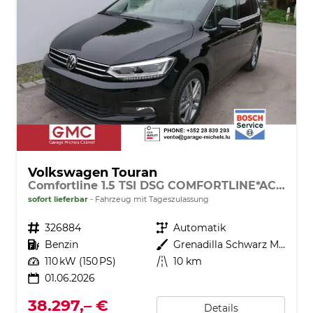
Volkswagen Touran
Comfortline 1.5 TSI DSG COMFORTLINE*ACC*LED*PDC*KAMERA*NAVI*SHZ* 7-SITZER 17-ZOLL
sofort lieferbar
Fahrzeug mit Tageszulassung
Fahrzeugnr.
326884
Getriebe
Automatik
Kraftstoff
Benzin
Außenfarbe
Grenadilla Schwarz Metallic
Leistung
110 kW (150 PS)
Kilometerstand
10 km
01.06.2026
38.297,– €
Details