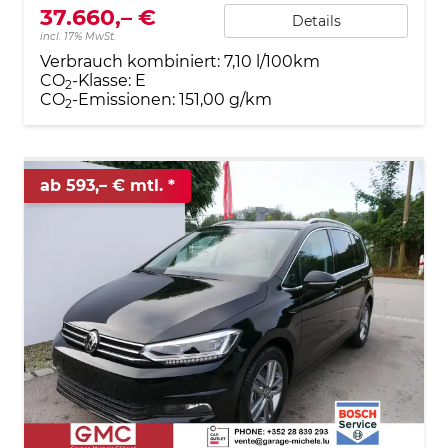
37.660,– €
Details
incl. 17% MwSt.
Verbrauch kombiniert:
7,10 l/100km
CO
-Klasse:
E
2
CO
-Emissionen:
151,00 g/km
2
ab 593,– € mtl.