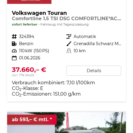
Volkswagen Touran
Comfortline 1.5 TSI DSG COMFORTLINE*ACC*LED*PDC*KAMERA*NAVI*SHZ* 7-SITZER 17-ZOLL
sofort lieferbar
Fahrzeug mit Tageszulassung
Fahrzeugnr.
324394
Getriebe
Automatik
Kraftstoff
Benzin
Außenfarbe
Grenadilla Schwarz Metallic
Leistung
110 kW (150 PS)
Kilometerstand
10 km
01.06.2026
37.660,– €
Details
incl. 17% MwSt.
Verbrauch kombiniert:
7,10 l/100km
CO
-Klasse:
E
2
CO
-Emissionen:
151,00 g/km
2
ab 593,– € mtl.