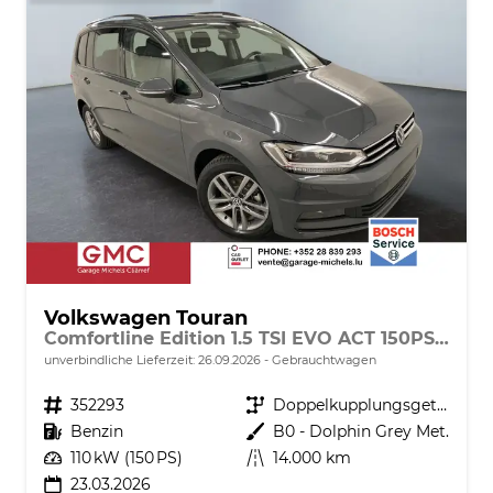
Volkswagen Touran
Comfortline Edition 1.5 TSI EVO ACT 150PS/110kW DSG7 2026 +AHK+TRAILER ASSIST+APP-Connect+RFK+17"ALU+SHZ
unverbindliche Lieferzeit:
26.09.2026
Gebrauchtwagen
Fahrzeugnr.
352293
Getriebe
Doppelkupplungsgetriebe (DSG)
Kraftstoff
Benzin
Außenfarbe
B0 - Dolphin Grey Met.
Leistung
110 kW (150 PS)
Kilometerstand
14.000 km
23.03.2026