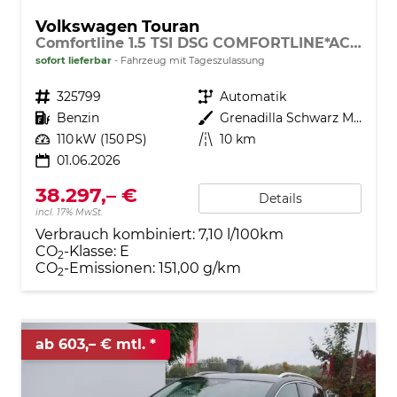
Volkswagen Touran
Comfortline 1.5 TSI DSG COMFORTLINE*ACC*LED*PDC*KAMERA*NAVI*SHZ* 7-SITZER 17-ZOLL
sofort lieferbar
Fahrzeug mit Tageszulassung
Fahrzeugnr.
325799
Getriebe
Automatik
Kraftstoff
Benzin
Außenfarbe
Grenadilla Schwarz Metallic
Leistung
110 kW (150 PS)
Kilometerstand
10 km
01.06.2026
38.297,– €
Details
incl. 17% MwSt.
Verbrauch kombiniert:
7,10 l/100km
CO
-Klasse:
E
2
CO
-Emissionen:
151,00 g/km
2
ab 603,– € mtl.