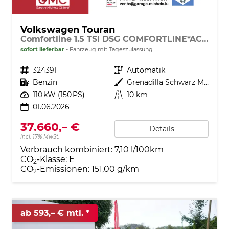
Volkswagen Touran
Comfortline 1.5 TSI DSG COMFORTLINE*ACC*LED*PDC*KAMERA*NAVI*SHZ* 7-SITZER 17-ZOLL
sofort lieferbar
Fahrzeug mit Tageszulassung
Fahrzeugnr.
324391
Getriebe
Automatik
Kraftstoff
Benzin
Außenfarbe
Grenadilla Schwarz Metallic
Leistung
110 kW (150 PS)
Kilometerstand
10 km
01.06.2026
37.660,– €
Details
incl. 17% MwSt.
Verbrauch kombiniert:
7,10 l/100km
CO
-Klasse:
E
2
CO
-Emissionen:
151,00 g/km
2
ab 593,– € mtl.