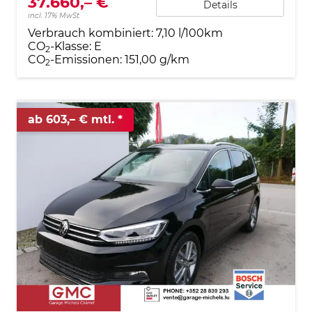
37.660,– €
Details
incl. 17% MwSt.
Verbrauch kombiniert:
7,10 l/100km
CO
-Klasse:
E
2
CO
-Emissionen:
151,00 g/km
2
ab 603,– € mtl.