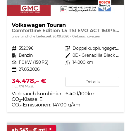
Volkswagen Touran
Comfortline Edition 1.5 TSI EVO ACT 150PS/110kW DSG7 2026 +APP-Connect+RFK+17"ALU+SHZ
unverbindliche Lieferzeit:
26.09.2026
Gebrauchtwagen
Fahrzeugnr.
352096
Getriebe
Doppelkupplungsgetriebe (DSG)
Kraftstoff
Benzin
Außenfarbe
0E - Grenadilla Black Met.
Leistung
110 kW (150 PS)
Kilometerstand
14.000 km
27.03.2026
34.478,– €
Details
incl. 17% MwSt.
Verbrauch kombiniert:
6,40 l/100km
CO
-Klasse:
E
2
CO
-Emissionen:
147,00 g/km
2
ab 543,– € mtl.