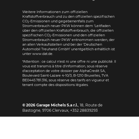
Weitere Informationen zum offiziellen
Kraftstoffverbrauch und zu den offiziellen spezifischen
CO
-Emissionen und gegebenenfalls zum
2
Stromverbrauch neuer PKW können dem 'Leitfaden
über den offiziellen Kraftstoffverbrauch, die offiziellen
spezifischen CO
-Emissionen und den offiziellen
2
Stromverbrauch neuer PKW' entnommen werden, der
an allen Verkaufsstellen und bei der 'Deutschen
Automobil Treuhand GmbH' unentgeltlich erhältlich ist
unter www.dat.de.
*Attention : ce calcul n'est ni une offre ni une publicité. Il
vous est transmis à titre d'information, sous réserve
d'acceptation de votre dossier par AlphaCredit SA,
Boulevard Saint-Lazare 4-10/3, B-1210 Bruxelles, TVA
BE0445.781.316, sous réserve des tarifs en vigueur et
tenant compte des dispositions légales.
© 2026
Garage Michels S.a r.l.
,
18, Route de
Bastogne
,
9706
Clervaux,
+352 28839293