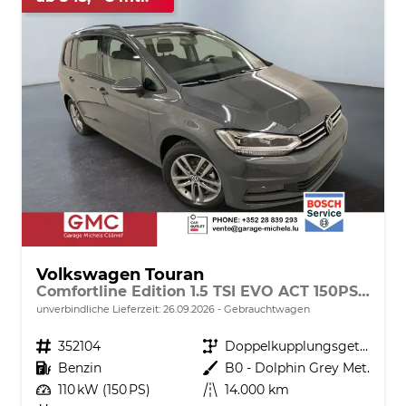
Volkswagen Touran
Comfortline Edition 1.5 TSI EVO ACT 150PS/110kW DSG7 2026 +APP-Connect+RFK+17"ALU+SHZ
unverbindliche Lieferzeit:
26.09.2026
Gebrauchtwagen
Fahrzeugnr.
352104
Getriebe
Doppelkupplungsgetriebe (DSG)
Kraftstoff
Benzin
Außenfarbe
B0 - Dolphin Grey Met.
Leistung
110 kW (150 PS)
Kilometerstand
14.000 km