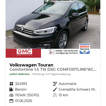
Volkswagen Touran
Comfortline 1.5 TSI DSG COMFORTLINE*ACC*LED*PDC*KAMERA*NAVI*SHZ* 7-SITZER 17-ZOLL
sofort lieferbar
Fahrzeug mit Tageszulassung
Fahrzeugnr.
324393
Getriebe
Automatik
Kraftstoff
Benzin
Außenfarbe
Grenadilla Schwarz Metallic
Leistung
110 kW (150 PS)
Kilometerstand
10 km
01.06.2026