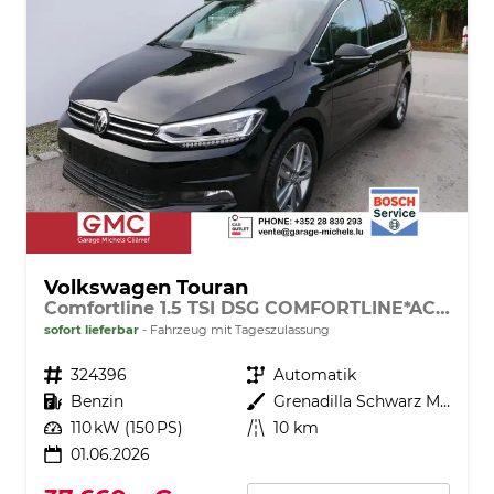
Volkswagen Touran
Comfortline 1.5 TSI DSG COMFORTLINE*ACC*LED*PDC*KAMERA*NAVI*SHZ* 7-SITZER 17-ZOLL
sofort lieferbar
Fahrzeug mit Tageszulassung
Fahrzeugnr.
324396
Getriebe
Automatik
Kraftstoff
Benzin
Außenfarbe
Grenadilla Schwarz Metallic
Leistung
110 kW (150 PS)
Kilometerstand
10 km
01.06.2026