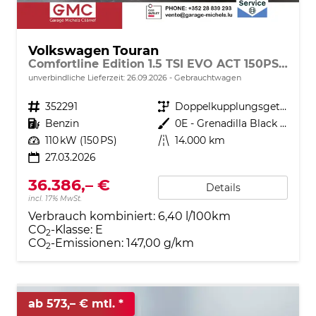
Volkswagen Touran
Comfortline Edition 1.5 TSI EVO ACT 150PS/110kW DSG7 2026 +AHK+TRAILER ASSIST+APP-Connect+RFK+17"ALU+SHZ
unverbindliche Lieferzeit:
26.09.2026
Gebrauchtwagen
Fahrzeugnr.
352291
Getriebe
Doppelkupplungsgetriebe (DSG)
Kraftstoff
Benzin
Außenfarbe
0E - Grenadilla Black Met.
Leistung
110 kW (150 PS)
Kilometerstand
14.000 km
27.03.2026
36.386,– €
Details
incl. 17% MwSt.
Verbrauch kombiniert:
6,40 l/100km
CO
-Klasse:
E
2
CO
-Emissionen:
147,00 g/km
2
ab 573,– € mtl.