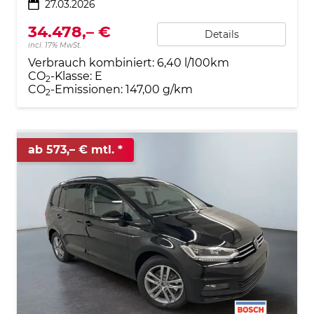
27.03.2026
34.478,– €
Details
incl. 17% MwSt.
Verbrauch kombiniert:
6,40 l/100km
CO
-Klasse:
E
2
CO
-Emissionen:
147,00 g/km
2
ab 573,– € mtl.