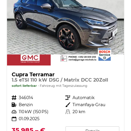
Cupra Terramar
1.5 eTSI 110 kW DSG / Matrix DCC 20Zoll
sofort lieferbar
Fahrzeug mit Tageszulassung
Fahrzeugnr.
346014
Getriebe
Automatik
Kraftstoff
Benzin
Außenfarbe
Timanfaya-Grau
Leistung
110 kW (150 PS)
Kilometerstand
20 km
01.09.2025
35.985,– €