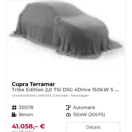
Cupra Terramar
Tribe Edition 2,0 TSI DSG 4Drive 150kW 5 Jahre MJ2
unverbindliche Lieferzeit:
3 Monate
Neuwagen
Fahrzeugnr.
335578
Getriebe
Automatik
Kraftstoff
Benzin
Leistung
150 kW (204 PS)
41.058,– €
Details
incl. 17% MwSt.