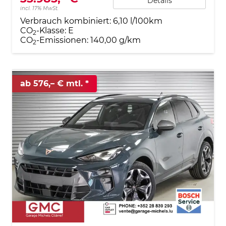
Details
incl. 17% MwSt.
Verbrauch kombiniert:
6,10 l/100km
CO
-Klasse:
E
2
CO
-Emissionen:
140,00 g/km
2
ab 576,– € mtl.