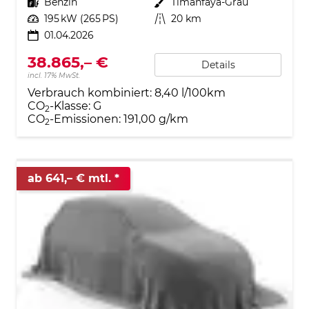
Kraftstoff
Benzin
Außenfarbe
Timanfaya-Grau
Leistung
195 kW (265 PS)
Kilometerstand
20 km
01.04.2026
38.865,– €
Details
incl. 17% MwSt.
Verbrauch kombiniert:
8,40 l/100km
CO
-Klasse:
G
2
CO
-Emissionen:
191,00 g/km
2
ab 641,– € mtl.