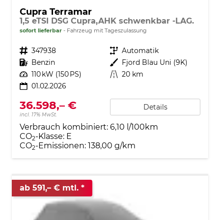
Cupra Terramar
1,5 eTSI DSG Cupra,AHK schwenkbar -LAG.
sofort lieferbar
Fahrzeug mit Tageszulassung
Fahrzeugnr.
347938
Getriebe
Automatik
Kraftstoff
Benzin
Außenfarbe
Fjord Blau Uni (9K)
Leistung
110 kW (150 PS)
Kilometerstand
20 km
01.02.2026
36.598,– €
Details
incl. 17% MwSt.
Verbrauch kombiniert:
6,10 l/100km
CO
-Klasse:
E
2
CO
-Emissionen:
138,00 g/km
2
ab 591,– € mtl.