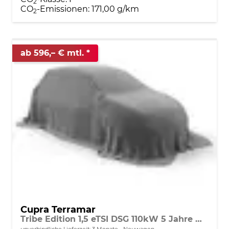
2
CO
-Emissionen:
171,00 g/km
2
ab 596,– € mtl.
Cupra Terramar
Tribe Edition 1,5 eTSI DSG 110kW 5 Jahre MJ27
unverbindliche Lieferzeit:
3 Monate
Neuwagen