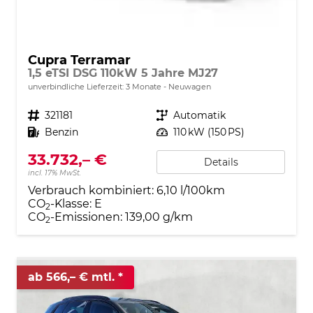
Cupra Terramar
1,5 eTSI DSG 110kW 5 Jahre MJ27
unverbindliche Lieferzeit:
3 Monate
Neuwagen
Fahrzeugnr.
321181
Getriebe
Automatik
Kraftstoff
Benzin
Leistung
110 kW (150 PS)
33.732,– €
Details
incl. 17% MwSt.
Verbrauch kombiniert:
6,10 l/100km
CO
-Klasse:
E
2
CO
-Emissionen:
139,00 g/km
2
ab 566,– € mtl.