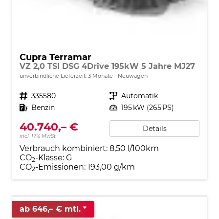
Cupra Terramar
VZ 2,0 TSI DSG 4Drive 195kW 5 Jahre MJ27
unverbindliche Lieferzeit:
3 Monate
Neuwagen
Fahrzeugnr.
335580
Getriebe
Automatik
Kraftstoff
Benzin
Leistung
195 kW (265 PS)
40.740,– €
Details
incl. 17% MwSt.
Verbrauch kombiniert:
8,50 l/100km
CO
-Klasse:
G
2
CO
-Emissionen:
193,00 g/km
2
ab 646,– € mtl.