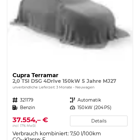
Cupra Terramar
2,0 TSI DSG 4Drive 150kW 5 Jahre MJ27
unverbindliche Lieferzeit:
3 Monate
Neuwagen
Fahrzeugnr.
321179
Getriebe
Automatik
Kraftstoff
Benzin
Leistung
150 kW (204 PS)
37.554,– €
Details
incl. 17% MwSt.
Verbrauch kombiniert:
7,50 l/100km
CO
-Klasse:
F