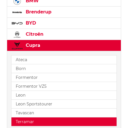
BMW
Brenderup
BYD
Citroën
Cupra
Ateca
Born
Formentor
Formentor VZ5
Leon
Leon Sportstourer
Tavascan
Terramar