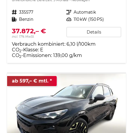
Fahrzeugnr.
335577
Getriebe
Automatik
Kraftstoff
Benzin
Leistung
110 kW (150 PS)
37.872,– €
Details
incl. 17% MwSt.
Verbrauch kombiniert:
6,10 l/100km
CO
-Klasse:
E
2
CO
-Emissionen:
139,00 g/km
2
ab 597,– € mtl.