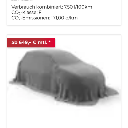
Verbrauch kombiniert:
7,50 l/100km
CO
-Klasse:
F
2
CO
-Emissionen:
171,00 g/km
2
ab 649,– € mtl.