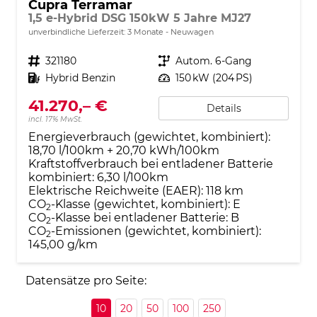
Cupra Terramar
1,5 e-Hybrid DSG 150kW 5 Jahre MJ27
unverbindliche Lieferzeit:
3 Monate
Neuwagen
Fahrzeugnr.
321180
Getriebe
Autom. 6-Gang
Kraftstoff
Hybrid Benzin
Leistung
150 kW (204 PS)
41.270,– €
Details
incl. 17% MwSt.
Energieverbrauch (gewichtet, kombiniert):
18,70 l/100km + 20,70 kWh/100km
Kraftstoffverbrauch bei entladener Batterie
kombiniert:
6,30 l/100km
Elektrische Reichweite (EAER):
118 km
CO
-Klasse (gewichtet, kombiniert):
E
2
CO
-Klasse bei entladener Batterie:
B
2
CO
-Emissionen (gewichtet, kombiniert):
2
145,00 g/km
Datensätze pro Seite:
10
20
50
100
250