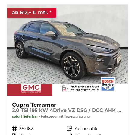
ab 612,– € mtl.
Cupra Terramar
2.0 TSI 195 kW 4Drive VZ DSG / DCC AHK schwe
sofort lieferbar
Fahrzeug mit Tageszulassung
Fahrzeugnr.
352182
Getriebe
Automatik