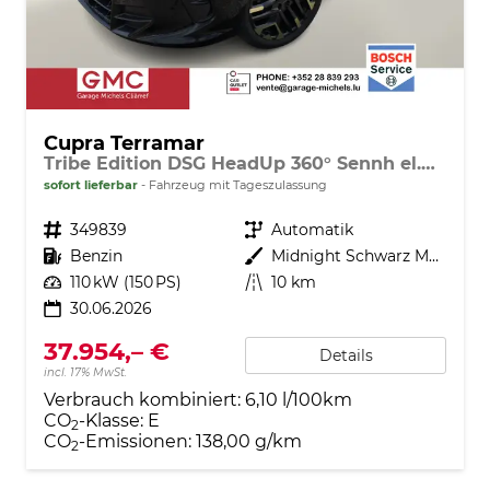
Cupra Terramar
Tribe Edition DSG HeadUp 360° Sennh el.Hk ParkA
sofort lieferbar
Fahrzeug mit Tageszulassung
Fahrzeugnr.
349839
Getriebe
Automatik
Kraftstoff
Benzin
Außenfarbe
Midnight Schwarz Metallic
Leistung
110 kW (150 PS)
Kilometerstand
10 km
30.06.2026
37.954,– €
Details
incl. 17% MwSt.
Verbrauch kombiniert:
6,10 l/100km
CO
-Klasse:
E
2
CO
-Emissionen:
138,00 g/km
2