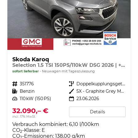
Skoda Karoq
Selection 1.5 TSI 150PS/110kW DSG 2026 | +TravelAssist +RFK & Parksensoren +Var. Gepäckraumboden
sofort lieferbar
Neuwagen mit Tageszulassung
Fahrzeugnr.
351776
Getriebe
Doppelkupplungsgetriebe (DSG)
Kraftstoff
Benzin
Außenfarbe
5X - Graphite Grey Met.
Leistung
110 kW (150 PS)
23.06.2026
32.090,– €
Details
incl. 17% MwSt.
Verbrauch kombiniert:
6,10 l/100km
CO
-Klasse:
E
2
CO
-Emissionen:
138,00 g/km
2