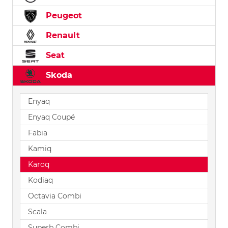
Peugeot
Renault
Seat
Skoda
Enyaq
Enyaq Coupé
Fabia
Kamiq
Karoq
Kodiaq
Octavia Combi
Scala
Superb Combi