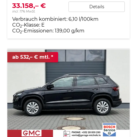
33.158,– €
Details
incl. 17% MwSt.
Verbrauch kombiniert:
6,10 l/100km
CO
-Klasse:
E
2
CO
-Emissionen:
139,00 g/km
2
ab 532,– € mtl.