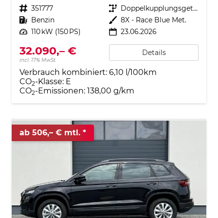
Fahrzeugnr.
351777
Getriebe
Doppelkupplungsgetriebe (DSG)
Kraftstoff
Benzin
Außenfarbe
8X - Race Blue Met.
Leistung
110 kW (150 PS)
23.06.2026
32.090,– €
Details
incl. 17% MwSt.
Verbrauch kombiniert:
6,10 l/100km
CO
-Klasse:
E
2
CO
-Emissionen:
138,00 g/km
2
ab 506,– € mtl.