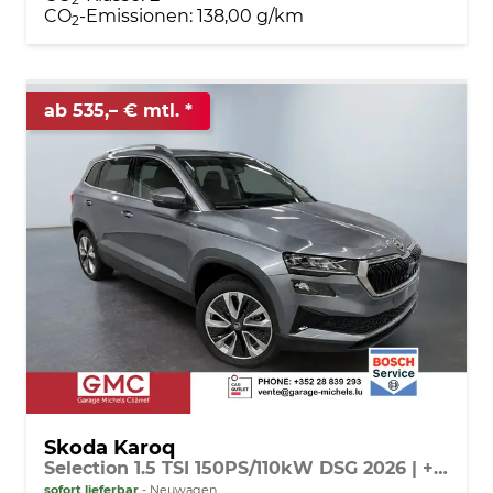
CO
-Emissionen:
138,00 g/km
2
ab 535,– € mtl.
Skoda Karoq
Selection 1.5 TSI 150PS/110kW DSG 2026 | +AHK +TravelAssist +RFK & Parksensoren
sofort lieferbar
Neuwagen