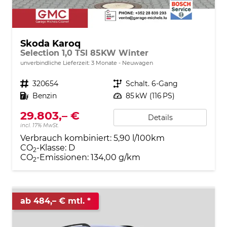
Skoda Karoq
Selection 1,0 TSI 85KW Winter
unverbindliche Lieferzeit:
3 Monate
Neuwagen
Fahrzeugnr.
320654
Getriebe
Schalt. 6-Gang
Kraftstoff
Benzin
Leistung
85 kW (116 PS)
29.803,– €
Details
incl. 17% MwSt.
Verbrauch kombiniert:
5,90 l/100km
CO
-Klasse:
D
2
CO
-Emissionen:
134,00 g/km
2
ab 484,– € mtl.