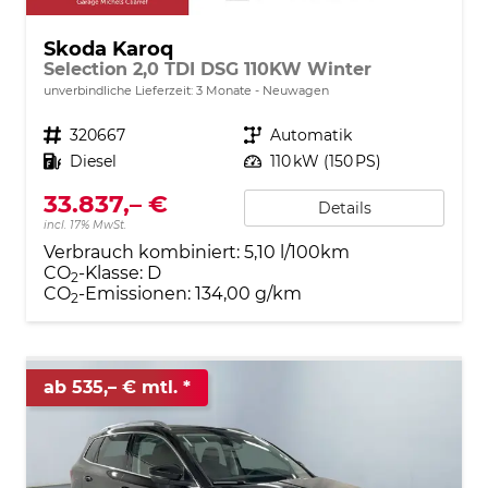
Skoda Karoq
Selection 2,0 TDI DSG 110KW Winter
unverbindliche Lieferzeit:
3 Monate
Neuwagen
Fahrzeugnr.
320667
Getriebe
Automatik
Kraftstoff
Diesel
Leistung
110 kW (150 PS)
33.837,– €
Details
incl. 17% MwSt.
Verbrauch kombiniert:
5,10 l/100km
CO
-Klasse:
D
2
CO
-Emissionen:
134,00 g/km
2
ab 535,– € mtl.