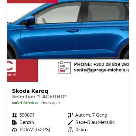
Skoda Karoq
Selection *LAGERND*
sofort lieferbar
Neuwagen
Fahrzeugnr.
350891
Getriebe
Autom. 7-Gang
Kraftstoff
Benzin
Außenfarbe
Race-Blau Metallic
Leistung
110 kW (150 PS)
Kilometerstand
10 km