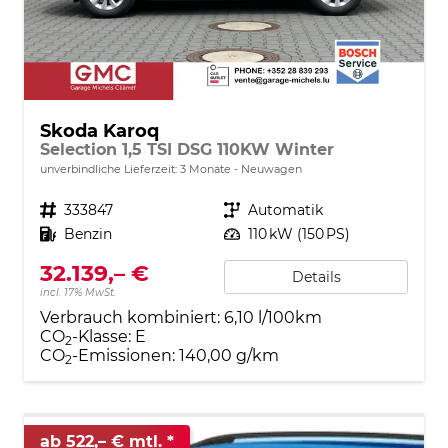
Skoda Karoq
Selection 1,5 TSI DSG 110KW Winter
unverbindliche Lieferzeit:
3 Monate
Neuwagen
Fahrzeugnr.
333847
Getriebe
Automatik
Kraftstoff
Benzin
Leistung
110 kW (150 PS)
32.139,– €
Details
incl. 17% MwSt.
Verbrauch kombiniert:
6,10 l/100km
CO
-Klasse:
E
2
CO
-Emissionen:
140,00 g/km
2
ab 522,– € mtl.