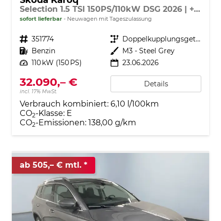
Selection 1.5 TSI 150PS/110kW DSG 2026 | +TravelAssist +RFK & Parksensoren +Var. Gepäckraumboden
sofort lieferbar
Neuwagen mit Tageszulassung
Fahrzeugnr.
351774
Getriebe
Doppelkupplungsgetriebe (DSG)
Kraftstoff
Benzin
Außenfarbe
M3 - Steel Grey
Leistung
110 kW (150 PS)
23.06.2026
32.090,– €
Details
incl. 17% MwSt.
Verbrauch kombiniert:
6,10 l/100km
CO
-Klasse:
E
2
CO
-Emissionen:
138,00 g/km
2
ab 505,– € mtl.