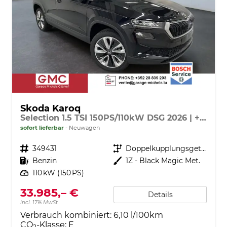
Skoda Karoq
Selection 1.5 TSI 150PS/110kW DSG 2026 | +AHK +TravelAssist +RFK & Parksensoren
sofort lieferbar
Neuwagen
Fahrzeugnr.
349431
Getriebe
Doppelkupplungsgetriebe (DSG)
Kraftstoff
Benzin
Außenfarbe
1Z - Black Magic Met.
Leistung
110 kW (150 PS)
33.985,– €
Details
incl. 17% MwSt.
Verbrauch kombiniert:
6,10 l/100km
CO
-Klasse:
E
2