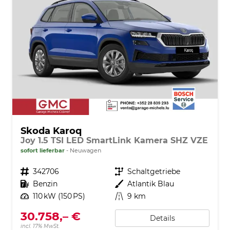
Skoda Karoq
Joy 1.5 TSI LED SmartLink Kamera SHZ VZE
sofort lieferbar
Neuwagen
Fahrzeugnr.
342706
Getriebe
Schaltgetriebe
Kraftstoff
Benzin
Außenfarbe
Atlantik Blau
Leistung
110 kW (150 PS)
Kilometerstand
9 km
30.758,– €
Details
incl. 17% MwSt.