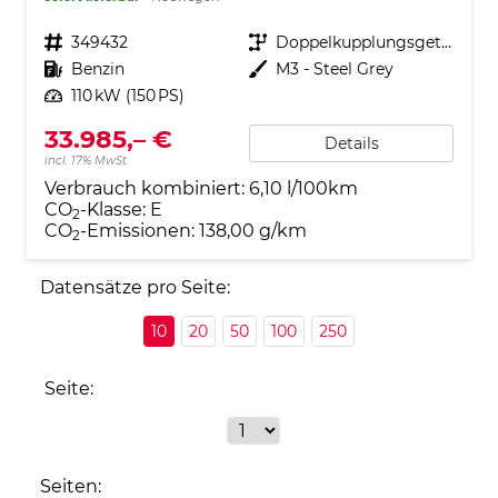
Fahrzeugnr.
349432
Getriebe
Doppelkupplungsgetriebe (DSG)
Kraftstoff
Benzin
Außenfarbe
M3 - Steel Grey
Leistung
110 kW (150 PS)
33.985,– €
Details
incl. 17% MwSt.
Verbrauch kombiniert:
6,10 l/100km
CO
-Klasse:
E
2
CO
-Emissionen:
138,00 g/km
2
Datensätze pro Seite:
10
20
50
100
250
Seite:
Seiten: