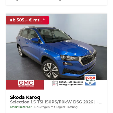
ab 505,– € mtl.
Skoda Karoq
Selection 1.5 TSI 150PS/110kW DSG 2026 | +TravelAssist +RFK & Parksensoren +Var. Gepäckraumboden
sofort lieferbar
Neuwagen mit Tageszulassung