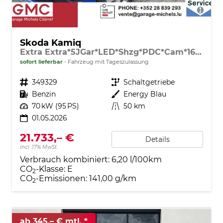
Skoda Kamiq
Extra Extra*5JGar*LED*Shzg*PDC*Cam*16Zoll*ACA*
sofort lieferbar
Fahrzeug mit Tageszulassung
Fahrzeugnr.
349329
Getriebe
Schaltgetriebe
Kraftstoff
Benzin
Außenfarbe
Energy Blau
Leistung
70 kW (95 PS)
Kilometerstand
50 km
01.05.2026
21.733,– €
Details
incl. 17% MwSt.
Verbrauch kombiniert:
6,20 l/100km
CO
-Klasse:
E
2
CO
-Emissionen:
141,00 g/km
2
ab 345,– € mtl.