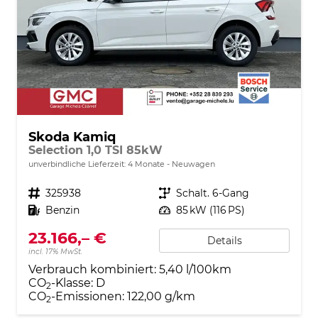
Skoda Kamiq
Selection 1,0 TSI 85kW
unverbindliche Lieferzeit:
4 Monate
Neuwagen
Fahrzeugnr.
325938
Getriebe
Schalt. 6-Gang
Kraftstoff
Benzin
Leistung
85 kW (116 PS)
23.166,– €
Details
incl. 17% MwSt.
Verbrauch kombiniert:
5,40 l/100km
CO
-Klasse:
D
2
CO
-Emissionen:
122,00 g/km
2