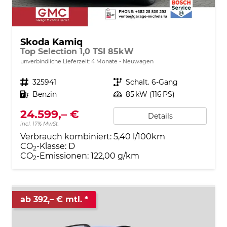
Skoda Kamiq
Top Selection 1,0 TSI 85kW
unverbindliche Lieferzeit:
4 Monate
Neuwagen
Fahrzeugnr.
325941
Getriebe
Schalt. 6-Gang
Kraftstoff
Benzin
Leistung
85 kW (116 PS)
24.599,– €
Details
incl. 17% MwSt.
Verbrauch kombiniert:
5,40 l/100km
CO
-Klasse:
D
2
CO
-Emissionen:
122,00 g/km
2
ab 392,– € mtl.