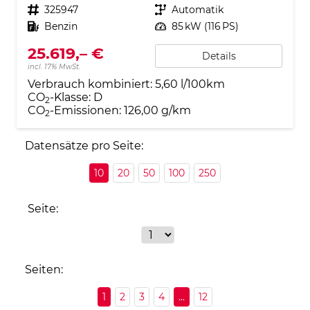
Fahrzeugnr.
325947
Getriebe
Automatik
Kraftstoff
Benzin
Leistung
85 kW (116 PS)
25.619,– €
Details
incl. 17% MwSt.
Verbrauch kombiniert:
5,60 l/100km
CO
-Klasse:
D
2
CO
-Emissionen:
126,00 g/km
2
Datensätze pro Seite:
10
20
50
100
250
Seite:
Seiten:
1
2
3
4
...
12