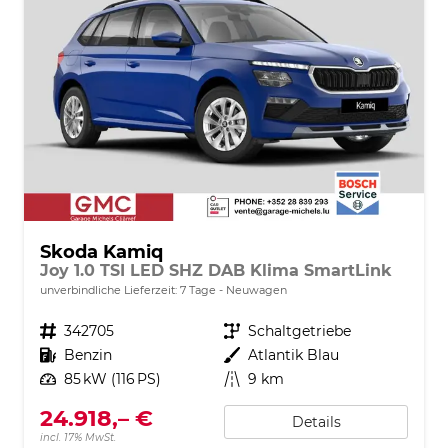
Skoda Kamiq
Joy 1.0 TSI LED SHZ DAB Klima SmartLink
unverbindliche Lieferzeit:
7 Tage
Neuwagen
Fahrzeugnr.
342705
Getriebe
Schaltgetriebe
Kraftstoff
Benzin
Außenfarbe
Atlantik Blau
Leistung
85 kW (116 PS)
Kilometerstand
9 km
24.918,– €
Details
incl. 17% MwSt.