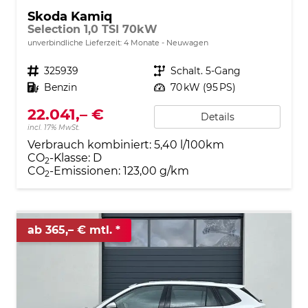
Skoda Kamiq
Selection 1,0 TSI 70kW
unverbindliche Lieferzeit:
4 Monate
Neuwagen
Fahrzeugnr.
325939
Getriebe
Schalt. 5-Gang
Kraftstoff
Benzin
Leistung
70 kW (95 PS)
22.041,– €
Details
incl. 17% MwSt.
Verbrauch kombiniert:
5,40 l/100km
CO
-Klasse:
D
2
CO
-Emissionen:
123,00 g/km
2
ab 365,– € mtl.