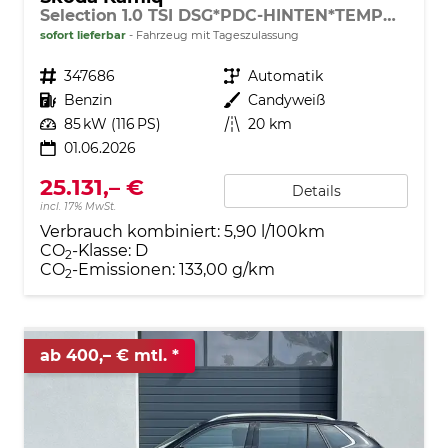
Selection 1.0 TSI DSG*PDC-HINTEN*TEMPOMAT*SMARTLINK*SHZ*LED*KLIMAAUTOMATIK*
sofort lieferbar
Fahrzeug mit Tageszulassung
Fahrzeugnr.
347686
Getriebe
Automatik
Kraftstoff
Benzin
Außenfarbe
Candyweiß
Leistung
85 kW (116 PS)
Kilometerstand
20 km
01.06.2026
25.131,– €
Details
incl. 17% MwSt.
Verbrauch kombiniert:
5,90 l/100km
CO
-Klasse:
D
2
CO
-Emissionen:
133,00 g/km
2
ab 400,– € mtl.