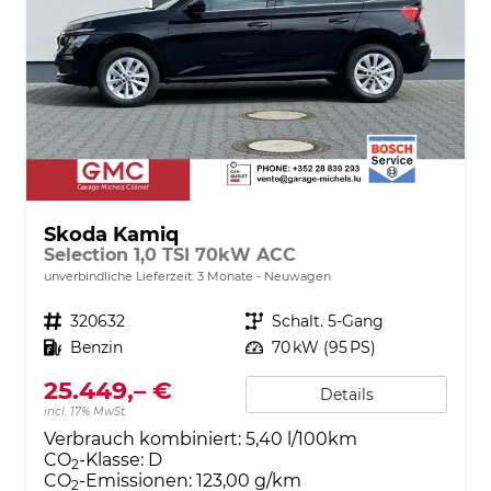
Skoda Kamiq
Selection 1,0 TSI 70kW ACC
unverbindliche Lieferzeit:
3 Monate
Neuwagen
Fahrzeugnr.
320632
Getriebe
Schalt. 5-Gang
Kraftstoff
Benzin
Leistung
70 kW (95 PS)
25.449,– €
Details
incl. 17% MwSt.
Verbrauch kombiniert:
5,40 l/100km
CO
-Klasse:
D
2
CO
-Emissionen:
123,00 g/km
2