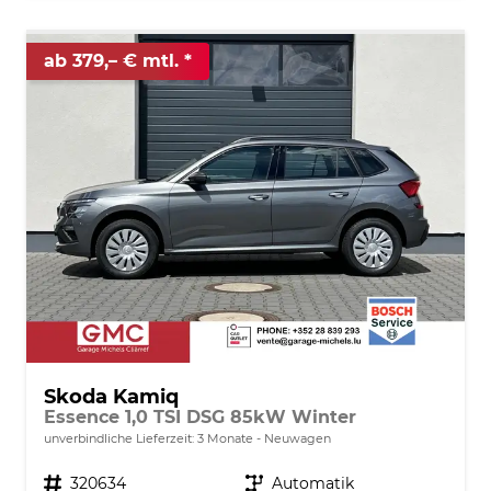
ab 379,– € mtl.
Skoda Kamiq
Essence 1,0 TSI DSG 85kW Winter
unverbindliche Lieferzeit:
3 Monate
Neuwagen
Fahrzeugnr.
320634
Getriebe
Automatik