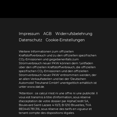
Impressum
AGB
Widerrufsbelehrung
Datenschutz
Cookie-Einstellungen
Weitere Informationen zum offiziellen
Kraftstoffverbrauch und zu den offiziellen spezifischen
CO
-Emissionen und gegebenenfalls zum
2
Stromverbrauch neuer PKW können dem 'Leitfaden
über den offiziellen Kraftstoffverbrauch, die offiziellen
spezifischen CO
-Emissionen und den offiziellen
2
Stromverbrauch neuer PKW' entnommen werden, der
an allen Verkaufsstellen und bei der 'Deutschen
Automobil Treuhand GmbH' unentgeltlich erhältlich ist
unter www.dat.de.
*Attention : ce calcul n'est ni une offre ni une publicité. Il
vous est transmis à titre d'information, sous réserve
d'acceptation de votre dossier par AlphaCredit SA,
Boulevard Saint-Lazare 4-10/3, B-1210 Bruxelles, TVA
BE0445.781.316, sous réserve des tarifs en vigueur et
tenant compte des dispositions légales.