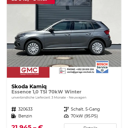
Skoda Kamiq
Essence 1,0 TSI 70kW Winter
unverbindliche Lieferzeit:
3 Monate
Neuwagen
Fahrzeugnr.
320633
Getriebe
Schalt. 5-Gang
Kraftstoff
Benzin
Leistung
70 kW (95 PS)
21.945,– €