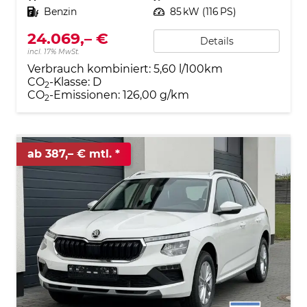
Kraftstoff
Benzin
Leistung
85 kW (116 PS)
24.069,– €
Details
incl. 17% MwSt.
Verbrauch kombiniert:
5,60 l/100km
CO
-Klasse:
D
2
CO
-Emissionen:
126,00 g/km
2
ab 387,– € mtl.