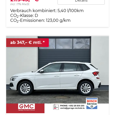
Details
incl. 17% MwSt.
Verbrauch kombiniert:
5,40 l/100km
CO
-Klasse:
D
2
CO
-Emissionen:
123,00 g/km
2
ab 347,– € mtl.