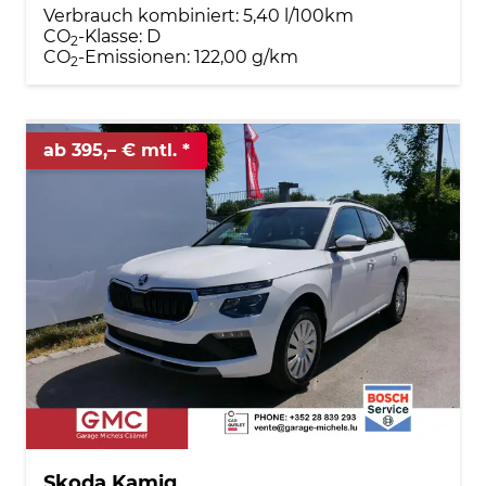
Verbrauch kombiniert:
5,40 l/100km
CO
-Klasse:
D
2
CO
-Emissionen:
122,00 g/km
2
ab 395,– € mtl.
Skoda Kamiq