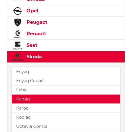
Opel
Peugeot
Renault
Seat
Skoda
Enyaq
Enyaq Coupé
Fabia
Kamiq
Karoq
Kodiaq
Octavia Combi