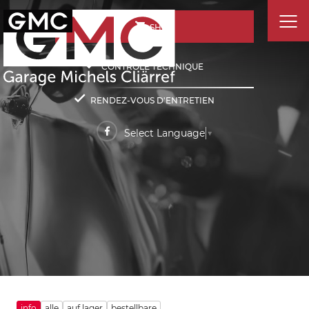
SHOP
CONTRÔLE TECHNIQUE
RENDEZ-VOUS D'ENTRETIEN
Select Language
▼
info
alle
auf lager
bestellbare