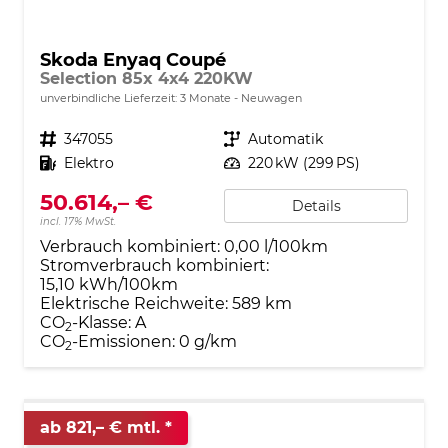
Skoda Enyaq Coupé
Selection 85x 4x4 220KW
unverbindliche Lieferzeit:
3 Monate
Neuwagen
Fahrzeugnr.
347055
Getriebe
Automatik
Kraftstoff
Elektro
Leistung
220 kW (299 PS)
50.614,– €
Details
incl. 17% MwSt.
Verbrauch kombiniert:
0,00 l/100km
Stromverbrauch kombiniert:
15,10 kWh/100km
Elektrische Reichweite:
589 km
CO
-Klasse:
A
2
CO
-Emissionen:
0 g/km
2
ab 821,– € mtl.