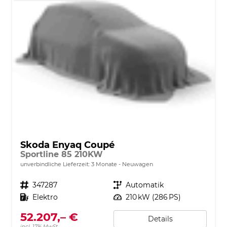
Skoda Enyaq Coupé
Sportline 85 210KW
unverbindliche Lieferzeit:
3 Monate
Neuwagen
Fahrzeugnr.
347287
Getriebe
Automatik
Kraftstoff
Elektro
Leistung
210 kW (286 PS)
52.207,– €
Details
incl. 17% MwSt.