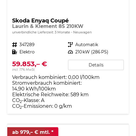
Skoda Enyaq Coupé
Laurin & Klement 85 210KW
unverbindliche Lieferzeit:
3 Monate
Neuwagen
Fahrzeugnr.
347289
Getriebe
Automatik
Kraftstoff
Elektro
Leistung
210 kW (286 PS)
59.853,– €
Details
incl. 17% MwSt.
Verbrauch kombiniert:
0,00 l/100km
Stromverbrauch kombiniert:
14,90 kWh/100km
Elektrische Reichweite:
589 km
CO
-Klasse:
A
2
CO
-Emissionen:
0 g/km
2
ab 979,– € mtl.