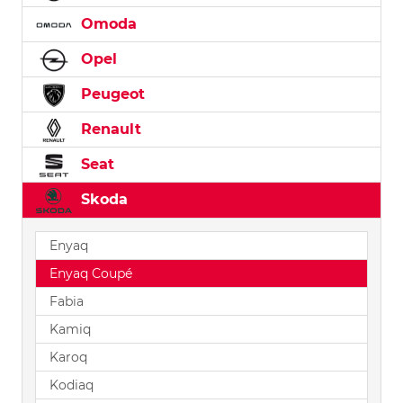
Omoda
Opel
Peugeot
Renault
Seat
Skoda
Enyaq
Enyaq Coupé
Fabia
Kamiq
Karoq
Kodiaq