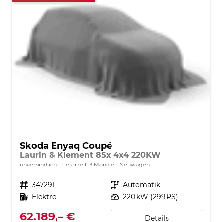
Skoda Enyaq Coupé
Laurin & Klement 85x 4x4 220KW
unverbindliche Lieferzeit:
3 Monate
Neuwagen
Fahrzeugnr.
347291
Getriebe
Automatik
Kraftstoff
Elektro
Leistung
220 kW (299 PS)
62.189,– €
Details