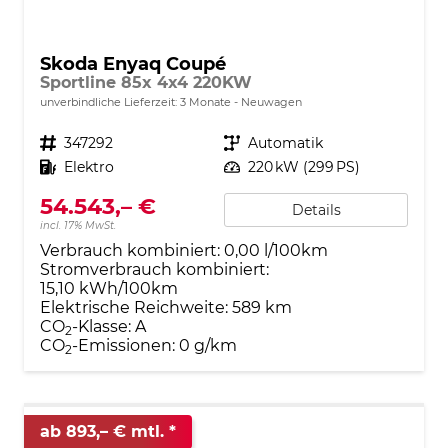
Skoda Enyaq Coupé
Sportline 85x 4x4 220KW
unverbindliche Lieferzeit:
3 Monate
Neuwagen
Fahrzeugnr.
347292
Getriebe
Automatik
Kraftstoff
Elektro
Leistung
220 kW (299 PS)
54.543,– €
Details
incl. 17% MwSt.
Verbrauch kombiniert:
0,00 l/100km
Stromverbrauch kombiniert:
15,10 kWh/100km
Elektrische Reichweite:
589 km
CO
-Klasse:
A
2
CO
-Emissionen:
0 g/km
2
ab 893,– € mtl.