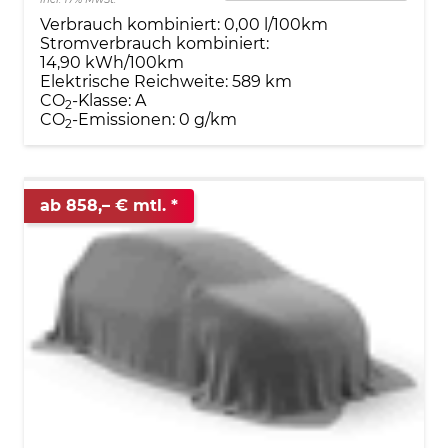
Verbrauch kombiniert:
0,00 l/100km
Stromverbrauch kombiniert:
14,90 kWh/100km
Elektrische Reichweite:
589 km
CO
-Klasse:
A
2
CO
-Emissionen:
0 g/km
2
ab 858,– € mtl.