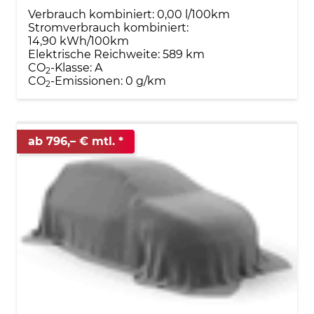
Verbrauch kombiniert:
0,00 l/100km
Stromverbrauch kombiniert:
14,90 kWh/100km
Elektrische Reichweite:
589 km
CO
-Klasse:
A
2
CO
-Emissionen:
0 g/km
2
ab 796,– € mtl.