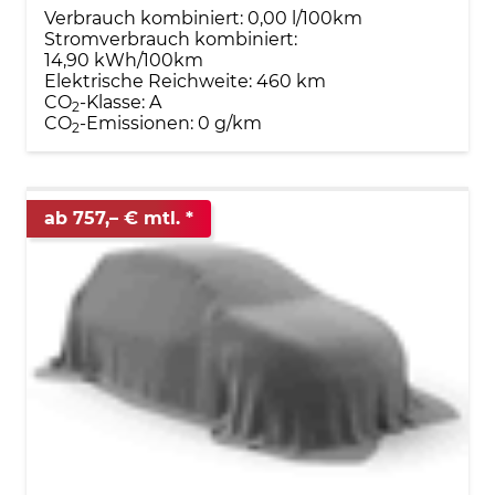
Verbrauch kombiniert:
0,00 l/100km
Stromverbrauch kombiniert:
14,90 kWh/100km
Elektrische Reichweite:
460 km
CO
-Klasse:
A
2
CO
-Emissionen:
0 g/km
2
ab 757,– € mtl.