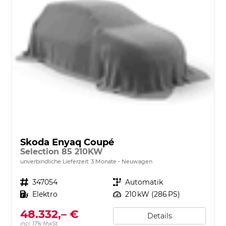
Skoda Enyaq Coupé
Selection 85 210KW
unverbindliche Lieferzeit:
3 Monate
Neuwagen
Fahrzeugnr.
347054
Getriebe
Automatik
Kraftstoff
Elektro
Leistung
210 kW (286 PS)
48.332,– €
Details
incl. 17% MwSt.