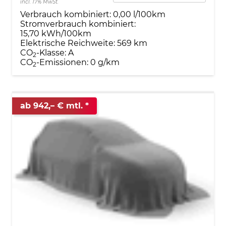
incl. 17% MwSt.
Verbrauch kombiniert:
0,00 l/100km
Stromverbrauch kombiniert:
15,70 kWh/100km
Elektrische Reichweite:
569 km
CO
-Klasse:
A
2
CO
-Emissionen:
0 g/km
2
ab 942,– € mtl.