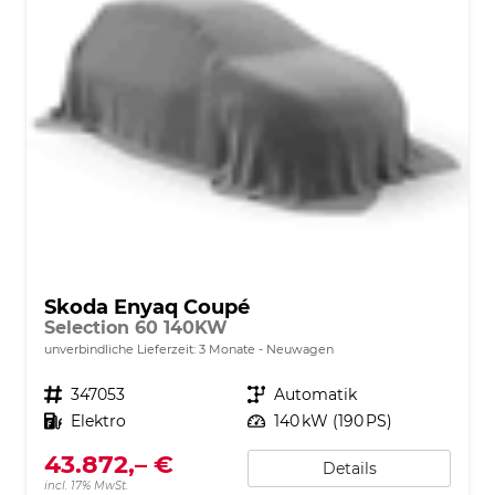
Skoda Enyaq Coupé
Selection 60 140KW
unverbindliche Lieferzeit:
3 Monate
Neuwagen
Fahrzeugnr.
347053
Getriebe
Automatik
Kraftstoff
Elektro
Leistung
140 kW (190 PS)
43.872,– €
Details
incl. 17% MwSt.