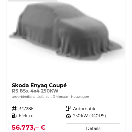
Skoda Enyaq Coupé
RS 85x 4x4 250KW
unverbindliche Lieferzeit:
3 Monate
Neuwagen
Fahrzeugnr.
347286
Getriebe
Automatik
Kraftstoff
Elektro
Leistung
250 kW (340 PS)
56.773,– €
Details