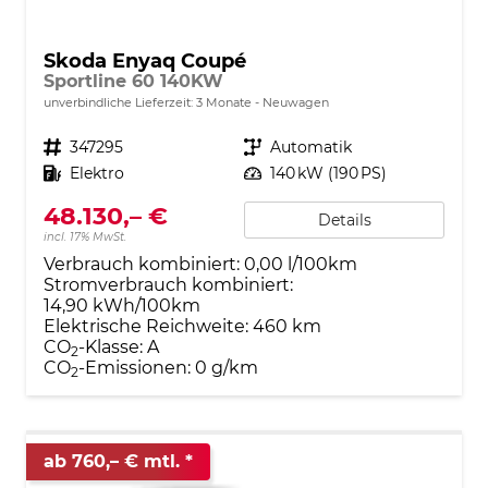
Skoda Enyaq Coupé
Sportline 60 140KW
unverbindliche Lieferzeit:
3 Monate
Neuwagen
Fahrzeugnr.
347295
Getriebe
Automatik
Kraftstoff
Elektro
Leistung
140 kW (190 PS)
48.130,– €
Details
incl. 17% MwSt.
Verbrauch kombiniert:
0,00 l/100km
Stromverbrauch kombiniert:
14,90 kWh/100km
Elektrische Reichweite:
460 km
CO
-Klasse:
A
2
CO
-Emissionen:
0 g/km
2
ab 760,– € mtl.