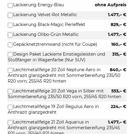
Lackierung Energy-Blau
ohne Aufpreis
Lackierung Velvet-Rot Metallic
1.477,– €
Lackierung Black-Magic Perleffekt
829,– €
Lackierung Olibo-Grün Metallic
1.477,– €
Gepäcknetztrennwand (nicht für Coupe)
160,– €
Design Paket Lackierte Einstiegsleisten und
315,– €
Stoßfänger in Wagenfarbe (Nur SUV)
Leichtmetallfelge 20 Zoll Neptune Aero in
840,– €
Anthrazit glanzgedreht mit Sommerbereifung 235/50
R20 vorn, 255/45 R20 hinten
Leichtmetallfelge 20 Zoll Vega in Silber mit
553,– €
Sommerbereifung 235/50 R20 vorn, 255/45 R20 hinten
Leichtmetallfelge 19 Zoll Regulus Aero in
224,– €
Anthrazit glanzgedreht
Leichtmetallfelge 21 Zoll Aquarius in
1.477,– €
Anthrazit glanzgedreht mit Sommerbereifung 235/45
R21 vorn, 255/40 R21 hinten