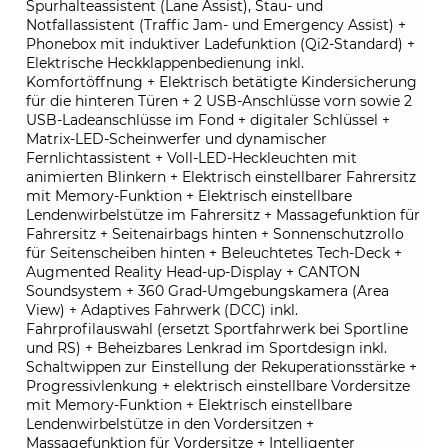
Spurhalteassistent (Lane Assist), Stau- und
Notfallassistent (Traffic Jam- und Emergency Assist) +
Phonebox mit induktiver Ladefunktion (Qi2-Standard) +
Elektrische Heckklappenbedienung inkl.
Komfortöffnung + Elektrisch betätigte Kindersicherung
für die hinteren Türen + 2 USB-Anschlüsse vorn sowie 2
USB-Ladeanschlüsse im Fond + digitaler Schlüssel +
Matrix-LED-Scheinwerfer und dynamischer
Fernlichtassistent + Voll-LED-Heckleuchten mit
animierten Blinkern + Elektrisch einstellbarer Fahrersitz
mit Memory-Funktion + Elektrisch einstellbare
Lendenwirbelstütze im Fahrersitz + Massagefunktion für
Fahrersitz + Seitenairbags hinten + Sonnenschutzrollo
für Seitenscheiben hinten + Beleuchtetes Tech-Deck +
Augmented Reality Head-up-Display + CANTON
Soundsystem + 360 Grad-Umgebungskamera (Area
View) + Adaptives Fahrwerk (DCC) inkl.
Fahrprofilauswahl (ersetzt Sportfahrwerk bei Sportline
und RS) + Beheizbares Lenkrad im Sportdesign inkl.
Schaltwippen zur Einstellung der Rekuperationsstärke +
Progressivlenkung + elektrisch einstellbare Vordersitze
mit Memory-Funktion + Elektrisch einstellbare
Lendenwirbelstütze in den Vordersitzen +
Massagefunktion für Vordersitze + Intelligenter