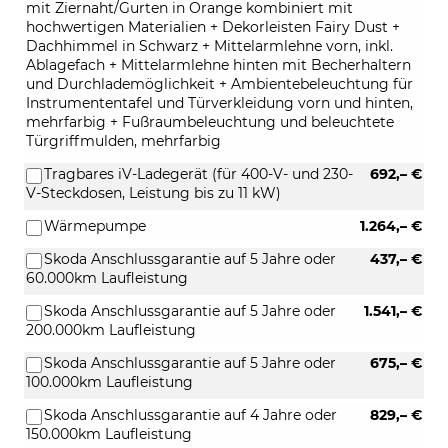
mit Ziernaht/Gurten in Orange kombiniert mit
hochwertigen Materialien + Dekorleisten Fairy Dust +
Dachhimmel in Schwarz + Mittelarmlehne vorn, inkl.
Ablagefach + Mittelarmlehne hinten mit Becherhaltern
und Durchlademöglichkeit + Ambientebeleuchtung für
Instrumententafel und Türverkleidung vorn und hinten,
mehrfarbig + Fußraumbeleuchtung und beleuchtete
Türgriffmulden, mehrfarbig
Tragbares iV-Ladegerät (für 400-V- und 230-
692,– €
V-Steckdosen, Leistung bis zu 11 kW)
Wärmepumpe
1.264,– €
Skoda Anschlussgarantie auf 5 Jahre oder
437,– €
60.000km Laufleistung
Skoda Anschlussgarantie auf 5 Jahre oder
1.541,– €
200.000km Laufleistung
Skoda Anschlussgarantie auf 5 Jahre oder
675,– €
100.000km Laufleistung
Skoda Anschlussgarantie auf 4 Jahre oder
829,– €
150.000km Laufleistung