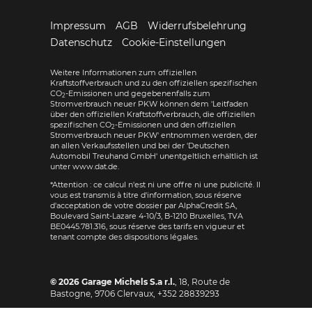
Impressum
AGB
Widerrufsbelehrung
Datenschutz
Cookie-Einstellungen
Weitere Informationen zum offiziellen
Kraftstoffverbrauch und zu den offiziellen spezifischen
CO
-Emissionen und gegebenenfalls zum
2
Stromverbrauch neuer PKW können dem 'Leitfaden
über den offiziellen Kraftstoffverbrauch, die offiziellen
spezifischen CO
-Emissionen und den offiziellen
2
Stromverbrauch neuer PKW' entnommen werden, der
an allen Verkaufsstellen und bei der 'Deutschen
Automobil Treuhand GmbH' unentgeltlich erhältlich ist
unter www.dat.de.
*Attention : ce calcul n'est ni une offre ni une publicité. Il
vous est transmis à titre d'information, sous réserve
d'acceptation de votre dossier par AlphaCredit SA,
Boulevard Saint-Lazare 4-10/3, B-1210 Bruxelles, TVA
BE0445.781.316, sous réserve des tarifs en vigueur et
tenant compte des dispositions légales.
© 2026
Garage Michels S.a r.l.
,
18, Route de
Bastogne
,
9706
Clervaux,
+352 28839293