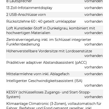
8 Lautsprecher
vorhanden
13 Zoll-Infotainmentdisplay
vorhanden
2 USB-Anschlüsse vorn
vorhanden
Rücksitzlehne 60 : 40 geteilt umklappbar
vorhanden
Loft Kunstleder-Stoff in Dunkelgrau, kombiniert mit
hochwertigen Materialien
vorhanden
Zentralverriegelung inkl. im Schlüssel integrierter
Funkfernbedienung
vorhanden
Höhenverstellbare Vordersitze mit Lordosenstütze
vorhanden
Prädiktiver adaptiver Abstandsassistent (pACC)
vorhanden
Mittelarmlehne vorn inkl. Ablagefach
vorhanden
Intelligenter Geschwindigkeitsassistent (ISA)
vorhanden
KESSY (schlüsselloses Zugangs- und Start-Stopp-
System)
vorhanden
Klimaanlage Climatronic (3-Zonen), vollautomatisch für
Fahrer, Beifahrer und Fond getrennt regelbar, inkl.