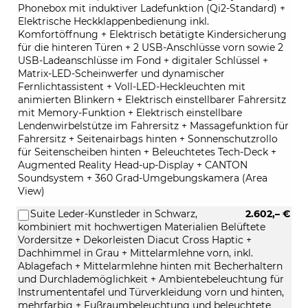
Phonebox mit induktiver Ladefunktion (Qi2-Standard) +
Elektrische Heckklappenbedienung inkl.
Komfortöffnung + Elektrisch betätigte Kindersicherung
für die hinteren Türen + 2 USB-Anschlüsse vorn sowie 2
USB-Ladeanschlüsse im Fond + digitaler Schlüssel +
Matrix-LED-Scheinwerfer und dynamischer
Fernlichtassistent + Voll-LED-Heckleuchten mit
animierten Blinkern + Elektrisch einstellbarer Fahrersitz
mit Memory-Funktion + Elektrisch einstellbare
Lendenwirbelstütze im Fahrersitz + Massagefunktion für
Fahrersitz + Seitenairbags hinten + Sonnenschutzrollo
für Seitenscheiben hinten + Beleuchtetes Tech-Deck +
Augmented Reality Head-up-Display + CANTON
Soundsystem + 360 Grad-Umgebungskamera (Area
View)
Suite Leder-Kunstleder in Schwarz,
2.602,– €
kombiniert mit hochwertigen Materialien Belüftete
Vordersitze + Dekorleisten Diacut Cross Haptic +
Dachhimmel in Grau + Mittelarmlehne vorn, inkl.
Ablagefach + Mittelarmlehne hinten mit Becherhaltern
und Durchlademöglichkeit + Ambientebeleuchtung für
Instrumententafel und Türverkleidung vorn und hinten,
mehrfarbig + Fußraumbeleuchtung und beleuchtete