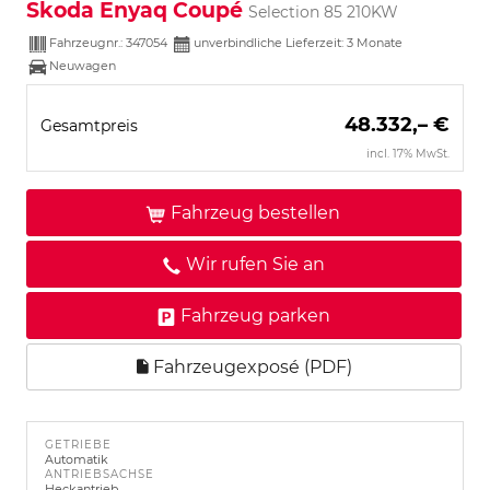
Skoda Enyaq Coupé
Selection 85 210KW
Fahrzeugnr.:
347054
unverbindliche Lieferzeit:
3 Monate
Neuwagen
48.332,– €
Gesamtpreis
incl. 17% MwSt.
Fahrzeug bestellen
Wir rufen Sie an
Fahrzeug parken
Fahrzeugexposé (PDF)
GETRIEBE
Automatik
ANTRIEBSACHSE
Heckantrieb