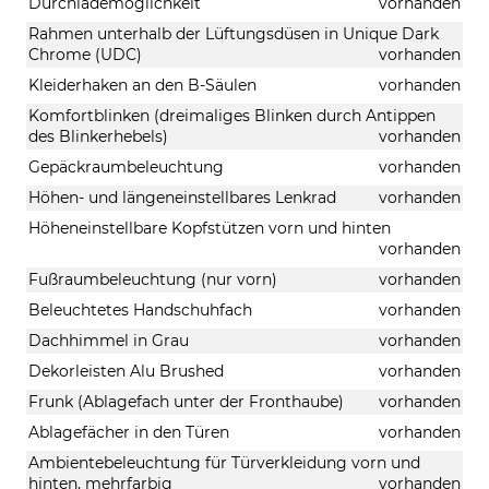
Durchlademöglichkeit
vorhanden
Rahmen unterhalb der Lüftungsdüsen in Unique Dark
Chrome (UDC)
vorhanden
Kleiderhaken an den B-Säulen
vorhanden
Komfortblinken (dreimaliges Blinken durch Antippen
des Blinkerhebels)
vorhanden
Gepäckraumbeleuchtung
vorhanden
Höhen- und längeneinstellbares Lenkrad
vorhanden
Höheneinstellbare Kopfstützen vorn und hinten
vorhanden
Fußraumbeleuchtung (nur vorn)
vorhanden
Beleuchtetes Handschuhfach
vorhanden
Dachhimmel in Grau
vorhanden
Dekorleisten Alu Brushed
vorhanden
Frunk (Ablagefach unter der Fronthaube)
vorhanden
Ablagefächer in den Türen
vorhanden
Ambientebeleuchtung für Türverkleidung vorn und
hinten, mehrfarbig
vorhanden