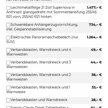
Leichtmetallfelge 21 Zoll Supernova in
1.477,– €
Anthrazit glanzgedreht mit Sommerbereifung 235/45
R21 vorn, 255/40 R21 hinten
Schwenkbare Anhängerzugvorrichtung,
734,– €
inkl. Gespannstabilisierung
Elektrisches Panoramaschiebedach (nur
1.264,– €
SUV)
Verbandskasten, Warndreieck und 4
49,– €
Warnwesten
Verbandskasten, Warndreieck und 3
44,– €
Warnwesten
Verbandskasten, Warndreieck und 2
38,– €
Warnwesten
Verbandskasten, Warndreieck und 1
33,– €
Warnweste
Verbandskasten und Warndreieck
28,– €
Simply Clever Paket Tablethalter +
64,– €