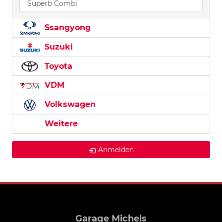
Superb Combi
Ssangyong
Suzuki
Toyota
VDM
Volkswagen
Weitere
Anmelden
Garage Michels