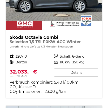
Skoda Octavia Combi
Selection 1,5 TSI 110KW ACC Winter
unverbindliche Lieferzeit:
3 Monate
Neuwagen
Fahrzeugnr.
320710
Getriebe
Schalt. 6-Gang
Kraftstoff
Benzin
Leistung
110 kW (150 PS)
32.033,– €
Details
incl. 17% MwSt.
Verbrauch kombiniert:
5,40 l/100km
CO
-Klasse:
D
2
CO
-Emissionen:
123,00 g/km
2