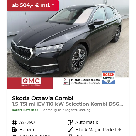
ab 504,– € mtl.
Skoda Octavia Combi
1.5 TSI mHEV 110 kW Selection Kombi DSG AHK ACC Kamera Sunset
sofort lieferbar
Fahrzeug mit Tageszulassung
Fahrzeugnr.
352290
Getriebe
Automatik
Kraftstoff
Benzin
Außenfarbe
Black Magic Perleffekt