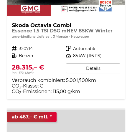
Skoda Octavia Combi
Essence 1,5 TSI DSG mHEV 85KW Winter
unverbindliche Lieferzeit:
3 Monate
Neuwagen
Fahrzeugnr.
320714
Getriebe
Automatik
Kraftstoff
Benzin
Leistung
85 kW (116 PS)
28.315,– €
Details
incl. 17% MwSt.
Verbrauch kombiniert:
5,00 l/100km
CO
-Klasse:
C
2
CO
-Emissionen:
115,00 g/km
2
ab 467,– € mtl.