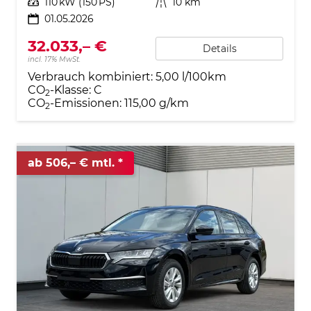
Leistung
110 kW (150 PS)
Kilometerstand
10 km
01.05.2026
32.033,– €
Details
incl. 17% MwSt.
Verbrauch kombiniert:
5,00 l/100km
CO
-Klasse:
C
2
CO
-Emissionen:
115,00 g/km
2
ab 506,– € mtl.