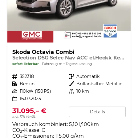
Skoda Octavia Combi
Selection DSG Selec Nav ACC el.Heckk Key Kam
sofort lieferbar
Fahrzeug mit Tageszulassung
Fahrzeugnr.
352318
Getriebe
Automatik
Kraftstoff
Benzin
Außenfarbe
Brillantsilber Metallic
Leistung
110 kW (150 PS)
Kilometerstand
10 km
16.07.2025
31.095,– €
Details
incl. 17% MwSt.
Verbrauch kombiniert:
5,10 l/100km
CO
-Klasse:
C
2
CO
-Emissionen:
115,00 g/km
2