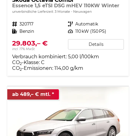
Essence 1,5 eTSI DSG mHEV 110KW Winter
unverbindliche Lieferzeit:
3 Monate
Neuwagen
Fahrzeugnr.
320717
Getriebe
Automatik
Kraftstoff
Benzin
Leistung
110 kW (150 PS)
29.803,– €
Details
incl. 17% MwSt.
Verbrauch kombiniert:
5,00 l/100km
CO
-Klasse:
C
2
CO
-Emissionen:
114,00 g/km
2
ab 489,– € mtl.