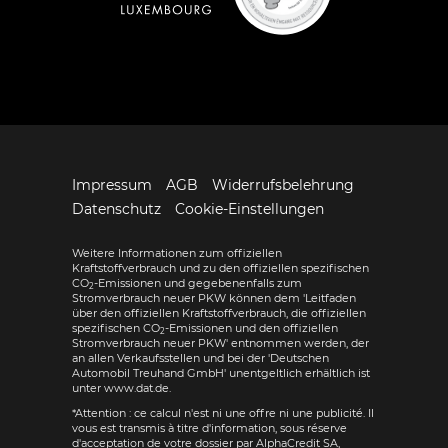
Impressum
AGB
Widerrufsbelehrung
Datenschutz
Cookie-Einstellungen
Weitere Informationen zum offiziellen
Kraftstoffverbrauch und zu den offiziellen spezifischen
CO
-Emissionen und gegebenenfalls zum
2
Stromverbrauch neuer PKW können dem 'Leitfaden
über den offiziellen Kraftstoffverbrauch, die offiziellen
spezifischen CO
-Emissionen und den offiziellen
2
Stromverbrauch neuer PKW' entnommen werden, der
an allen Verkaufsstellen und bei der 'Deutschen
Automobil Treuhand GmbH' unentgeltlich erhältlich ist
unter www.dat.de.
*Attention : ce calcul n'est ni une offre ni une publicité. Il
vous est transmis à titre d'information, sous réserve
d'acceptation de votre dossier par AlphaCredit SA,