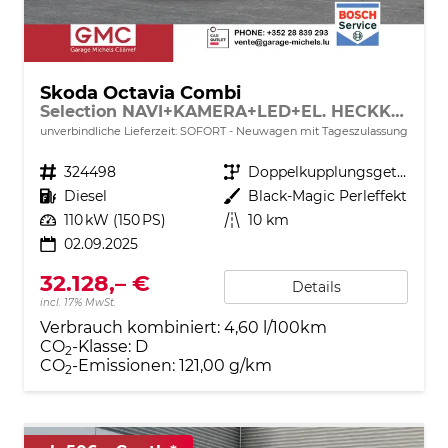
Skoda Octavia Combi
Selection NAVI+KAMERA+LED+EL. HECKKL.+SHZ
unverbindliche Lieferzeit: SOFORT
Neuwagen mit Tageszulassung
Fahrzeugnr.
324498
Getriebe
Doppelkupplungsgetriebe (DSG)
Kraftstoff
Diesel
Außenfarbe
Black-Magic Perleffekt
Leistung
110 kW (150 PS)
Kilometerstand
10 km
02.09.2025
32.128,– €
Details
incl. 17% MwSt.
Verbrauch kombiniert:
4,60 l/100km
CO
-Klasse:
D
2
CO
-Emissionen:
121,00 g/km
2