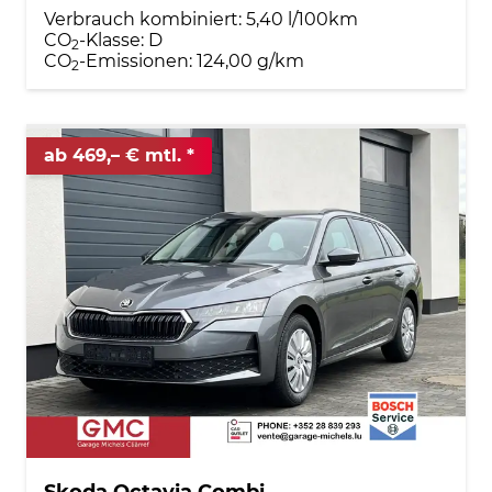
Verbrauch kombiniert:
5,40 l/100km
CO
-Klasse:
D
2
CO
-Emissionen:
124,00 g/km
2
ab 469,– € mtl.
Skoda Octavia Combi