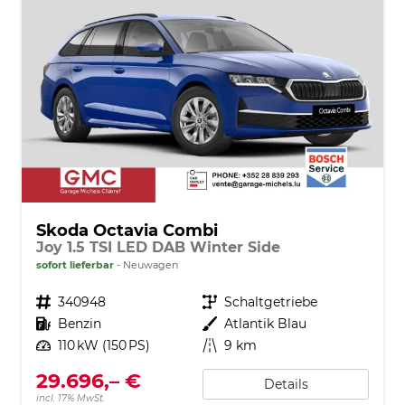
Skoda Octavia Combi
Joy 1.5 TSI LED DAB Winter Side
sofort lieferbar
Neuwagen
Fahrzeugnr.
340948
Getriebe
Schaltgetriebe
Kraftstoff
Benzin
Außenfarbe
Atlantik Blau
Leistung
110 kW (150 PS)
Kilometerstand
9 km
29.696,– €
Details
incl. 17% MwSt.