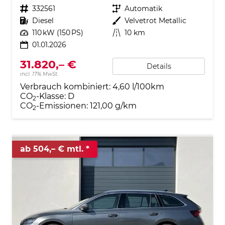
Fahrzeugnr.
332561
Getriebe
Automatik
Kraftstoff
Diesel
Außenfarbe
Velvetrot Metallic
Leistung
110 kW (150 PS)
Kilometerstand
10 km
01.01.2026
31.820,– €
Details
incl. 17% MwSt.
Verbrauch kombiniert:
4,60 l/100km
CO
-Klasse:
D
2
CO
-Emissionen:
121,00 g/km
2
ab 504,– € mtl.