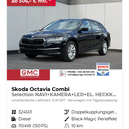
ab 506,– € mtl.
Skoda Octavia Combi
Selection NAVI+KAMERA+LED+EL. HECKKL.+SHZ
unverbindliche Lieferzeit: SOFORT
Neuwagen mit Tageszulassung
Fahrzeugnr.
324501
Getriebe
Doppelkupplungsgetriebe (DSG)
Kraftstoff
Diesel
Außenfarbe
Black-Magic Perleffekt
Leistung
110 kW (150 PS)
Kilometerstand
10 km