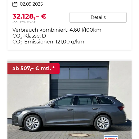
02.09.2025
32.128,– €
Details
incl. 17% MwSt.
Verbrauch kombiniert:
4,60 l/100km
CO
-Klasse:
D
2
CO
-Emissionen:
121,00 g/km
2
ab 507,– € mtl.