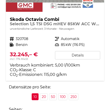
Skoda Octavia Combi
Selection 1,5 TSI DSG mHEV 85KW ACC Winter
unverbindliche Lieferzeit:
3 Monate
Neuwagen
Fahrzeugnr.
320708
Getriebe
Automatik
Kraftstoff
Benzin
Leistung
85 kW (116 PS)
32.245,– €
Details
incl. 17% MwSt.
Verbrauch kombiniert:
5,00 l/100km
CO
-Klasse:
C
2
CO
-Emissionen:
115,00 g/km
2
Datensätze pro Seite:
10
20
50
100
250
Seiten: