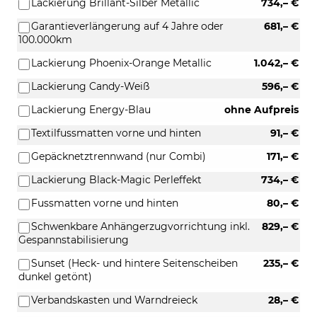
Lackierung Brillant-Silber Metallic
734,– €
Garantieverlängerung auf 4 Jahre oder
681,– €
100.000km
Lackierung Phoenix-Orange Metallic
1.042,– €
Lackierung Candy-Weiß
596,– €
Lackierung Energy-Blau
ohne Aufpreis
Textilfussmatten vorne und hinten
91,– €
Gepäcknetztrennwand (nur Combi)
171,– €
Lackierung Black-Magic Perleffekt
734,– €
Fussmatten vorne und hinten
80,– €
Schwenkbare Anhängerzugvorrichtung inkl.
829,– €
Gespannstabilisierung
Sunset (Heck- und hintere Seitenscheiben
235,– €
dunkel getönt)
Verbandskasten und Warndreieck
28,– €