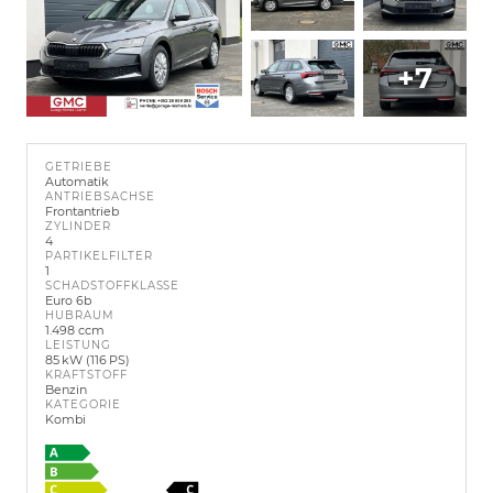
+7
GETRIEBE
Automatik
ANTRIEBSACHSE
Frontantrieb
ZYLINDER
4
PARTIKELFILTER
1
SCHADSTOFFKLASSE
Euro 6b
HUBRAUM
1.498 ccm
LEISTUNG
85 kW (116 PS)
KRAFTSTOFF
Benzin
KATEGORIE
Kombi