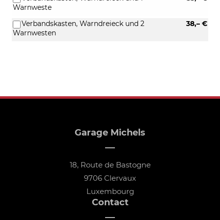
Warnweste
Verbandskasten, Warndreieck und 2
38,– €
Warnwesten
Garage Michels
18, Route de Bastogne
9706 Clervaux
Luxembourg
Contact