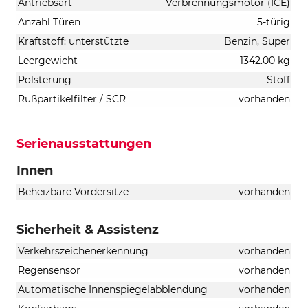
Antriebsart
Verbrennungsmotor (ICE)
Anzahl Türen
5-türig
Kraftstoff: unterstützte
Benzin, Super
Leergewicht
1342.00 kg
Polsterung
Stoff
Rußpartikelfilter / SCR
vorhanden
Serienausstattungen
Innen
Beheizbare Vordersitze
vorhanden
Sicherheit & Assistenz
Verkehrszeichenerkennung
vorhanden
Regensensor
vorhanden
Automatische Innenspiegelabblendung
vorhanden