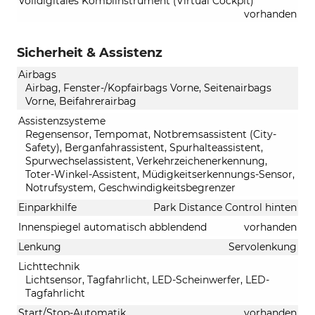
Volldigitales Kombiinstrument (Virtual Cockpit)
vorhanden
Sicherheit & Assistenz
Airbags
Airbag, Fenster-/Kopfairbags Vorne, Seitenairbags
Vorne, Beifahrerairbag
Assistenzsysteme
Regensensor, Tempomat, Notbremsassistent (City-
Safety), Berganfahrassistent, Spurhalteassistent,
Spurwechselassistent, Verkehrzeichenerkennung,
Toter-Winkel-Assistent, Müdigkeitserkennungs-Sensor,
Notrufsystem, Geschwindigkeitsbegrenzer
Einparkhilfe
Park Distance Control hinten
Innenspiegel automatisch abblendend
vorhanden
Lenkung
Servolenkung
Lichttechnik
Lichtsensor, Tagfahrlicht, LED-Scheinwerfer, LED-
Tagfahrlicht
Start/Stop-Automatik
vorhanden