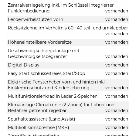
Zentralverriegelung inkl. im Schlüssel integrierter
Funkfernbedienung
vorhanden
Lendenwirbelstützen vorn
vorhanden
Rücksitzlehne im Verhältnis 60 : 40 teil- und umklappbar
vorhanden
Höheneinstellbare Vordersitze
vorhanden
Geschwindigkeitsregelanlage mit
Geschwindigkeitsbegrenzer
vorhanden
Digital Display
vorhanden
Easy Start schlüsselfreies Start/Stop
vorhanden
Elektrische Fensterheber vorn und hinten inkl.
Einklemmschutz und Kindersicherung
vorhanden
Multifunktionslenkrad in Leder 2-Speichen
vorhanden
Klimaanlage Climatronic (2-Zonen) für Fahrer und
Beifahrer getrennt regelbar
vorhanden
Spurhalteassistent (Lane Assist)
vorhanden
Multikollisionsbremse (MKB)
vorhanden
Türgriffe in Wagenfarbe
vorhanden