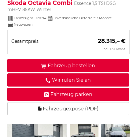
Skoda Octavia Combi
Essence 1,5 TSI DSG
mHEV 85KW Winter
Fahrzeugnr.:
320714
unverbindliche Lieferzeit:
3 Monate
Neuwagen
28.315,– €
Gesamtpreis
incl. 17% MwSt.
Fahrzeug bestellen
Wir rufen Sie an
Fahrzeug parken
Fahrzeugexposé (PDF)