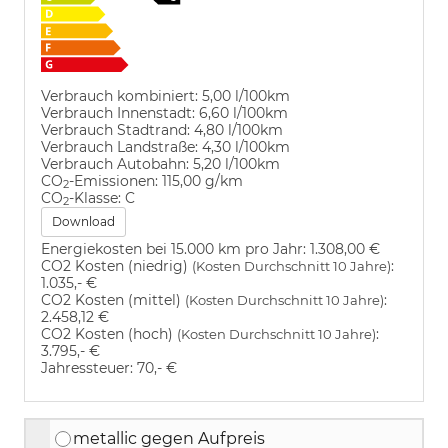
Verbrauch kombiniert:
5,00 l/100km
Verbrauch Innenstadt:
6,60 l/100km
Verbrauch Stadtrand:
4,80 l/100km
Verbrauch Landstraße:
4,30 l/100km
Verbrauch Autobahn:
5,20 l/100km
CO
-Emissionen:
115,00 g/km
2
CO
-Klasse:
C
2
Download
Energiekosten bei 15.000 km pro Jahr:
1.308,00 €
CO2 Kosten (niedrig)
:
(Kosten Durchschnitt 10 Jahre)
1.035,- €
CO2 Kosten (mittel)
:
(Kosten Durchschnitt 10 Jahre)
2.458,12 €
CO2 Kosten (hoch)
:
(Kosten Durchschnitt 10 Jahre)
3.795,- €
Jahressteuer:
70,- €
metallic gegen Aufpreis