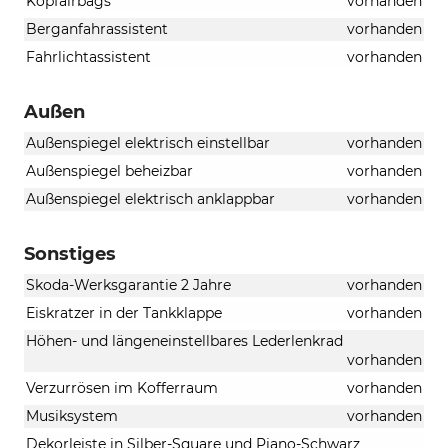
Kopfairbags
vorhanden
Berganfahrassistent
vorhanden
Fahrlichtassistent
vorhanden
Außen
Außenspiegel elektrisch einstellbar
vorhanden
Außenspiegel beheizbar
vorhanden
Außenspiegel elektrisch anklappbar
vorhanden
Sonstiges
Skoda-Werksgarantie 2 Jahre
vorhanden
Eiskratzer in der Tankklappe
vorhanden
Höhen- und längeneinstellbares Lederlenkrad
vorhanden
Verzurrösen im Kofferraum
vorhanden
Musiksystem
vorhanden
Dekorleiste in Silber-Square und Piano-Schwarz