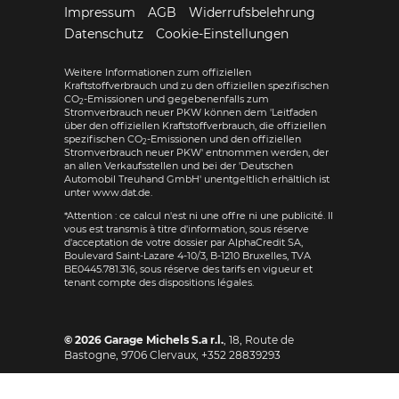
Impressum
AGB
Widerrufsbelehrung
Datenschutz
Cookie-Einstellungen
Weitere Informationen zum offiziellen
Kraftstoffverbrauch und zu den offiziellen spezifischen
CO
-Emissionen und gegebenenfalls zum
2
Stromverbrauch neuer PKW können dem 'Leitfaden
über den offiziellen Kraftstoffverbrauch, die offiziellen
spezifischen CO
-Emissionen und den offiziellen
2
Stromverbrauch neuer PKW' entnommen werden, der
an allen Verkaufsstellen und bei der 'Deutschen
Automobil Treuhand GmbH' unentgeltlich erhältlich ist
unter www.dat.de.
*Attention : ce calcul n'est ni une offre ni une publicité. Il
vous est transmis à titre d'information, sous réserve
d'acceptation de votre dossier par AlphaCredit SA,
Boulevard Saint-Lazare 4-10/3, B-1210 Bruxelles, TVA
BE0445.781.316, sous réserve des tarifs en vigueur et
tenant compte des dispositions légales.
© 2026
Garage Michels S.a r.l.
,
18, Route de
Bastogne
,
9706
Clervaux,
+352 28839293