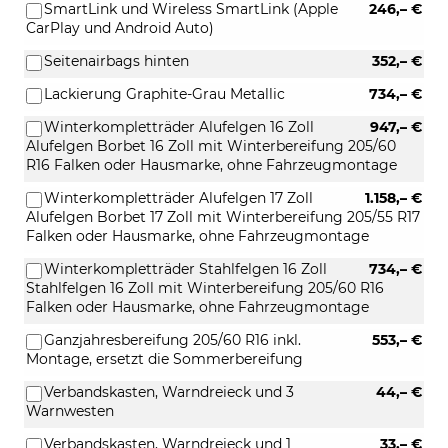
SmartLink und Wireless SmartLink (Apple
246,– €
CarPlay und Android Auto)
Seitenairbags hinten
352,– €
Lackierung Graphite-Grau Metallic
734,– €
Winterkompletträder Alufelgen 16 Zoll
947,– €
Alufelgen Borbet 16 Zoll mit Winterbereifung 205/60
R16 Falken oder Hausmarke, ohne Fahrzeugmontage
Winterkompletträder Alufelgen 17 Zoll
1.158,– €
Alufelgen Borbet 17 Zoll mit Winterbereifung 205/55 R17
Falken oder Hausmarke, ohne Fahrzeugmontage
Winterkompletträder Stahlfelgen 16 Zoll
734,– €
Stahlfelgen 16 Zoll mit Winterbereifung 205/60 R16
Falken oder Hausmarke, ohne Fahrzeugmontage
Ganzjahresbereifung 205/60 R16 inkl.
553,– €
Montage, ersetzt die Sommerbereifung
Verbandskasten, Warndreieck und 3
44,– €
Warnwesten
Verbandskasten, Warndreieck und 1
33,– €