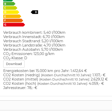
Verbrauch kombiniert:
5,40 l/100km
Verbrauch Innenstadt:
6,70 l/100km
Verbrauch Stadtrand:
5,20 l/100km
Verbrauch Landstraße:
4,70 l/100km
Verbrauch Autobahn:
5,70 l/100km
CO
-Emissionen:
123,00 g/km
2
CO
-Klasse:
D
2
Download
Energiekosten bei 15.000 km pro Jahr:
1.412,64 €
CO2 Kosten (niedrig)
:
1.107,- €
(Kosten Durchschnitt 10 Jahre)
CO2 Kosten (mittel)
:
2.629,12 €
(Kosten Durchschnitt 10 Jahre)
CO2 Kosten (hoch)
:
4.059,- €
(Kosten Durchschnitt 10 Jahre)
Jahressteuer:
78,- €