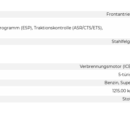
Frontantri
-Programm (ESP), Traktionskontrolle (ASR/CTS/ETS),
Stahlfel
Verbrennungsmotor (IC
5-tür
Benzin, Sup
1215.00 
Sto