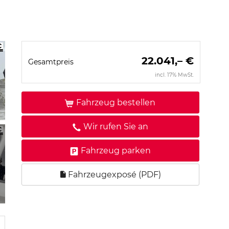
22.041,– €
Gesamtpreis
incl. 17% MwSt.
Fahrzeug bestellen
Wir rufen Sie an
Fahrzeug parken
Fahrzeugexposé (PDF)