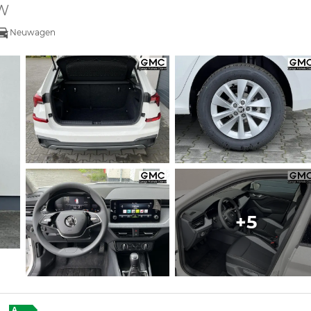
kW
Neuwagen
+5