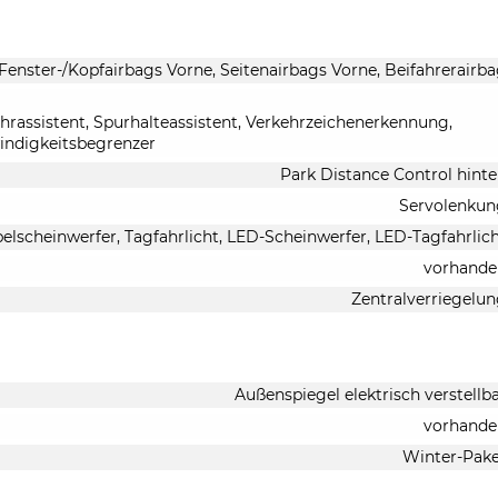
 Fenster-/Kopfairbags Vorne, Seitenairbags Vorne, Beifahrerairb
rassistent, Spurhalteassistent, Verkehrzeichenerkennung,
indigkeitsbegrenzer
Park Distance Control hint
Servolenkun
belscheinwerfer, Tagfahrlicht, LED-Scheinwerfer, LED-Tagfahrlic
vorhande
Zentralverriegelu
Außenspiegel elektrisch verstellb
vorhande
Winter-Pak