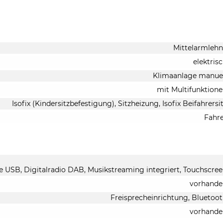
Mittelarmleh
elektris
Klimaanlage manue
mit Multifunktion
Isofix (Kindersitzbefestigung), Sitzheizung, Isofix Beifahrersi
Fahr
le USB, Digitalradio DAB, Musikstreaming integriert, Touchscre
vorhande
Freisprecheinrichtung, Bluetoo
vorhande