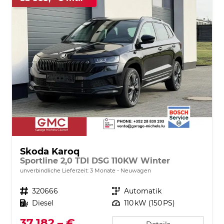
Skoda Karoq
Sportline 2,0 TDI DSG 110KW Winter
unverbindliche Lieferzeit:
3 Monate
Neuwagen
Fahrzeugnr.
320666
Getriebe
Automatik
Kraftstoff
Diesel
Leistung
110 kW (150 PS)
37.182,– €