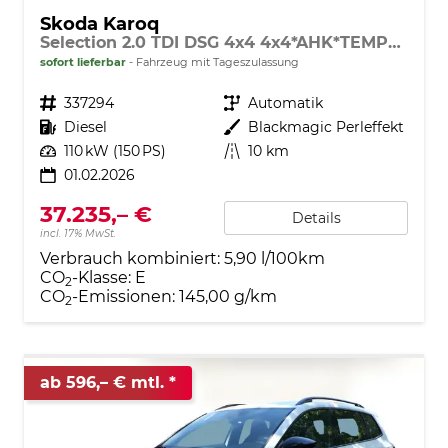
Skoda Karoq
Selection 2.0 TDI DSG 4x4 4x4*AHK*TEMPOMAT*SMARTLINK*KLIMAAUTOMATIK*SHZ*LED
sofort lieferbar
Fahrzeug mit Tageszulassung
Fahrzeugnr.
337294
Getriebe
Automatik
Kraftstoff
Diesel
Außenfarbe
Blackmagic Perleffekt
Leistung
110 kW (150 PS)
Kilometerstand
10 km
01.02.2026
37.235,– €
Details
incl. 17% MwSt.
Verbrauch kombiniert:
5,90 l/100km
CO
-Klasse:
E
2
CO
-Emissionen:
145,00 g/km
2
ab 596,– € mtl.