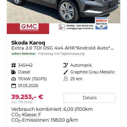
Skoda Karoq
Extra 2.0 TDI DSG 4x4 AHK*Android Auto*SHZ*ACC*Keyless*Kamera*17" LM* 2Z Klimaauto*SUNSET
sofort lieferbar
Fahrzeug mit Tageszulassung
Fahrzeugnr.
345442
Getriebe
Automatik
Kraftstoff
Diesel
Außenfarbe
Graphite Grau Metallic
Leistung
110 kW (150 PS)
Kilometerstand
25 km
01.05.2026
39.253,– €
Details
incl. 17% MwSt.
Verbrauch kombiniert:
6,00 l/100km
CO
-Klasse:
F
2
CO
-Emissionen:
158,00 g/km
2