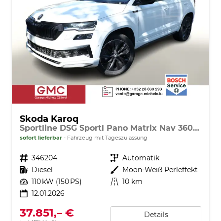
Skoda Karoq
Sportline DSG Sportl Pano Matrix Nav 360° Canton ACC
sofort lieferbar
Fahrzeug mit Tageszulassung
Fahrzeugnr.
346204
Getriebe
Automatik
Kraftstoff
Diesel
Außenfarbe
Moon-Weiß Perleffekt
Leistung
110 kW (150 PS)
Kilometerstand
10 km
12.01.2026
37.851,– €
Details