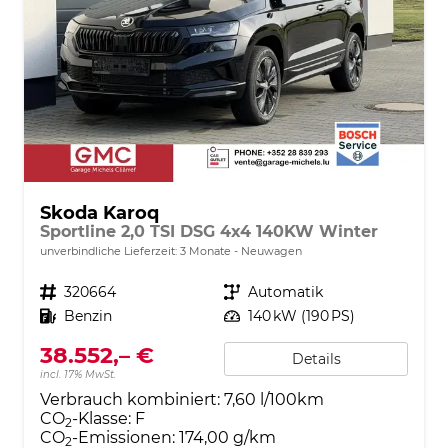
Skoda Karoq
Sportline 2,0 TSI DSG 4x4 140KW Winter
unverbindliche Lieferzeit:
3 Monate
Neuwagen
Fahrzeugnr.
320664
Getriebe
Automatik
Kraftstoff
Benzin
Leistung
140 kW (190 PS)
38.552,– €
Details
incl. 17% MwSt.
Verbrauch kombiniert:
7,60 l/100km
CO
-Klasse:
F
2
CO
-Emissionen:
174,00 g/km
2