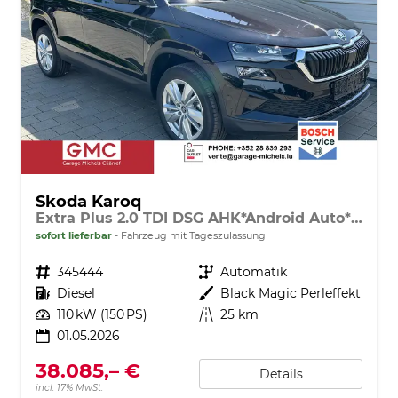
Skoda Karoq
Extra Plus 2.0 TDI DSG AHK*Android Auto*Matrix*E-Heck*SHZ*ACC*Keyless*Kamera*17" LM* 2Z Klimaauto*SUNSET
sofort lieferbar
Fahrzeug mit Tageszulassung
Fahrzeugnr.
345444
Getriebe
Automatik
Kraftstoff
Diesel
Außenfarbe
Black Magic Perleffekt
Leistung
110 kW (150 PS)
Kilometerstand
25 km
01.05.2026
38.085,– €
Details
incl. 17% MwSt.