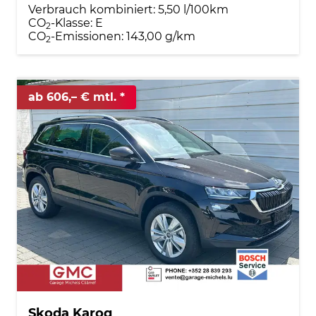
Verbrauch kombiniert:
5,50 l/100km
CO
-Klasse:
E
2
CO
-Emissionen:
143,00 g/km
2
ab 606,– € mtl.
Skoda Karoq