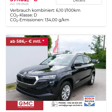
Details
incl. 17% MwSt.
Verbrauch kombiniert:
6,10 l/100km
CO
-Klasse:
D
2
CO
-Emissionen:
134,00 g/km
2
ab 586,– € mtl.