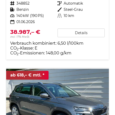
Fahrzeugnr.
348852
Getriebe
Automatik
Kraftstoff
Benzin
Außenfarbe
Steel-Grau
Leistung
140 kW (190 PS)
Kilometerstand
10 km
01.06.2026
38.987,– €
Details
incl. 17% MwSt.
Verbrauch kombiniert:
6,50 l/100km
CO
-Klasse:
E
2
CO
-Emissionen:
148,00 g/km
2
ab 618,– € mtl.