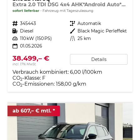
Extra 2.0 TDI DSG 4x4 AHK*Android Auto*SHZ*ACC*Keyless*Kamera*17" LM* 2Z Klimaauto*SUNSET
sofort lieferbar
Fahrzeug mit Tageszulassung
Fahrzeugnr.
345443
Getriebe
Automatik
Kraftstoff
Diesel
Außenfarbe
Black Magic Perleffekt
Leistung
110 kW (150 PS)
Kilometerstand
25 km
01.05.2026
38.499,– €
Details
incl. 17% MwSt.
Verbrauch kombiniert:
6,00 l/100km
CO
-Klasse:
F
2
CO
-Emissionen:
158,00 g/km
2
ab 607,– € mtl.