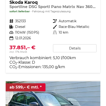
Skoda Karoq
Sportline DSG Sportl Pano Matrix Nav 360° Canton ACC
sofort lieferbar
Fahrzeug mit Tageszulassung
Fahrzeugnr.
352133
Getriebe
Automatik
Kraftstoff
Diesel
Außenfarbe
Race-Blau Metallic
Leistung
110 kW (150 PS)
Kilometerstand
10 km
12.01.2026
37.851,– €
Details
incl. 17% MwSt.
Verbrauch kombiniert:
5,10 l/100km
CO
-Klasse:
D
2
CO
-Emissionen:
135,00 g/km
2
ab 599,– € mtl.