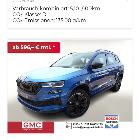
incl. 17% MwSt.
Verbrauch kombiniert:
5,10 l/100km
CO
-Klasse:
D
2
CO
-Emissionen:
135,00 g/km
2
ab 596,– € mtl.