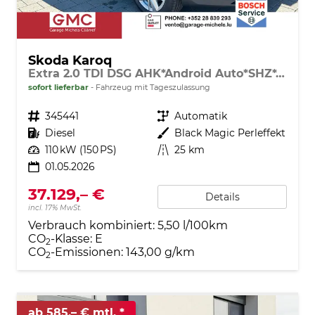
Skoda Karoq
Extra 2.0 TDI DSG AHK*Android Auto*SHZ*ACC*Keyless*Kamera*17" LM* 2Z Klimaauto*SUNSET
sofort lieferbar
Fahrzeug mit Tageszulassung
Fahrzeugnr.
345441
Getriebe
Automatik
Kraftstoff
Diesel
Außenfarbe
Black Magic Perleffekt
Leistung
110 kW (150 PS)
Kilometerstand
25 km
01.05.2026
37.129,– €
Details
incl. 17% MwSt.
Verbrauch kombiniert:
5,50 l/100km
CO
-Klasse:
E
2
CO
-Emissionen:
143,00 g/km
2
ab 585,– € mtl.