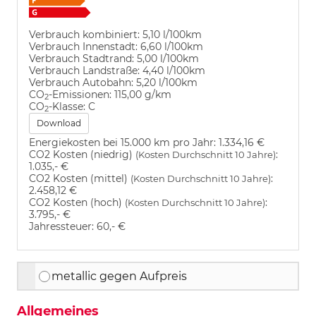
Verbrauch kombiniert:
5,10 l/100km
Verbrauch Innenstadt:
6,60 l/100km
Verbrauch Stadtrand:
5,00 l/100km
Verbrauch Landstraße:
4,40 l/100km
Verbrauch Autobahn:
5,20 l/100km
CO
-Emissionen:
115,00 g/km
2
CO
-Klasse:
C
2
Download
Energiekosten bei 15.000 km pro Jahr:
1.334,16 €
CO2 Kosten (niedrig)
:
(Kosten Durchschnitt 10 Jahre)
1.035,- €
CO2 Kosten (mittel)
:
(Kosten Durchschnitt 10 Jahre)
2.458,12 €
CO2 Kosten (hoch)
:
(Kosten Durchschnitt 10 Jahre)
3.795,- €
Jahressteuer:
60,- €
metallic gegen Aufpreis
Allgemeines