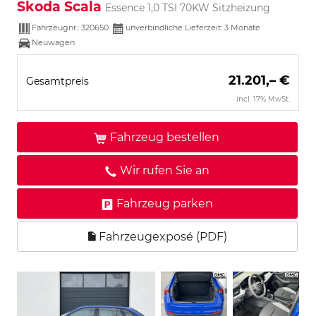
Skoda Scala
Essence 1,0 TSI 70KW Sitzheizung
Fahrzeugnr.:
320650
unverbindliche Lieferzeit:
3 Monate
Neuwagen
21.201,– €
Gesamtpreis
incl. 17% MwSt.
Fahrzeug bestellen
Wir rufen Sie an
Fahrzeug parken
Fahrzeugexposé (PDF)