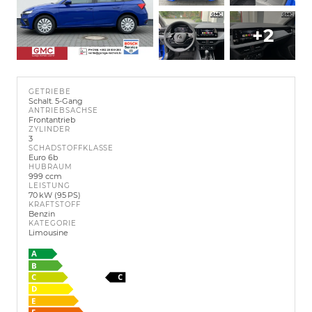
+2
GETRIEBE
Schalt. 5-Gang
ANTRIEBSACHSE
Frontantrieb
ZYLINDER
3
SCHADSTOFFKLASSE
Euro 6b
HUBRAUM
999 ccm
LEISTUNG
70 kW (95 PS)
KRAFTSTOFF
Benzin
KATEGORIE
Limousine