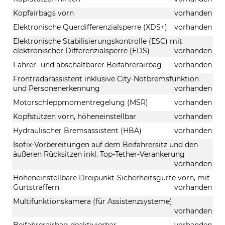
Kopfairbags vorn
vorhanden
Elektronische Querdifferenzialsperre (XDS+)
vorhanden
Elektronische Stabilisierungskontrolle (ESC) mit
elektronischer Differenzialsperre (EDS)
vorhanden
Fahrer- und abschaltbarer Beifahrerairbag
vorhanden
Frontradarassistent inklusive City-Notbremsfunktion
und Personenerkennung
vorhanden
Motorschleppmomentregelung (MSR)
vorhanden
Kopfstützen vorn, höheneinstellbar
vorhanden
Hydraulischer Bremsassistent (HBA)
vorhanden
Isofix-Vorbereitungen auf dem Beifahrersitz und den
äußeren Rücksitzen inkl. Top-Tether-Verankerung
vorhanden
Höheneinstellbare Dreipunkt-Sicherheitsgurte vorn, mit
Gurtstraffern
vorhanden
Multifunktionskamera (für Assistenzsysteme)
vorhanden
Beifahrerairbag deaktivierbar
vorhanden