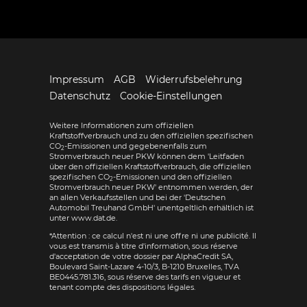
Impressum
AGB
Widerrufsbelehrung
Datenschutz
Cookie-Einstellungen
Weitere Informationen zum offiziellen
Kraftstoffverbrauch und zu den offiziellen spezifischen
CO
-Emissionen und gegebenenfalls zum
2
Stromverbrauch neuer PKW können dem 'Leitfaden
über den offiziellen Kraftstoffverbrauch, die offiziellen
spezifischen CO
-Emissionen und den offiziellen
2
Stromverbrauch neuer PKW' entnommen werden, der
an allen Verkaufsstellen und bei der 'Deutschen
Automobil Treuhand GmbH' unentgeltlich erhältlich ist
unter www.dat.de.
*Attention : ce calcul n'est ni une offre ni une publicité. Il
vous est transmis à titre d'information, sous réserve
d'acceptation de votre dossier par AlphaCredit SA,
Boulevard Saint-Lazare 4-10/3, B-1210 Bruxelles, TVA
BE0445.781.316, sous réserve des tarifs en vigueur et
tenant compte des dispositions légales.