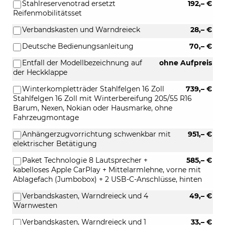
Stahlreservenotrad ersetzt
192,– €
Reifenmobilitätsset
Verbandskasten und Warndreieck
28,– €
Deutsche Bedienungsanleitung
70,– €
Entfall der Modellbezeichnung auf
ohne Aufpreis
der Heckklappe
Winterkompletträder Stahlfelgen 16 Zoll
739,– €
Stahlfelgen 16 Zoll mit Winterbereifung 205/55 R16
Barum, Nexen, Nokian oder Hausmarke, ohne
Fahrzeugmontage
Anhängerzugvorrichtung schwenkbar mit
951,– €
elektrischer Betätigung
Paket Technologie 8 Lautsprecher +
585,– €
kabelloses Apple CarPlay + Mittelarmlehne, vorne mit
Ablagefach (Jumbobox) + 2 USB-C-Anschlüsse, hinten
Verbandskasten, Warndreieck und 4
49,– €
Warnwesten
Verbandskasten, Warndreieck und 1
33,– €