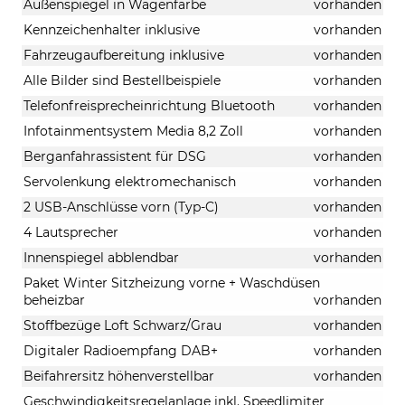
Außenspiegel in Wagenfarbe
vorhanden
Kennzeichenhalter inklusive
vorhanden
Fahrzeugaufbereitung inklusive
vorhanden
Alle Bilder sind Bestellbeispiele
vorhanden
Telefonfreisprecheinrichtung Bluetooth
vorhanden
Infotainmentsystem Media 8,2 Zoll
vorhanden
Berganfahrassistent für DSG
vorhanden
Servolenkung elektromechanisch
vorhanden
2 USB-Anschlüsse vorn (Typ-C)
vorhanden
4 Lautsprecher
vorhanden
Innenspiegel abblendbar
vorhanden
Paket Winter Sitzheizung vorne + Waschdüsen
beheizbar
vorhanden
Stoffbezüge Loft Schwarz/Grau
vorhanden
Digitaler Radioempfang DAB+
vorhanden
Beifahrersitz höhenverstellbar
vorhanden
Geschwindigkeitsregelanlage inkl. Speedlimiter