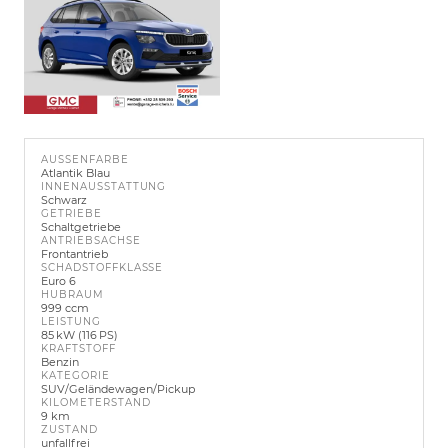
AUSSENFARBE
Atlantik Blau
INNENAUSSTATTUNG
Schwarz
GETRIEBE
Schaltgetriebe
ANTRIEBSACHSE
Frontantrieb
SCHADSTOFFKLASSE
Euro 6
HUBRAUM
999 ccm
LEISTUNG
85 kW (116 PS)
KRAFTSTOFF
Benzin
KATEGORIE
SUV/Geländewagen/Pickup
KILOMETERSTAND
9 km
ZUSTAND
unfallfrei