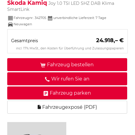
Skoda Kamiq
Joy 1.0 TSI LED SHZ DAB Klima
SmartLink
Fahrzeugnr.:
342705
unverbindliche Lieferzeit:
7 Tage
Neuwagen
24.918,– €
Gesamtpreis
incl. 17% MwSt., den Kosten für Überführung und Zulassungspapieren
Fahrzeug bestellen
Wir rufen Sie an
Fahrzeug parken
Fahrzeugexposé (PDF)