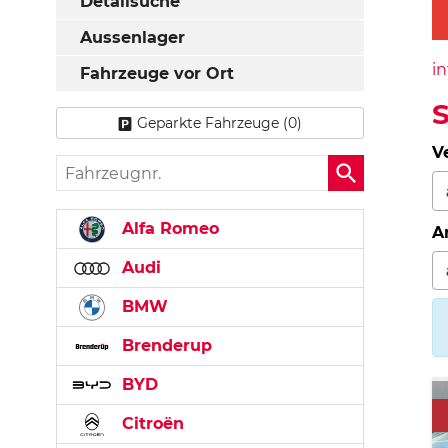
Detailsuche
Aussenlager
in
Fahrzeuge vor Ort
Geparkte Fahrzeuge (
0
)
V
Fahrzeugnr.
Alfa Romeo
A
Audi
BMW
Brenderup
BYD
Citroën