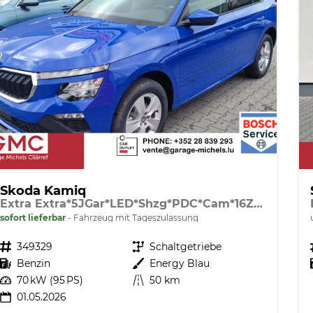
Skoda Kamiq
Extra Extra*5JGar*LED*Shzg*PDC*Cam*16Zoll*ACA*
sofort lieferbar
Fahrzeug mit Tageszulassung
Fahrzeugnr.
349329
Getriebe
Schaltgetriebe
Kraftstoff
Benzin
Außenfarbe
Energy Blau
Leistung
70 kW (95 PS)
Kilometerstand
50 km
01.05.2026