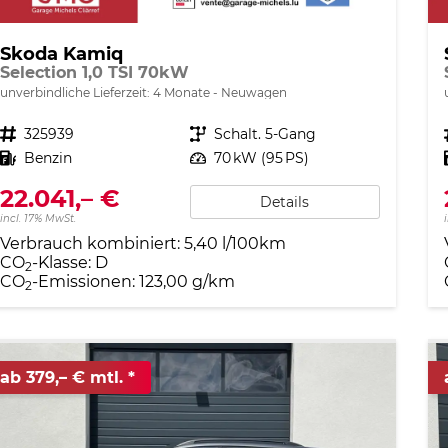
Skoda Kamiq
Selection 1,0 TSI 70kW
unverbindliche Lieferzeit:
4 Monate
Neuwagen
Fahrzeugnr.
325939
Getriebe
Schalt. 5-Gang
Kraftstoff
Benzin
Leistung
70 kW (95 PS)
22.041,– €
Details
incl. 17% MwSt.
Verbrauch kombiniert:
5,40 l/100km
CO
-Klasse:
D
2
CO
-Emissionen:
123,00 g/km
2
ab 379,– € mtl.