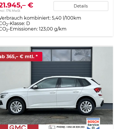
21.945,– €
Details
incl. 17% MwSt.
Verbrauch kombiniert:
5,40 l/100km
CO
-Klasse:
D
2
CO
-Emissionen:
123,00 g/km
2
ab 365,– € mtl.