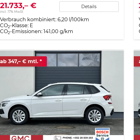
21.733,– €
Details
incl. 17% MwSt.
Verbrauch kombiniert:
6,20 l/100km
CO
-Klasse:
E
2
CO
-Emissionen:
141,00 g/km
2
ab 347,– € mtl.