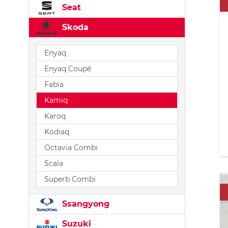
Seat
Skoda
Enyaq
Enyaq Coupé
Fabia
Kamiq
Karoq
Kodiaq
Octavia Combi
Scala
Superb Combi
Ssangyong
Suzuki