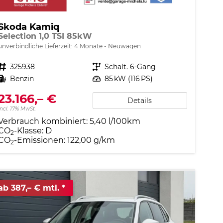
Skoda Kamiq
Selection 1,0 TSI 85kW
unverbindliche Lieferzeit:
4 Monate
Neuwagen
Fahrzeugnr.
325938
Getriebe
Schalt. 6-Gang
Kraftstoff
Benzin
Leistung
85 kW (116 PS)
23.166,– €
Details
incl. 17% MwSt.
Verbrauch kombiniert:
5,40 l/100km
CO
-Klasse:
D
2
CO
-Emissionen:
122,00 g/km
2
ab 387,– € mtl.