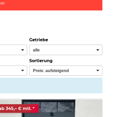
ar.
Getriebe
Sortierung
:
ab 345,– € mtl.