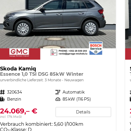
Skoda Kamiq
Essence 1,0 TSI DSG 85kW Winter
unverbindliche Lieferzeit:
3 Monate
Neuwagen
Fahrzeugnr.
320634
Getriebe
Automatik
Kraftstoff
Benzin
Leistung
85 kW (116 PS)
24.069,– €
Details
incl. 17% MwSt.
Verbrauch kombiniert:
5,60 l/100km
CO
-Klasse:
D
2