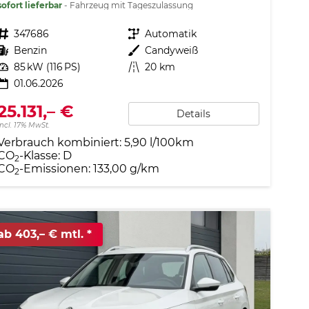
sofort lieferbar
Fahrzeug mit Tageszulassung
Fahrzeugnr.
347686
Getriebe
Automatik
Kraftstoff
Benzin
Außenfarbe
Candyweiß
Leistung
85 kW (116 PS)
Kilometerstand
20 km
01.06.2026
25.131,– €
Details
incl. 17% MwSt.
Verbrauch kombiniert:
5,90 l/100km
CO
-Klasse:
D
2
CO
-Emissionen:
133,00 g/km
2
ab 403,– € mtl.