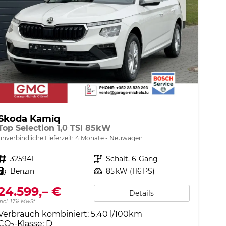
Skoda Kamiq
Top Selection 1,0 TSI 85kW
unverbindliche Lieferzeit:
4 Monate
Neuwagen
Fahrzeugnr.
325941
Getriebe
Schalt. 6-Gang
Kraftstoff
Benzin
Leistung
85 kW (116 PS)
24.599,– €
Details
incl. 17% MwSt.
Verbrauch kombiniert:
5,40 l/100km
CO
-Klasse:
D
2