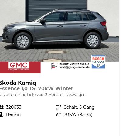
Skoda Kamiq
Essence 1,0 TSI 70kW Winter
unverbindliche Lieferzeit:
3 Monate
Neuwagen
Fahrzeugnr.
320633
Getriebe
Schalt. 5-Gang
Kraftstoff
Benzin
Leistung
70 kW (95 PS)