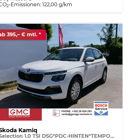
CO
-Emissionen:
122,00 g/km
2
ab 395,– € mtl.
Skoda Kamiq
Selection 1.0 TSI DSG*PDC-HINTEN*TEMPOMAT*SMARTLINK*SHZ*LED*KLIMAAUTOMATIK*