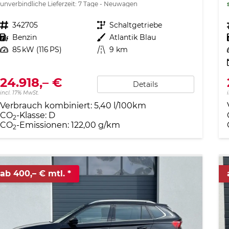
unverbindliche Lieferzeit:
7 Tage
Neuwagen
Fahrzeugnr.
342705
Getriebe
Schaltgetriebe
Kraftstoff
Benzin
Außenfarbe
Atlantik Blau
Leistung
85 kW (116 PS)
Kilometerstand
9 km
24.918,– €
Details
incl. 17% MwSt.
Verbrauch kombiniert:
5,40 l/100km
CO
-Klasse:
D
2
CO
-Emissionen:
122,00 g/km
2
ab 400,– € mtl.