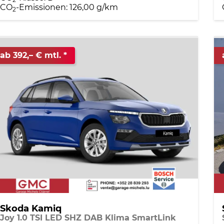
CO
-Emissionen:
126,00 g/km
2
ab 392,– € mtl.
Skoda Kamiq
Joy 1.0 TSI LED SHZ DAB Klima SmartLink