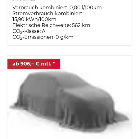
Verbrauch kombiniert:
0,00 l/100km
Stromverbrauch kombiniert:
15,90 kWh/100km
Elektrische Reichweite:
562 km
CO
-Klasse:
A
2
CO
-Emissionen:
0 g/km
2
ab 906,– € mtl.