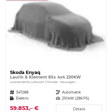
Skoda Enyaq
Laurin & Klement 85x 4x4 220KW
unverbindliche Lieferzeit:
3 Monate
Neuwagen
Fahrzeugnr.
347288
Getriebe
Automatik
Kraftstoff
Elektro
Leistung
210 kW (286 PS)
59.853,– €
Details