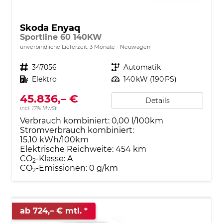
Skoda Enyaq
Sportline 60 140KW
unverbindliche Lieferzeit:
3 Monate
Neuwagen
Fahrzeugnr.
347056
Getriebe
Automatik
Kraftstoff
Elektro
Leistung
140 kW (190 PS)
45.836,– €
Details
incl. 17% MwSt.
Verbrauch kombiniert:
0,00 l/100km
Stromverbrauch kombiniert:
15,10 kWh/100km
Elektrische Reichweite:
454 km
CO
-Klasse:
A
2
CO
-Emissionen:
0 g/km
2
ab 724,– € mtl.