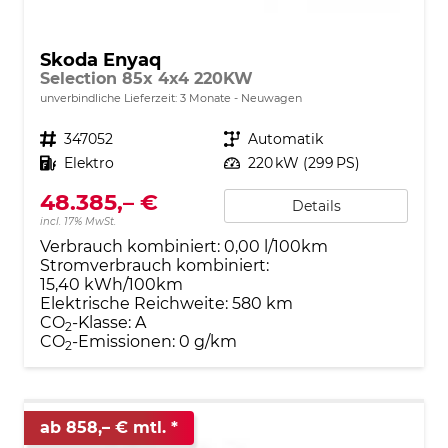
Skoda Enyaq
Selection 85x 4x4 220KW
unverbindliche Lieferzeit:
3 Monate
Neuwagen
Fahrzeugnr.
347052
Getriebe
Automatik
Kraftstoff
Elektro
Leistung
220 kW (299 PS)
48.385,– €
Details
incl. 17% MwSt.
Verbrauch kombiniert:
0,00 l/100km
Stromverbrauch kombiniert:
15,40 kWh/100km
Elektrische Reichweite:
580 km
CO
-Klasse:
A
2
CO
-Emissionen:
0 g/km
2
ab 858,– € mtl.