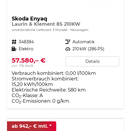
Skoda Enyaq
Laurin & Klement 85 210KW
unverbindliche Lieferzeit:
3 Monate
Neuwagen
Fahrzeugnr.
348384
Getriebe
Automatik
Kraftstoff
Elektro
Leistung
210 kW (286 PS)
57.580,– €
Details
incl. 17% MwSt.
Verbrauch kombiniert:
0,00 l/100km
Stromverbrauch kombiniert:
15,20 kWh/100km
Elektrische Reichweite:
580 km
CO
-Klasse:
A
2
CO
-Emissionen:
0 g/km
2
ab 942,– € mtl.