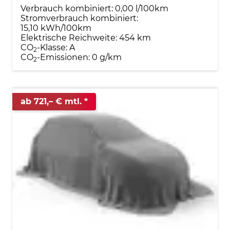
Verbrauch kombiniert:
0,00 l/100km
Stromverbrauch kombiniert:
15,10 kWh/100km
Elektrische Reichweite:
454 km
CO
-Klasse:
A
2
CO
-Emissionen:
0 g/km
2
ab 721,– € mtl.