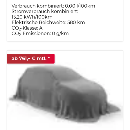
Verbrauch kombiniert:
0,00 l/100km
Stromverbrauch kombiniert:
15,20 kWh/100km
Elektrische Reichweite:
580 km
CO
-Klasse:
A
2
CO
-Emissionen:
0 g/km
2
ab 761,– € mtl.