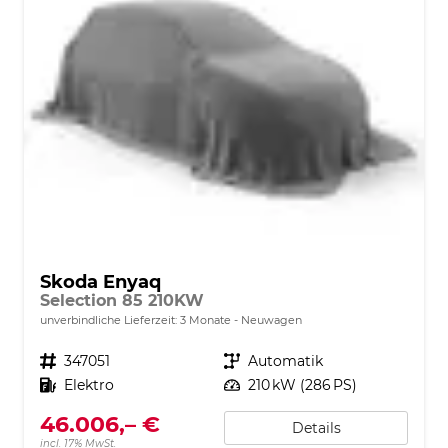
Skoda Enyaq
Selection 85 210KW
unverbindliche Lieferzeit:
3 Monate
Neuwagen
Fahrzeugnr.
347051
Getriebe
Automatik
Kraftstoff
Elektro
Leistung
210 kW (286 PS)
46.006,– €
Details
incl. 17% MwSt.