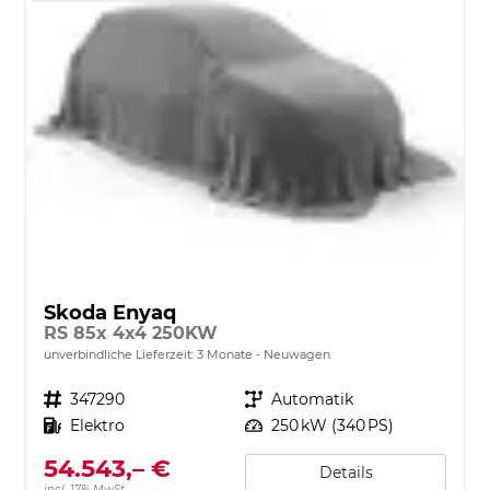
Skoda Enyaq
RS 85x 4x4 250KW
unverbindliche Lieferzeit:
3 Monate
Neuwagen
Fahrzeugnr.
347290
Getriebe
Automatik
Kraftstoff
Elektro
Leistung
250 kW (340 PS)
54.543,– €
Details
incl. 17% MwSt.