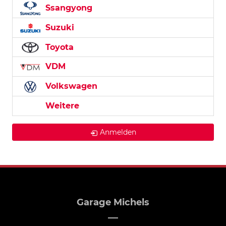
Ssangyong
Suzuki
Toyota
VDM
Volkswagen
Weitere
Anmelden
Garage Michels