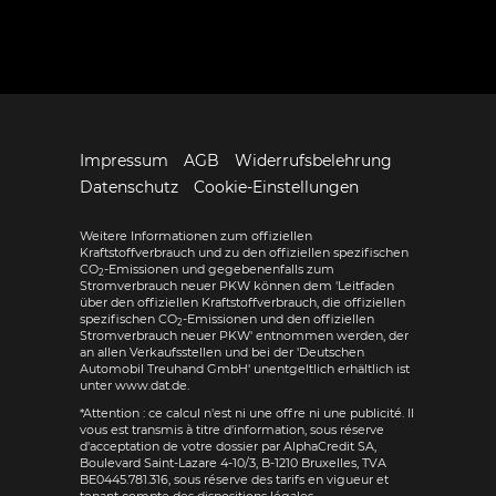
Impressum
AGB
Widerrufsbelehrung
Datenschutz
Cookie-Einstellungen
Weitere Informationen zum offiziellen
Kraftstoffverbrauch und zu den offiziellen spezifischen
CO
-Emissionen und gegebenenfalls zum
2
Stromverbrauch neuer PKW können dem 'Leitfaden
über den offiziellen Kraftstoffverbrauch, die offiziellen
spezifischen CO
-Emissionen und den offiziellen
2
Stromverbrauch neuer PKW' entnommen werden, der
an allen Verkaufsstellen und bei der 'Deutschen
Automobil Treuhand GmbH' unentgeltlich erhältlich ist
unter www.dat.de.
*Attention : ce calcul n'est ni une offre ni une publicité. Il
vous est transmis à titre d'information, sous réserve
d'acceptation de votre dossier par AlphaCredit SA,
Boulevard Saint-Lazare 4-10/3, B-1210 Bruxelles, TVA
BE0445.781.316, sous réserve des tarifs en vigueur et