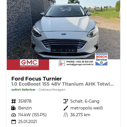
Ford Focus Turnier
1.0 EcoBoost 155 48V Titanium AHK Totwinkel
sofort lieferbar
Gebrauchtwagen
Fahrzeugnr.
351878
Getriebe
Schalt. 6-Gang
Kraftstoff
Benzin
Außenfarbe
metropolis weiß
Leistung
114 kW (155 PS)
Kilometerstand
36.273 km
25.01.2021