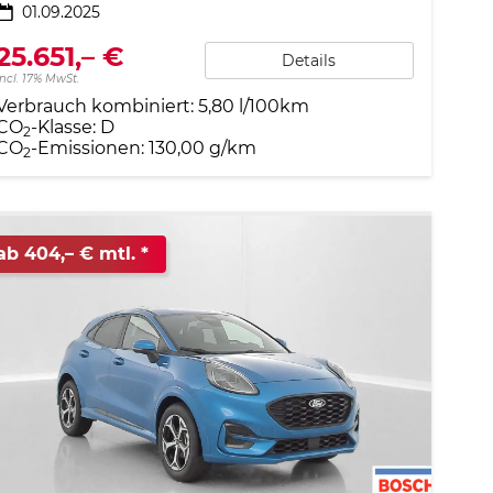
01.09.2025
25.651,– €
Details
incl. 17% MwSt.
Verbrauch kombiniert:
5,80 l/100km
CO
-Klasse:
D
2
CO
-Emissionen:
130,00 g/km
2
ab 404,– € mtl.