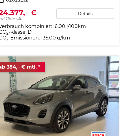
03.03.2026
24.377,– €
Details
incl. 17% MwSt.
Verbrauch kombiniert:
6,00 l/100km
CO
-Klasse:
D
2
CO
-Emissionen:
135,00 g/km
2
ab 384,– € mtl.