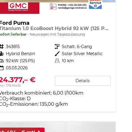
Ford Puma
Titanium 1.0 EcoBoost Hybrid 92 kW (125 PS) Lenkradheizung, Sitzheizung, DAB, Navigationssystem, Radio, Apple CarPlay, Android Auto, Einparkhilfe hinten, Rückfahrkamera, Verkehrsschild-Erkennungssystem, 17"-LM-Felgen, uvm.
sofort lieferbar
Neuwagen mit Tageszulassung
Fahrzeugnr.
343815
Getriebe
Schalt. 6-Gang
Kraftstoff
Hybrid Benzin
Außenfarbe
Solar Silver Metallic
Leistung
92 kW (125 PS)
Kilometerstand
10 km
03.03.2026
24.377,– €
Details
incl. 17% MwSt.
Verbrauch kombiniert:
6,00 l/100km
CO
-Klasse:
D
2
CO
-Emissionen:
135,00 g/km
2