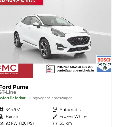
ab 404,– € mtl.
Ford Puma
ST-Line
sofort lieferbar
Jungwagen/Jahreswagen
Fahrzeugnr.
344707
Getriebe
Automatik
Kraftstoff
Benzin
Außenfarbe
Frozen White
Leistung
93 kW (126 PS)
Kilometerstand
50 km