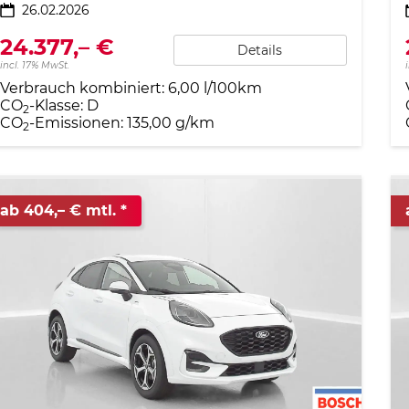
26.02.2026
24.377,– €
Details
incl. 17% MwSt.
Verbrauch kombiniert:
6,00 l/100km
CO
-Klasse:
D
2
CO
-Emissionen:
135,00 g/km
2
ab 404,– € mtl.