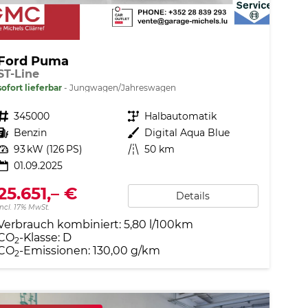
Ford Puma
ST-Line
sofort lieferbar
Jungwagen/Jahreswagen
Fahrzeugnr.
345000
Getriebe
Halbautomatik
Kraftstoff
Benzin
Außenfarbe
Digital Aqua Blue
Leistung
93 kW (126 PS)
Kilometerstand
50 km
01.09.2025
25.651,– €
Details
incl. 17% MwSt.
Verbrauch kombiniert:
5,80 l/100km
CO
-Klasse:
D
2
CO
-Emissionen:
130,00 g/km
2