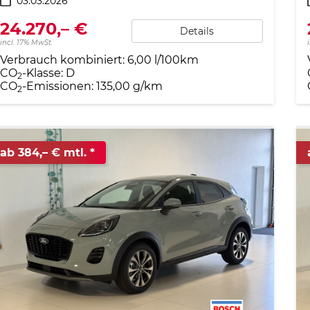
03.03.2026
24.270,– €
Details
incl. 17% MwSt.
Verbrauch kombiniert:
6,00 l/100km
CO
-Klasse:
D
2
CO
-Emissionen:
135,00 g/km
2
ab 384,– € mtl.