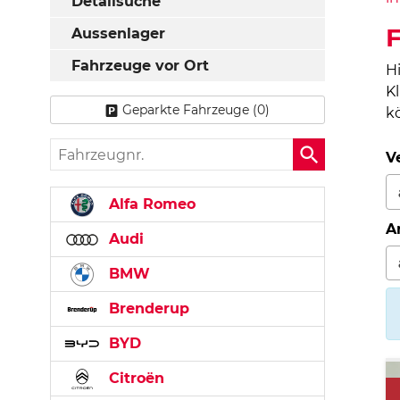
Detailsuche
Aussenlager
Fahrzeuge vor Ort
H
K
Geparkte Fahrzeuge (
0
)
k
Fahrzeugnr.
V
Alfa Romeo
A
Audi
BMW
Brenderup
BYD
Citroën