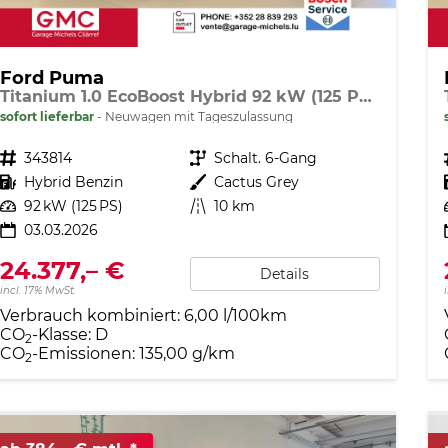
Ford Puma
Titanium 1.0 EcoBoost Hybrid 92 kW (125 PS) Lenkradheizung, Sitzheizung, DAB, Navigationssystem, Radio, Apple CarPlay, Android Auto, Einparkhilfe hinten, Rückfahrkamera, Verkehrsschild-Erkennungssystem, 17"-LM-Felgen, uvm.
sofort lieferbar
Neuwagen mit Tageszulassung
Fahrzeugnr.
343814
Getriebe
Schalt. 6-Gang
Kraftstoff
Hybrid Benzin
Außenfarbe
Cactus Grey
Leistung
92 kW (125 PS)
Kilometerstand
10 km
03.03.2026
24.377,– €
Details
incl. 17% MwSt.
Verbrauch kombiniert:
6,00 l/100km
CO
-Klasse:
D
2
CO
-Emissionen:
135,00 g/km
2