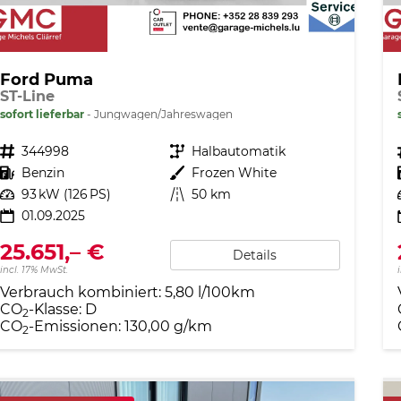
Ford Puma
ST-Line
sofort lieferbar
Jungwagen/Jahreswagen
Fahrzeugnr.
344998
Getriebe
Halbautomatik
Kraftstoff
Benzin
Außenfarbe
Frozen White
Leistung
93 kW (126 PS)
Kilometerstand
50 km
01.09.2025
25.651,– €
Details
incl. 17% MwSt.
Verbrauch kombiniert:
5,80 l/100km
CO
-Klasse:
D
2
CO
-Emissionen:
130,00 g/km
2