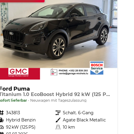
Ford Puma
Titanium 1.0 EcoBoost Hybrid 92 kW (125 PS) Lenkradheizung, Sitzheizung, DAB, Navigationssystem, Radio, Apple CarPlay, Android Auto, Einparkhilfe hinten, Rückfahrkamera, Verkehrsschild-Erkennungssystem, 17"-LM-Felgen, uvm.
sofort lieferbar
Neuwagen mit Tageszulassung
Fahrzeugnr.
343813
Getriebe
Schalt. 6-Gang
Kraftstoff
Hybrid Benzin
Außenfarbe
Agate Black Metallic
Leistung
92 kW (125 PS)
Kilometerstand
10 km