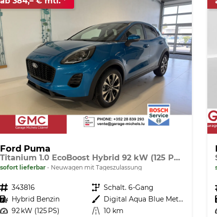
ab 384,– € mtl.
Ford Puma
Titanium 1.0 EcoBoost Hybrid 92 kW (125 PS) Lenkradheizung, Sitzheizung, DAB, Navigationssystem, Radio, Apple CarPlay, Android Auto, Einparkhilfe hinten, Rückfahrkamera, Verkehrsschild-Erkennungssystem, 17"-LM-Felgen, uvm.
sofort lieferbar
Neuwagen mit Tageszulassung
Fahrzeugnr.
343816
Getriebe
Schalt. 6-Gang
Kraftstoff
Hybrid Benzin
Außenfarbe
Digital Aqua Blue Metallic
Leistung
92 kW (125 PS)
Kilometerstand
10 km