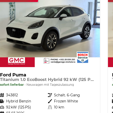
Ford Puma
Titanium 1.0 EcoBoost Hybrid 92 kW (125 PS) Lenkradheizung, Sitzheizung, DAB, Navigationssystem, Radio, Apple CarPlay, Android Auto, Einparkhilfe hinten, Rückfahrkamera, Verkehrsschild-Erkennungssystem, 17"-LM-Felgen, uvm.
sofort lieferbar
Neuwagen mit Tageszulassung
Fahrzeugnr.
343812
Getriebe
Schalt. 6-Gang
Kraftstoff
Hybrid Benzin
Außenfarbe
Frozen White
Leistung
92 kW (125 PS)
Kilometerstand
10 km