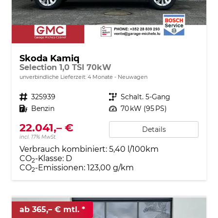
Skoda Kamiq
Selection 1,0 TSI 70kW
unverbindliche Lieferzeit:
4 Monate
Neuwagen
Fahrzeugnr.
325939
Getriebe
Schalt. 5-Gang
Kraftstoff
Benzin
Leistung
70 kW (95 PS)
22.041,– €
Details
incl. 17% MwSt.
Verbrauch kombiniert:
5,40 l/100km
CO
-Klasse:
D
2
CO
-Emissionen:
123,00 g/km
2
ab 365,– € mtl.