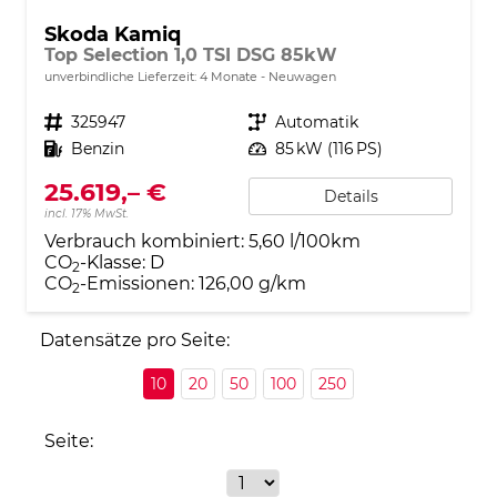
Skoda Kamiq
Top Selection 1,0 TSI DSG 85kW
unverbindliche Lieferzeit:
4 Monate
Neuwagen
Fahrzeugnr.
325947
Getriebe
Automatik
Kraftstoff
Benzin
Leistung
85 kW (116 PS)
25.619,– €
Details
incl. 17% MwSt.
Verbrauch kombiniert:
5,60 l/100km
CO
-Klasse:
D
2
CO
-Emissionen:
126,00 g/km
2
Datensätze pro Seite:
10
20
50
100
250
Seite: