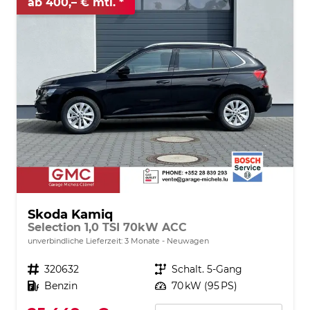
ab 400,– € mtl.
Skoda Kamiq
Selection 1,0 TSI 70kW ACC
unverbindliche Lieferzeit:
3 Monate
Neuwagen
Fahrzeugnr.
320632
Getriebe
Schalt. 5-Gang
Kraftstoff
Benzin
Leistung
70 kW (95 PS)