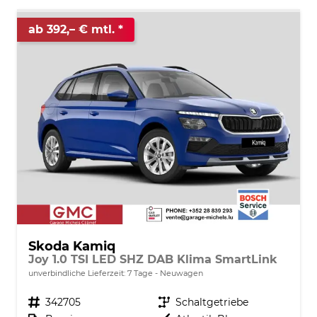
ab 392,– € mtl.
Skoda Kamiq
Joy 1.0 TSI LED SHZ DAB Klima SmartLink
unverbindliche Lieferzeit:
7 Tage
Neuwagen
Fahrzeugnr.
342705
Getriebe
Schaltgetriebe