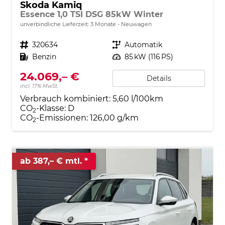
Skoda Kamiq
Essence 1,0 TSI DSG 85kW Winter
unverbindliche Lieferzeit:
3 Monate
Neuwagen
Fahrzeugnr.
320634
Getriebe
Automatik
Kraftstoff
Benzin
Leistung
85 kW (116 PS)
24.069,– €
Details
incl. 17% MwSt.
Verbrauch kombiniert:
5,60 l/100km
CO
-Klasse:
D
2
CO
-Emissionen:
126,00 g/km
2
ab 387,– € mtl.