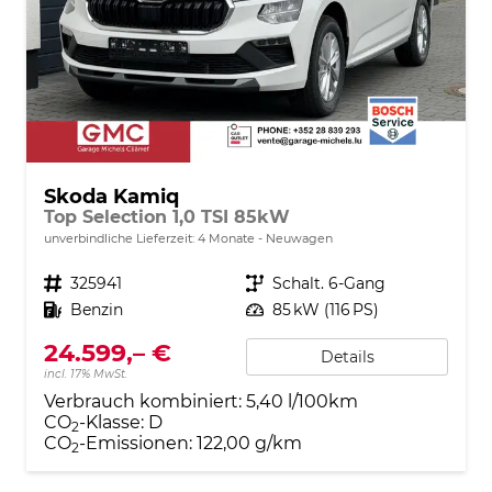
Skoda Kamiq
Top Selection 1,0 TSI 85kW
unverbindliche Lieferzeit:
4 Monate
Neuwagen
Fahrzeugnr.
325941
Getriebe
Schalt. 6-Gang
Kraftstoff
Benzin
Leistung
85 kW (116 PS)
24.599,– €
Details
incl. 17% MwSt.
Verbrauch kombiniert:
5,40 l/100km
CO
-Klasse:
D
2
CO
-Emissionen:
122,00 g/km
2