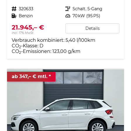
Fahrzeugnr.
320633
Getriebe
Schalt. 5-Gang
Kraftstoff
Benzin
Leistung
70 kW (95 PS)
21.945,– €
Details
incl. 17% MwSt.
Verbrauch kombiniert:
5,40 l/100km
CO
-Klasse:
D
2
CO
-Emissionen:
123,00 g/km
2
ab 347,– € mtl.