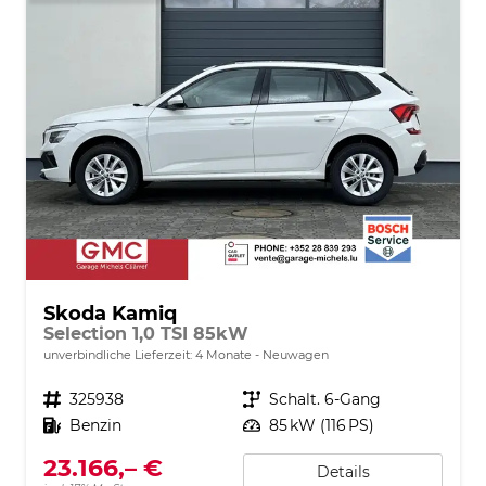
Skoda Kamiq
Selection 1,0 TSI 85kW
unverbindliche Lieferzeit:
4 Monate
Neuwagen
Fahrzeugnr.
325938
Getriebe
Schalt. 6-Gang
Kraftstoff
Benzin
Leistung
85 kW (116 PS)
23.166,– €
Details