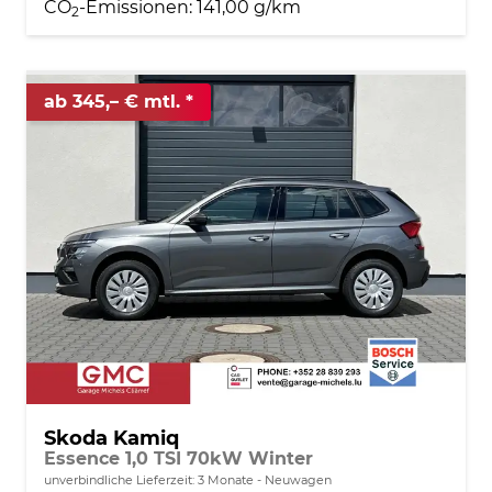
CO
-Emissionen:
141,00 g/km
2
ab 345,– € mtl.
Skoda Kamiq
Essence 1,0 TSI 70kW Winter
unverbindliche Lieferzeit:
3 Monate
Neuwagen