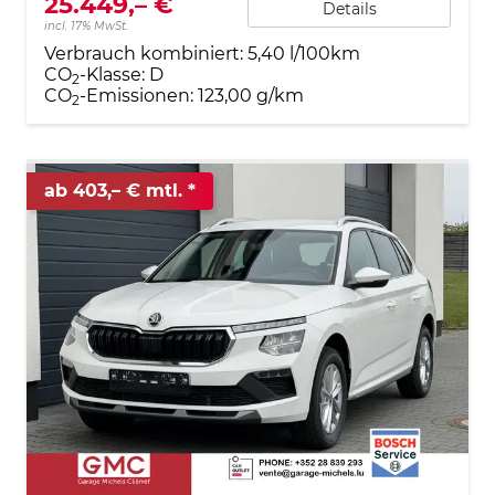
25.449,– €
Details
incl. 17% MwSt.
Verbrauch kombiniert:
5,40 l/100km
CO
-Klasse:
D
2
CO
-Emissionen:
123,00 g/km
2
ab 403,– € mtl.