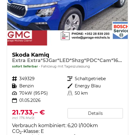
Skoda Kamiq
Extra Extra*5JGar*LED*Shzg*PDC*Cam*16Zoll*ACA*
sofort lieferbar
Fahrzeug mit Tageszulassung
Fahrzeugnr.
349329
Getriebe
Schaltgetriebe
Kraftstoff
Benzin
Außenfarbe
Energy Blau
Leistung
70 kW (95 PS)
Kilometerstand
50 km
01.05.2026
21.733,– €
Details
incl. 17% MwSt.
Verbrauch kombiniert:
6,20 l/100km
CO
-Klasse:
E
2