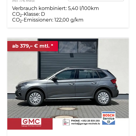
incl. 17% MwSt.
Verbrauch kombiniert:
5,40 l/100km
CO
-Klasse:
D
2
CO
-Emissionen:
122,00 g/km
2
ab 379,– € mtl.