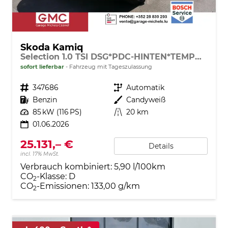
Skoda Kamiq
Selection 1.0 TSI DSG*PDC-HINTEN*TEMPOMAT*SMARTLINK*SHZ*LED*KLIMAAUTOMATIK*
sofort lieferbar
Fahrzeug mit Tageszulassung
Fahrzeugnr.
347686
Getriebe
Automatik
Kraftstoff
Benzin
Außenfarbe
Candyweiß
Leistung
85 kW (116 PS)
Kilometerstand
20 km
01.06.2026
25.131,– €
Details
incl. 17% MwSt.
Verbrauch kombiniert:
5,90 l/100km
CO
-Klasse:
D
2
CO
-Emissionen:
133,00 g/km
2