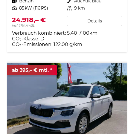
Kraftstoff
Benzin
Außenfarbe
Atlantik Blau
Leistung
85 kW (116 PS)
Kilometerstand
9 km
24.918,– €
Details
incl. 17% MwSt.
Verbrauch kombiniert:
5,40 l/100km
CO
-Klasse:
D
2
CO
-Emissionen:
122,00 g/km
2
ab 395,– € mtl.