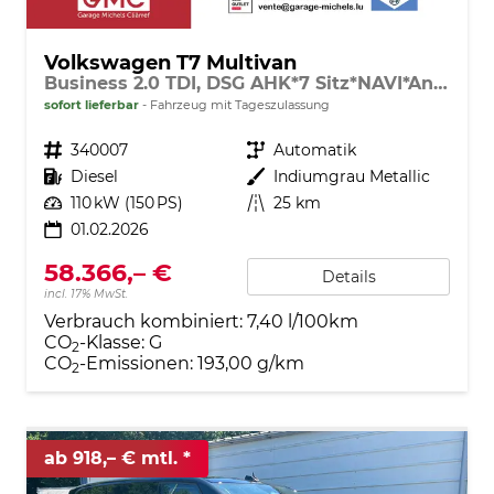
Volkswagen T7 Multivan
Business 2.0 TDI, DSG AHK*7 Sitz*NAVI*Android Auto*SHZ*Matrix*17"*Kamera*3Z Klimaauto*
sofort lieferbar
Fahrzeug mit Tageszulassung
Fahrzeugnr.
340007
Getriebe
Automatik
Kraftstoff
Diesel
Außenfarbe
Indiumgrau Metallic
Leistung
110 kW (150 PS)
Kilometerstand
25 km
01.02.2026
58.366,– €
Details
incl. 17% MwSt.
Verbrauch kombiniert:
7,40 l/100km
CO
-Klasse:
G
2
CO
-Emissionen:
193,00 g/km
2
ab 918,– € mtl.