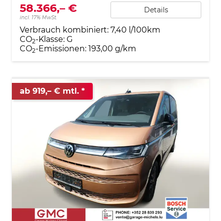
58.366,– €
Details
incl. 17% MwSt.
Verbrauch kombiniert:
7,40 l/100km
CO
-Klasse:
G
2
CO
-Emissionen:
193,00 g/km
2
ab 919,– € mtl.