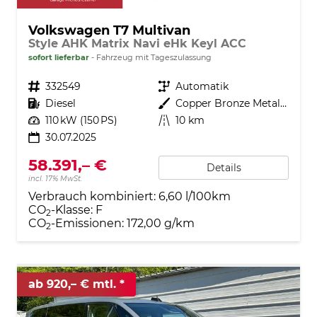
Volkswagen T7 Multivan
Style AHK Matrix Navi eHk Keyl ACC
sofort lieferbar
Fahrzeug mit Tageszulassung
Fahrzeugnr.
332549
Getriebe
Automatik
Kraftstoff
Diesel
Außenfarbe
Copper Bronze Metallic
Leistung
110 kW (150 PS)
Kilometerstand
10 km
30.07.2025
58.391,– €
Details
incl. 17% MwSt.
Verbrauch kombiniert:
6,60 l/100km
CO
-Klasse:
F
2
CO
-Emissionen:
172,00 g/km
2
ab 920,– € mtl.