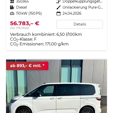
Fahrzeugnr.
350365
Getriebe
Doppelkupplungsgetriebe (DSG)
Kraftstoff
Diesel
Außenfarbe
Unilackierung Pure-Grey
Leistung
110 kW (150 PS)
24.04.2026
56.783,– €
Details
incl. 17% MwSt.
Verbrauch kombiniert:
6,50 l/100km
CO
-Klasse:
F
2
CO
-Emissionen:
171,00 g/km
2
ab 893,– € mtl.