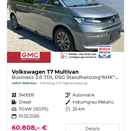
Volkswagen T7 Multivan
Business 2.0 TDI, DSG Standheizung*AHK*7 Sitz*NAVI*Android Auto*SHZ*Matrix*17"*Kamera*3Z Klimaauto*
sofort lieferbar
Fahrzeug mit Tageszulassung
Fahrzeugnr.
340009
Getriebe
Automatik
Kraftstoff
Diesel
Außenfarbe
Indiumgrau Metallic
Leistung
110 kW (150 PS)
Kilometerstand
25 km
01.02.2026
60.808,– €
Details