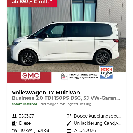
ab 893,– € mtl.
Volkswagen T7 Multivan
Business 2.0 TDI 150PS DSG, 5J VW-Garantie, AHK, Family-Paket, 7-Sitzer+Armlehnen, Sitzheizung Digital Cockpit PRO, 17" ALU, IQ.LIGHT LED-MATRIX, 3ZCLIMATRONIC, PRIVACY-GLAS, Parksensoren v/h, KAMERA, 2x Schiebetüre, ACC, SideAssist, M-Lederlenkrad, Radio 10"
sofort lieferbar
Neuwagen mit Tageszulassung
Fahrzeugnr.
350367
Getriebe
Doppelkupplungsgetriebe (DSG)
Kraftstoff
Diesel
Außenfarbe
Unilackierung Candy-Weiß
Leistung
110 kW (150 PS)
24.04.2026