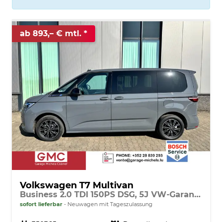
ab 893,– € mtl.
Volkswagen T7 Multivan
Business 2.0 TDI 150PS DSG, 5J VW-Garantie, AHK, Family-Paket, 7-Sitzer+Armlehnen, Sitzheizung Digital Cockpit PRO, 17" ALU, IQ.LIGHT LED-MATRIX, 3ZCLIMATRONIC, PRIVACY-GLAS, Parksensoren v/h, KAMERA, 2x Schiebetüre, ACC, SideAssist, M-Lederlenkrad, Radio 10"
sofort lieferbar
Neuwagen mit Tageszulassung