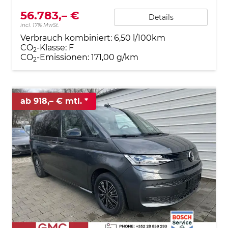
56.783,– €
Details
incl. 17% MwSt.
Verbrauch kombiniert:
6,50 l/100km
CO
-Klasse:
F
2
CO
-Emissionen:
171,00 g/km
2
ab 918,– € mtl.