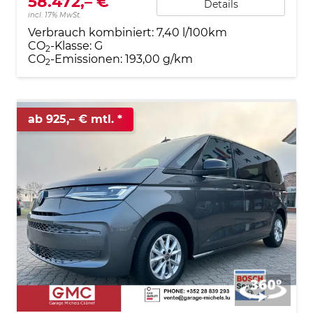
58.472,– €
Details
incl. 17% MwSt.
Verbrauch kombiniert:
7,40 l/100km
CO
-Klasse:
G
2
CO
-Emissionen:
193,00 g/km
2
ab 925,– € mtl.