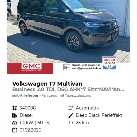
Volkswagen T7 Multivan
Business 2.0 TDI, DSG AHK*7 Sitz*NAVI*Android Auto*SHZ*Matrix*17"*Kamera*3Z Klimaauto*
sofort lieferbar
Fahrzeug mit Tageszulassung
Fahrzeugnr.
340008
Getriebe
Automatik
Kraftstoff
Diesel
Außenfarbe
Deep Black Perleffekt
Leistung
110 kW (150 PS)
Kilometerstand
25 km
01.02.2026