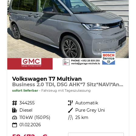
Volkswagen T7 Multivan
Business 2.0 TDI, DSG AHK*7 Sitz*NAVI*Android Auto*SHZ*Matrix*17"*Kamera*3Z Klimaauto*
sofort lieferbar
Fahrzeug mit Tageszulassung
Fahrzeugnr.
344255
Getriebe
Automatik
Kraftstoff
Diesel
Außenfarbe
Pure Grey Uni
Leistung
110 kW (150 PS)
Kilometerstand
25 km
01.02.2026