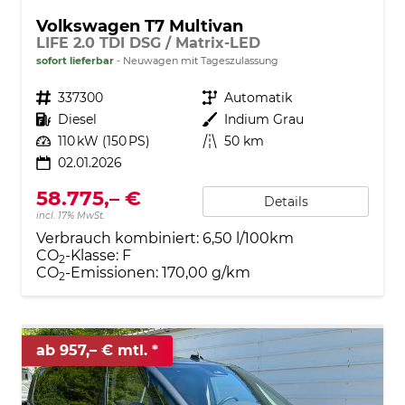
Volkswagen T7 Multivan
LIFE 2.0 TDI DSG / Matrix-LED
sofort lieferbar
Neuwagen mit Tageszulassung
Fahrzeugnr.
337300
Getriebe
Automatik
Kraftstoff
Diesel
Außenfarbe
Indium Grau
Leistung
110 kW (150 PS)
Kilometerstand
50 km
02.01.2026
58.775,– €
Details
incl. 17% MwSt.
Verbrauch kombiniert:
6,50 l/100km
CO
-Klasse:
F
2
CO
-Emissionen:
170,00 g/km
2
ab 957,– € mtl.