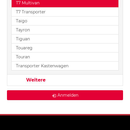
T7 Multivan
T7 Transporter
Taigo
Tayron
Tiguan
Touareg
Touran
Transporter Kastenwagen
Weitere
Anmelden