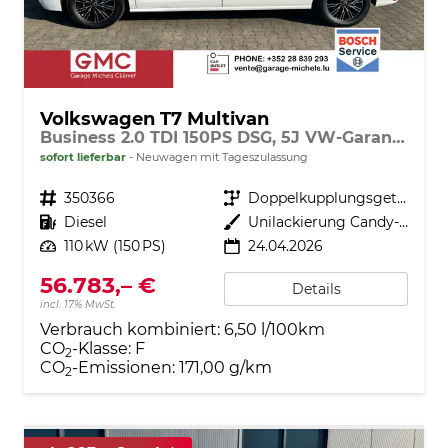
Volkswagen T7 Multivan
Business 2.0 TDI 150PS DSG, 5J VW-Garantie, AHK, Family-Paket, 7-Sitzer+Armlehnen, Sitzheizung Digital Cockpit PRO, 17" ALU, IQ.LIGHT LED-MATRIX, 3ZCLIMATRONIC, PRIVACY-GLAS, Parksensoren v/h, KAMERA, 2x Schiebetüre, ACC, SideAssist, M-Lederlenkrad, Radio 10"
sofort lieferbar
Neuwagen mit Tageszulassung
Fahrzeugnr.
350366
Getriebe
Doppelkupplungsgetriebe (DSG)
Kraftstoff
Diesel
Außenfarbe
Unilackierung Candy-Weiß
Leistung
110 kW (150 PS)
24.04.2026
56.783,– €
Details
incl. 17% MwSt.
Verbrauch kombiniert:
6,50 l/100km
CO
-Klasse:
F
2
CO
-Emissionen:
171,00 g/km
2